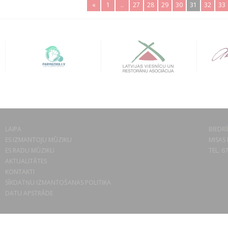
«
1
..
27
28
29
30
31
32
33
LAIPA
BIEDRĪ
ES IZMANTOJU MŪZIKU
MISAS 
ES RADU MŪZIKU
TEL. 6
AKTUALITĀTES
KONTAKTI
SĪKDATŅU IZMANTOŠANAS POLITIKA
DATU APSTRĀDE