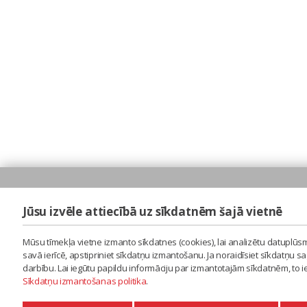
Jūsu izvēle attiecībā uz sīkdatnēm šajā vietnē
Mūsu tīmekļa vietne izmanto sīkdatnes (cookies), lai analizētu datuplūsm
savā ierīcē, apstipriniet sīkdatņu izmantošanu. Ja noraidīsiet sīkdatņu 
darbību. Lai iegūtu papildu informāciju par izmantotajām sīkdatnēm, to 
Sīkdatņu izmantošanas politika
.