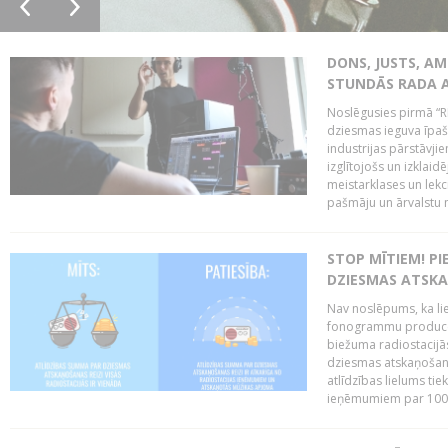
DONS, JUSTS, AM
STUNDĀS RADA 
Noslēgusies pirmā “R
dziesmas ieguva īpaši
industrijas pārstāvjie
izglītojošs un izklaid
meistarklases un lekci
pašmāju un ārvalstu 
STOP MĪTIEM! P
DZIESMAS ATSK
Nav noslēpums, ka lie
fonogrammu producen
biežuma radiostacijās
dziesmas atskaņošana
atlīdzības lielums ti
ieņēmumiem par 100%