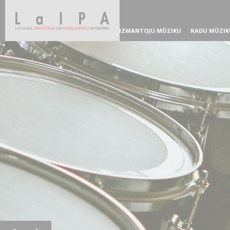
IZMANTOJU MŪZIKU
RADU MŪZIK