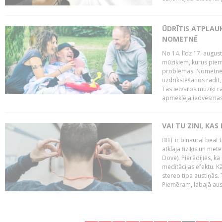
ŪDRĪTIS ATPLAU
NOMETNĒ
No 14. līdz 17. augu
mūziķiem, kurus piem
problēmas. Nometnes
uzdrīkstēšanos radīt,
Tās ietvaros mūziķi r
apmeklēja iedvesmas 
VAI TU ZINI, KAS
BBT ir binaural beat 
atklāja fiziķis un me
Dove). Pierādījies, k
meditācijas efektu. K
stereo tipa austiņās.
Piemēram, labajā ausī