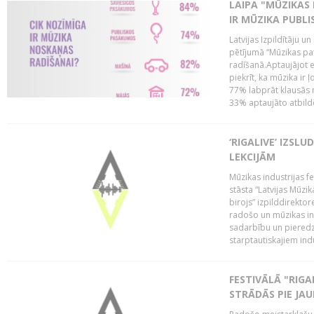
LAIPA "MŪZIKAS 
IR MŪZIKA PUBLI
Latvijas Izpildītāju u
pētījumā “Mūzikas pa
radīšanā.Aptaujājot 
piekrīt, ka mūzika ir 
77% labprāt klausās 
33% aptaujāto atbildēj
‘RIGALIVE’ IZSL
LEKCIJĀM
Mūzikas industrijas fe
stāsta “Latvijas Mūzik
birojs” izpilddirekto
radošo un mūzikas ind
sadarbību un pieredz
starptautiskajiem indu
FESTIVĀLĀ "RIGA
STRĀDĀS PIE JA