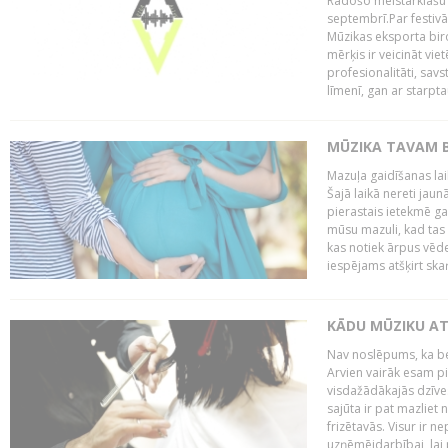
Radošo meistarklašu u
septembrī.Par festivāl
Mūzikas eksporta bir
mērķis ir veicināt vi
profesionalitāti, sav
līmenī, gan ar starptau
MŪZIKA TAVAM B
Mazuļa gaidīšanas laik
Šajā laikā nereti jau
pierastais ietekmē g
mūsu mazuli, kad tas v
kas notiek ārpus vēder
iespējams atšķirt skaņ
KĀDU MŪZIKU AT
Nav noslēpums, ka b
Arvien vairāk esam p
visdažādākajās dzīves
sajūta ir pat mazliet 
frizētavās. Visur ir n
uzņēmējdarbībai, lai p