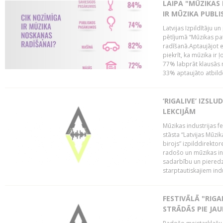
LAIPA "MŪZIKAS 
IR MŪZIKA PUBLI
Latvijas Izpildītāju u
pētījumā “Mūzikas pa
radīšanā.Aptaujājot 
piekrīt, ka mūzika ir 
77% labprāt klausās 
33% aptaujāto atbildēj
‘RIGALIVE’ IZSL
LEKCIJĀM
Mūzikas industrijas fe
stāsta “Latvijas Mūzik
birojs” izpilddirekto
radošo un mūzikas ind
sadarbību un pieredz
starptautiskajiem indu
FESTIVĀLĀ "RIGA
STRĀDĀS PIE JA