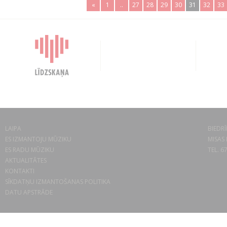
«
1
..
27
28
29
30
31
32
33
LAIPA
BIEDRĪ
ES IZMANTOJU MŪZIKU
MISAS 
ES RADU MŪZIKU
TEL. 6
AKTUALITĀTES
KONTAKTI
SĪKDATŅU IZMANTOŠANAS POLITIKA
DATU APSTRĀDE