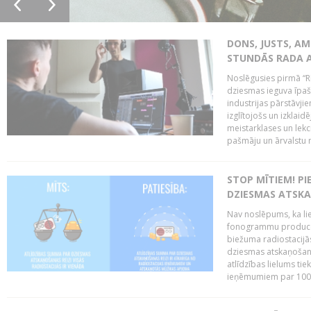
DONS, JUSTS, AM
STUNDĀS RADA 
Noslēgusies pirmā “R
dziesmas ieguva īpaši
industrijas pārstāvjie
izglītojošs un izklaid
meistarklases un lekci
pašmāju un ārvalstu 
STOP MĪTIEM! P
DZIESMAS ATSK
Nav noslēpums, ka lie
fonogrammu producen
biežuma radiostacijās
dziesmas atskaņošana
atlīdzības lielums ti
ieņēmumiem par 100%