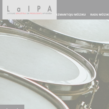
IZMANTOJU MŪZIKU
RADU MŪZIK