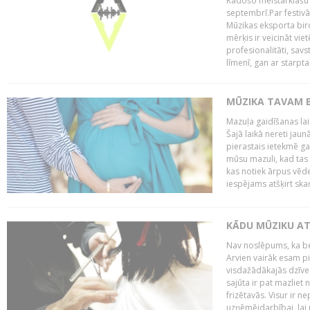
Radošo meistarklašu u
septembrī.Par festivāl
Mūzikas eksporta bir
mērķis ir veicināt vi
profesionalitāti, sav
līmenī, gan ar starptau
MŪZIKA TAVAM B
Mazuļa gaidīšanas laik
Šajā laikā nereti jau
pierastais ietekmē g
mūsu mazuli, kad tas v
kas notiek ārpus vēder
iespējams atšķirt skaņ
KĀDU MŪZIKU AT
Nav noslēpums, ka b
Arvien vairāk esam p
visdažādākajās dzīves
sajūta ir pat mazliet 
frizētavās. Visur ir n
uzņēmējdarbībai, lai p