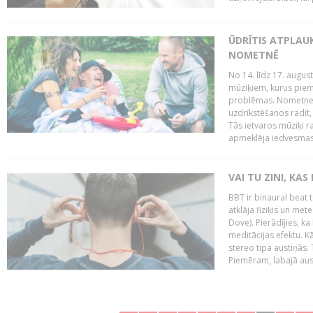
ŪDRĪTIS ATPLAU
NOMETNĒ
No 14. līdz 17. augu
mūziķiem, kurus piem
problēmas. Nometnes
uzdrīkstēšanos radīt,
Tās ietvaros mūziķi r
apmeklēja iedvesmas 
VAI TU ZINI, KAS
BBT ir binaural beat 
atklāja fiziķis un me
Dove). Pierādījies, k
meditācijas efektu. K
stereo tipa austiņās.
Piemēram, labajā ausī