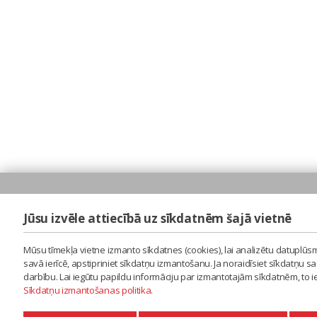
Jūsu izvēle attiecībā uz sīkdatnēm šajā vietnē
Mūsu tīmekļa vietne izmanto sīkdatnes (cookies), lai analizētu datuplūsm
savā ierīcē, apstipriniet sīkdatņu izmantošanu. Ja noraidīsiet sīkdatņu 
darbību. Lai iegūtu papildu informāciju par izmantotajām sīkdatnēm, to 
Sīkdatņu izmantošanas politika
.