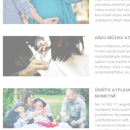
pierastais ietekmē g
mūsu mazuli, kad tas v
kas notiek ārpus vēder
iespējams atšķirt skaņ
KĀDU MŪZIKU AT
Nav noslēpums, ka b
Arvien vairāk esam p
visdažādākajās dzīves
sajūta ir pat mazliet 
frizētavās. Visur ir n
uzņēmējdarbībai, lai p
ŪDRĪTIS ATPLAU
NOMETNĒ
No 14. līdz 17. augu
mūziķiem, kurus piem
problēmas. Nometnes
uzdrīkstēšanos radīt,
Tās ietvaros mūziķi r