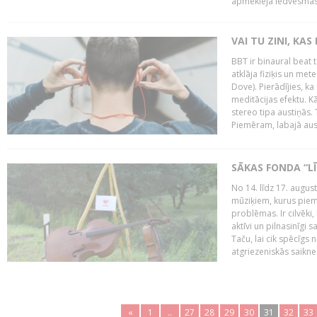
apmeklēja iedvesmas 
VAI TU ZINI, KAS
BBT ir binaural beat 
atklāja fiziķis un me
Dove). Pierādījies, k
meditācijas efektu. K
stereo tipa austiņās.
Piemēram, labajā ausī
SĀKAS FONDA “
No 14. līdz 17. augu
mūziķiem, kurus piem
problēmas. Ir cilvēki
aktīvi un pilnasinīgi s
Taču, lai cik spēcīgs 
atgriezeniskās saiknes
«
1
..
27
28
29
30
31
32
33