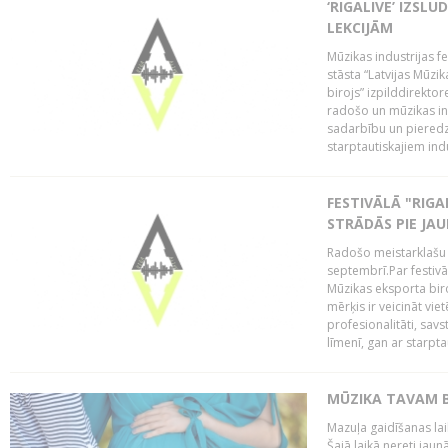
‘RIGALIVE’ IZSL
LEKCIJĀM
Mūzikas industrijas fe
stāsta “Latvijas Mūzik
birojs” izpilddirekto
radošo un mūzikas ind
sadarbību un pieredz
starptautiskajiem indu
FESTIVĀLĀ "RIGA
STRĀDĀS PIE JA
Radošo meistarklašu u
septembrī.Par festivāl
Mūzikas eksporta bir
mērķis ir veicināt vi
profesionalitāti, sav
līmenī, gan ar starptau
MŪZIKA TAVAM B
Mazuļa gaidīšanas laik
Šajā laikā nereti jau