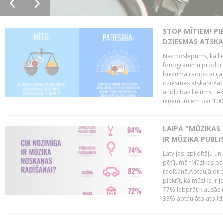
STOP MĪTIEM! P
DZIESMAS ATSK
Nav noslēpums, ka lie
fonogrammu producen
biežuma radiostacijās
dziesmas atskaņošana
atlīdzības lielums ti
ieņēmumiem par 100%
LAIPA "MŪZIKAS 
IR MŪZIKA PUBLI
Latvijas Izpildītāju u
pētījumā “Mūzikas pa
radīšanā.Aptaujājot 
piekrīt, ka mūzika ir 
77% labprāt klausās 
33% aptaujāto atbildēj