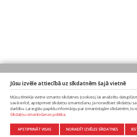
Jūsu izvēle attiecībā uz sīkdatnēm šajā vietnē
Mūsu tīmekļa vietne izmanto sīkdatnes (cookies), lai analizētu datuplūsm
savā ierīcē, apstipriniet sīkdatņu izmantošanu. Ja noraidīsiet sīkdatņu 
darbību. Lai iegūtu papildu informāciju par izmantotajām sīkdatnēm, to 
Sīkdatņu izmantošanas politika
.
APSTIPRINĀT VISAS
NORAIDĪT IZVĒLES SĪKDATNES
IES