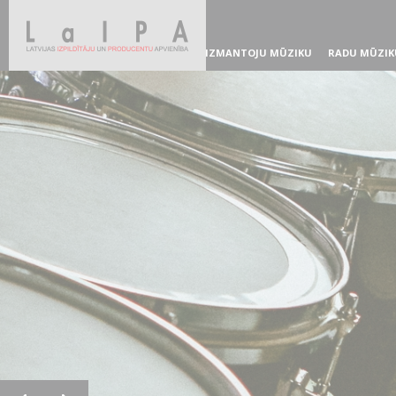
IZMANTOJU MŪZIKU
RADU MŪZIK