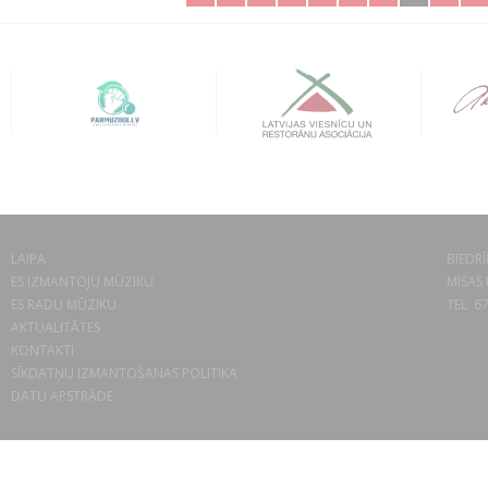
LAIPA
BIEDRĪ
ES IZMANTOJU MŪZIKU
MISAS 
ES RADU MŪZIKU
TEL. 6
AKTUALITĀTES
KONTAKTI
SĪKDATŅU IZMANTOŠANAS POLITIKA
DATU APSTRĀDE