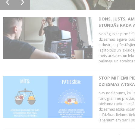
DONS, JUSTS, AM
STUNDĀS RADA 
Noslēgusies pirmā “R
dziesmas ieguva īpaši
industrijas pārstāvjie
izglītojošs un izklaid
meistarklases un lekci
pašmāju un ārvalstu 
STOP MĪTIEM! P
DZIESMAS ATSK
Nav noslēpums, ka lie
fonogrammu producen
biežuma radiostacijās
dziesmas atskaņošana
atlīdzības lielums ti
ieņēmumiem par 100%