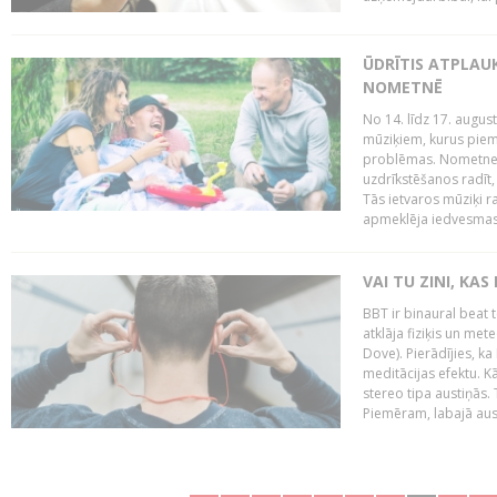
ŪDRĪTIS ATPLAU
NOMETNĒ
No 14. līdz 17. augu
mūziķiem, kurus piem
problēmas. Nometnes
uzdrīkstēšanos radīt,
Tās ietvaros mūziķi r
apmeklēja iedvesmas 
VAI TU ZINI, KAS
BBT ir binaural beat 
atklāja fiziķis un me
Dove). Pierādījies, k
meditācijas efektu. K
stereo tipa austiņās.
Piemēram, labajā ausī