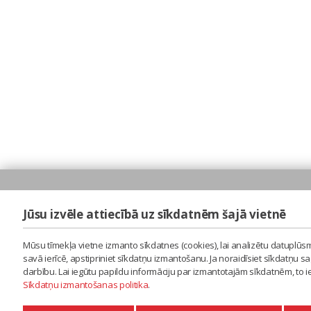
Jūsu izvēle attiecībā uz sīkdatnēm šajā vietnē
Mūsu tīmekļa vietne izmanto sīkdatnes (cookies), lai analizētu datuplūsm
savā ierīcē, apstipriniet sīkdatņu izmantošanu. Ja noraidīsiet sīkdatņu 
darbību. Lai iegūtu papildu informāciju par izmantotajām sīkdatnēm, to 
Sīkdatņu izmantošanas politika
.