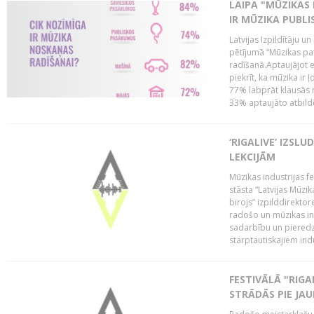
LAIPA "MŪZIKAS 
IR MŪZIKA PUBLI
Latvijas Izpildītāju u
pētījumā “Mūzikas pa
radīšanā.Aptaujājot 
piekrīt, ka mūzika ir 
77% labprāt klausās 
33% aptaujāto atbildēj
‘RIGALIVE’ IZSL
LEKCIJĀM
Mūzikas industrijas fe
stāsta “Latvijas Mūzik
birojs” izpilddirekto
radošo un mūzikas ind
sadarbību un pieredz
starptautiskajiem indu
FESTIVĀLĀ "RIGA
STRĀDĀS PIE JA