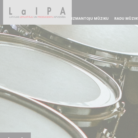
IZMANTOJU MŪZIKU
RADU MŪZIK