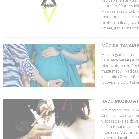
Radošo meistarklašu u
septembrī.Par festivāl
Mūzikas eksporta bir
mērķis ir veicināt vi
profesionalitāti, sav
līmenī, gan ar starptau
MŪZIKA TAVAM B
Mazuļa gaidīšanas laik
Šajā laikā nereti jau
pierastais ietekmē g
mūsu mazuli, kad tas v
kas notiek ārpus vēder
iespējams atšķirt skaņ
KĀDU MŪZIKU AT
Nav noslēpums, ka b
Arvien vairāk esam p
visdažādākajās dzīves
sajūta ir pat mazliet 
frizētavās. Visur ir n
uzņēmējdarbībai, lai p