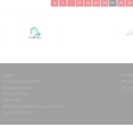
«
1
..
27
28
29
30
31
32
33
LAIPA
BIEDRĪ
ES IZMANTOJU MŪZIKU
MISAS 
ES RADU MŪZIKU
TEL. 6
AKTUALITĀTES
KONTAKTI
SĪKDATŅU IZMANTOŠANAS POLITIKA
DATU APSTRĀDE