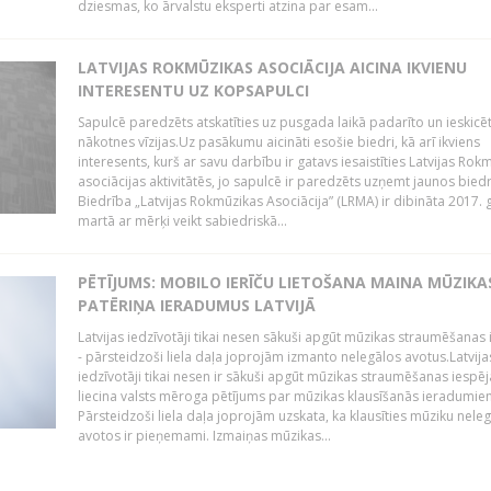
dziesmas, ko ārvalstu eksperti atzina par esam...
LATVIJAS ROKMŪZIKAS ASOCIĀCIJA AICINA IKVIENU
INTERESENTU UZ KOPSAPULCI
Sapulcē paredzēts atskatīties uz pusgada laikā padarīto un ieskicē
nākotnes vīzijas.Uz pasākumu aicināti esošie biedri, kā arī ikviens
interesents, kurš ar savu darbību ir gatavs iesaistīties Latvijas Rok
asociācijas aktivitātēs, jo sapulcē ir paredzēts uzņemt jaunos bied
Biedrība „Latvijas Rokmūzikas Asociācija” (LRMA) ir dibināta 2017. 
martā ar mērķi veikt sabiedriskā...
PĒTĪJUMS: MOBILO IERĪČU LIETOŠANA MAINA MŪZIKA
PATĒRIŅA IERADUMUS LATVIJĀ
Latvijas iedzīvotāji tikai nesen sākuši apgūt mūzikas straumēšanas 
- pārsteidzoši liela daļa joprojām izmanto nelegālos avotus.Latvija
iedzīvotāji tikai nesen ir sākuši apgūt mūzikas straumēšanas iespēj
liecina valsts mēroga pētījums par mūzikas klausīšanās ieradumie
Pārsteidzoši liela daļa joprojām uzskata, ka klausīties mūziku nele
avotos ir pieņemami. Izmaiņas mūzikas...