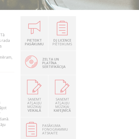
 Tā
s rada
PIETEIKT
DJ LICENCE
PASĀKUMU
PIETEIKUMS
s
emēram,
ZELTA UN
PLATĪNA
SERTIFIKĀCIJA
SAŅEMT
SAŅEMT
s
ATĻAUJU
ATĻAUJU
MŪZIKAI
MŪZIKAI
ājot
VEIKALĀ
KAFEJNĪCĀ
r
ēšanā.
tāju
PASĀKUMA
FONOGRAMMU
ATSKAITE