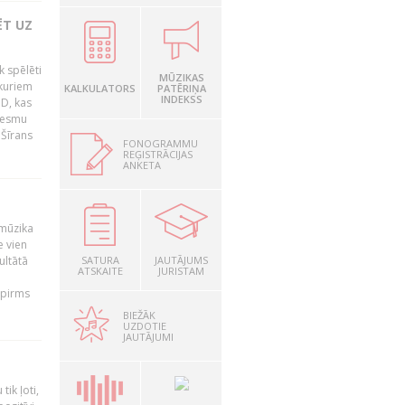
ĒT UZ
k spēlēti
MŪZIKAS
 kuriem
KALKULATORS
PATĒRIŅA
INDEKSS
 D, kas
ziesmu
 Šīrans
FONOGRAMMU
REĢISTRĀCIJAS
ANKETA
 mūzika
e vien
ultātā
SATURA
JAUTĀJUMS
ATSKAITE
JURISTAM
 pirms
BIEŽĀK
UZDOTIE
JAUTĀJUMI
tik ļoti,