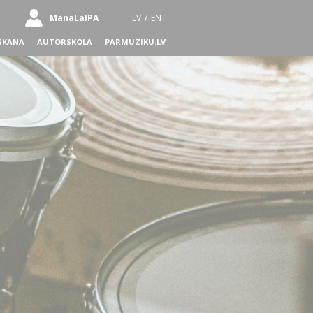
ManaLaIPA
LV
/
EN
SKANA
AUTORSKOLA
PARMUZIKU.LV