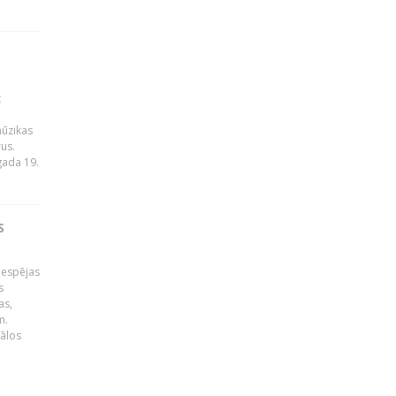
t
mūzikas
rus.
gada 19.
S
iespējas
s
as,
m.
gālos