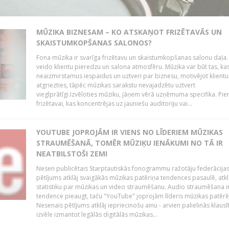
MŪZIKA BIZNESAM – KO ATSKAŅOT FRIZĒTAVĀS UN
SKAISTUMKOPŠANAS SALONOS?
Fona mūzika ir svarīga frizētavu un skaistumkopšanas salonu daļa.
veido klientu pieredzu un salona atmosfēru. Mūzika var būt tas, ka
neaizmirstamus iespaidus un uztveri par biznesu, motivējot klientu
atgriezties, tāpēc mūzikas sarakstu nevajadzētu uztvert
vieglprātīgi.Izvēloties mūziku, jāņem vērā uzņēmuma specifika. Pi
frizētavai, kas koncentrējas uz jauniešu auditoriju vai...
YOUTUBE JOPROJĀM IR VIENS NO LĪDERIEM MŪZIKAS
STRAUMĒŠANĀ, TOMĒR MŪZIĶU IENĀKUMI NO TĀ IR
NEATBILSTOŠI ZEMI
Nesen publicētais Starptautiskās fonogrammu ražotāju federācija
pētījums atklāj svaigākās mūzikas patēriņa tendences pasaulē, atkl
statistiku par mūzikas un video straumēšanu. Audio straumēšana i
tendence pieaugt, taču "YouTube" joprojām līderis mūzikas patēr
Nesenais pētījums atklāj iepriecinošu ainu - arvien palielinās klausī
izvēle izmantot legālās digitālās mūzikas...