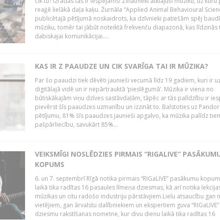
cik tu? Izrādās tas ir iespējams! Zinātnieki atklājuši mūziku, uz kuru 
reaģē lielākā daļa kaķu. Žurnāla “Applied Animal Behavioural Scien
publicētajā pētījumā noskaidrots, ka dzīvnieki patiešām spēj baudī
mūziku, tomēr tai jābūt noteiktā frekvenču diapazonā, kas līdzinās 
dabiskajai komunikācijai....
KAS IR Z PAAUDZE UN CIK SVARĪGA TAI IR MŪZIKA?
Par šo paaudzi tiek dēvēti jaunieši vecumā līdz 19 gadiem, kuri ir u
digitālajā vidē un ir nepārtrauktā ‘pieslēgumā’. Mūzika ir viena no
būtiskākajām viņu dzīves sastāvdaļām, tāpēc ar tās palīdzību ir ie
pievērst šīs paaudzes uzmanību un izzināt to. Balstoties uz Pandor
pētījumu, 81% šīs paaudzes jaunieši apgalvo, ka mūzika palīdz tiem
pašpārliecību, savukārt 85%...
VEIKSMĪGI NOSLĒDZIES PIRMAIS “RIGALIVE” PASĀKUM
KOPUMS
6. un 7. septembrī Rīgā notika pirmais “RIGaLIVE” pasākumu kopum
laikā tika radītas 16 pasaules līmeņa dziesmas, kā arī notika lekcija
mūzikas un citu radošo industriju pārstāvjiem.Lielu atsaucību gan 
vietējiem, gan ārvalstu dalībniekiem un ekspertiem guva “RIGaLIVE”
dziesmu rakstīšanas nometne, kur divu dienu laikā tika radītas 16