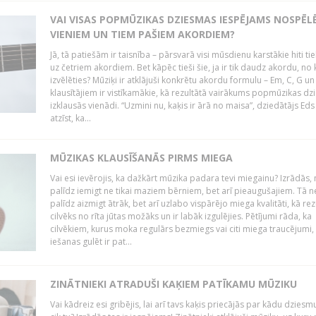
VAI VISAS POPMŪZIKAS DZIESMAS IESPĒJAMS NOSPĒL
VIENIEM UN TIEM PAŠIEM AKORDIEM?
Jā, tā patiešām ir taisnība – pārsvarā visi mūsdienu karstākie hiti tie
uz četriem akordiem. Bet kāpēc tieši šie, ja ir tik daudz akordu, no
izvēlēties? Mūziķi ir atklājuši konkrētu akordu formulu – Em, C, G un
klausītājiem ir vistīkamākie, kā rezultātā vairākums popmūzikas d
izklausās vienādi. “Uzmini nu, kaķis ir ārā no maisa”, dziedātājs Eds
atzīst, ka...
MŪZIKAS KLAUSĪŠANĀS PIRMS MIEGA
Vai esi ievērojis, ka dažkārt mūzika padara tevi miegainu? Izrādās,
palīdz iemigt ne tikai maziem bērniem, bet arī pieaugušajiem. Tā n
palīdz aizmigt ātrāk, bet arī uzlabo vispārējo miega kvalitāti, kā rez
cilvēks no rīta jūtas možāks un ir labāk izgulējies. Pētījumi rāda, ka
cilvēkiem, kurus moka regulārs bezmiegs vai citi miega traucējumi,
iešanas gulēt ir pat...
ZINĀTNIEKI ATRADUŠI KAĶIEM PATĪKAMU MŪZIKU
Vai kādreiz esi gribējis, lai arī tavs kaķis priecājās par kādu dziesmu 