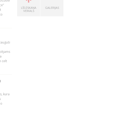
pozitīvi
ce”
LĪDZSKAŅA
GALERIJAS
t
VEIKALS
to
zauguši
spējams
a
 celt
U
s, kura
s
no