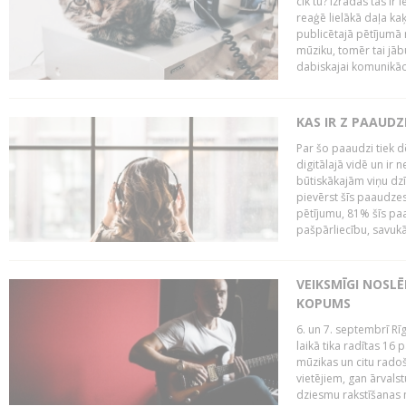
cik tu? Izrādās tas ir 
reaģē lielākā daļa ka
publicētajā pētījumā 
mūziku, tomēr tai jāb
dabiskajai komunikācij
KAS IR Z PAAUDZ
Par šo paaudzi tiek d
digitālajā vidē un ir 
būtiskākajām viņu dzī
pievērst šīs paaudzes
pētījumu, 81% šīs paa
pašpārliecību, savukā
VEIKSMĪGI NOSLĒ
KOPUMS
6. un 7. septembrī R
laikā tika radītas 16 
mūzikas un citu radoš
vietējiem, gan ārvals
dziesmu rakstīšanas n