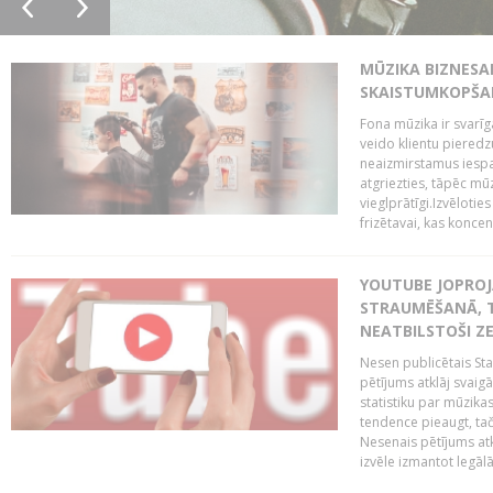
MŪZIKA BIZNESA
SKAISTUMKOPŠA
Fona mūzika ir svarīg
veido klientu pieredz
neaizmirstamus iespai
atgriezties, tāpēc mū
vieglprātīgi.Izvēlot
frizētavai, kas koncent
YOUTUBE JOPROJ
STRAUMĒŠANĀ, T
NEATBILSTOŠI Z
Nesen publicētais St
pētījums atklāj svaig
statistiku par mūzik
tendence pieaugt, ta
Nesenais pētījums atkl
izvēle izmantot legālā