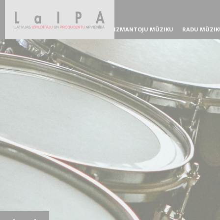
IZMANTOJU MŪZIKU
RADU MŪZIK