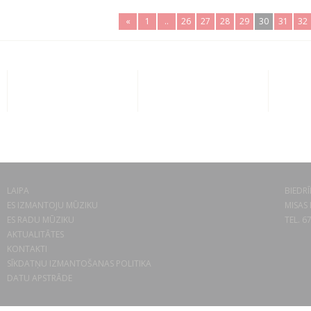
«
1
..
26
27
28
29
30
31
32
LAIPA
BIEDRĪ
ES IZMANTOJU MŪZIKU
MISAS 
ES RADU MŪZIKU
TEL. 6
AKTUALITĀTES
KONTAKTI
SĪKDATŅU IZMANTOŠANAS POLITIKA
DATU APSTRĀDE