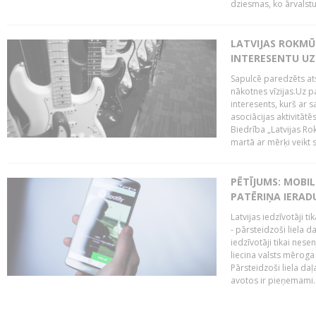
dziesmas, ko ārvalstu
LATVIJAS ROKMŪZ
INTERESENTU UZ
Sapulcē paredzēts ats
nākotnes vīzijas.Uz pa
interesents, kurš ar s
asociācijas aktivitāt
Biedrība „Latvijas Ro
martā ar mērķi veikt s
PĒTĪJUMS: MOBI
PATĒRIŅA IERAD
Latvijas iedzīvotāji 
- pārsteidzoši liela 
iedzīvotāji tikai nes
liecina valsts mērog
Pārsteidzoši liela da
avotos ir pieņemami. 