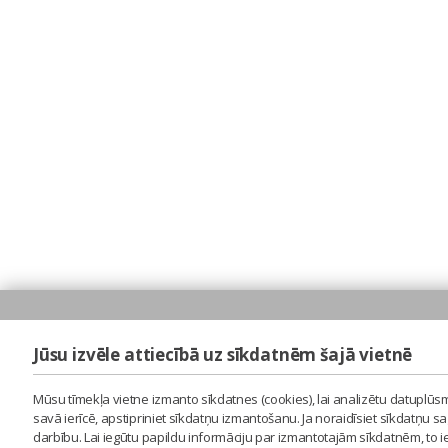
Jūsu izvēle attiecībā uz sīkdatnēm šajā vietnē
Mūsu tīmekļa vietne izmanto sīkdatnes (cookies), lai analizētu datuplūsm
savā ierīcē, apstipriniet sīkdatņu izmantošanu. Ja noraidīsiet sīkdatņu 
darbību. Lai iegūtu papildu informāciju par izmantotajām sīkdatnēm, to 