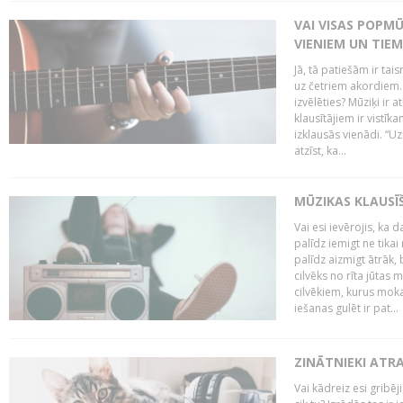
VAI VISAS POPM
VIENIEM UN TIE
Jā, tā patiešām ir tai
uz četriem akordiem. B
izvēlēties? Mūziķi ir 
klausītājiem ir vistī
izklausās vienādi. “Uz
atzīst, ka...
MŪZIKAS KLAUSĪ
Vai esi ievērojis, ka
palīdz iemigt ne tika
palīdz aizmigt ātrāk, 
cilvēks no rīta jūtas 
cilvēkiem, kurus moka
iešanas gulēt ir pat...
ZINĀTNIEKI ATR
Vai kādreiz esi gribēji