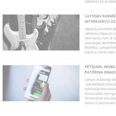
dziesmas, ko ārvalstu
LATVIJAS ROKMŪZ
INTERESENTU UZ
Sapulcē paredzēts ats
nākotnes vīzijas.Uz pa
interesents, kurš ar s
asociācijas aktivitāt
Biedrība „Latvijas Ro
martā ar mērķi veikt s
PĒTĪJUMS: MOBI
PATĒRIŅA IERAD
Latvijas iedzīvotāji 
- pārsteidzoši liela 
iedzīvotāji tikai nes
liecina valsts mērog
Pārsteidzoši liela da
avotos ir pieņemami. 