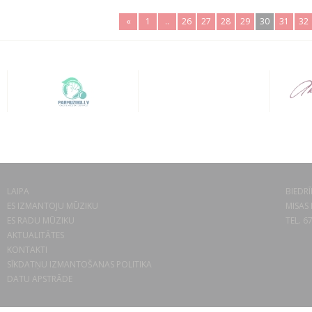
«
1
..
26
27
28
29
30
31
32
LAIPA
BIEDRĪ
ES IZMANTOJU MŪZIKU
MISAS 
ES RADU MŪZIKU
TEL. 6
AKTUALITĀTES
KONTAKTI
SĪKDATŅU IZMANTOŠANAS POLITIKA
DATU APSTRĀDE