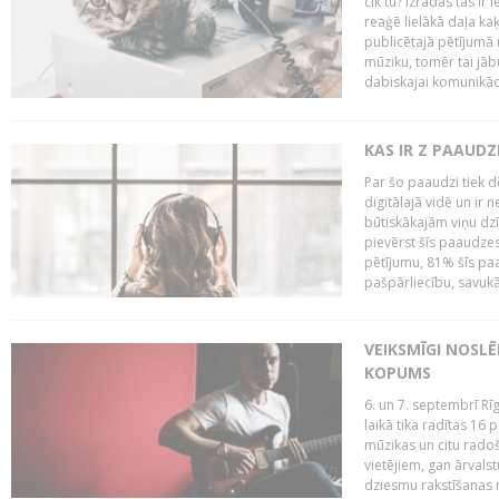
cik tu? Izrādās tas ir 
reaģē lielākā daļa ka
publicētajā pētījumā 
mūziku, tomēr tai jāb
dabiskajai komunikācij
KAS IR Z PAAUDZ
Par šo paaudzi tiek d
digitālajā vidē un ir 
būtiskākajām viņu dzī
pievērst šīs paaudzes
pētījumu, 81% šīs paa
pašpārliecību, savukā
VEIKSMĪGI NOSLĒ
KOPUMS
6. un 7. septembrī R
laikā tika radītas 16 
mūzikas un citu radoš
vietējiem, gan ārvals
dziesmu rakstīšanas n