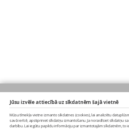
Jūsu izvēle attiecībā uz sīkdatnēm šajā vietnē
Mūsu tīmekļa vietne izmanto sīkdatnes (cookies), lai analizētu datuplūsm
savā ierīcē, apstipriniet sīkdatņu izmantošanu. Ja noraidīsiet sīkdatņu 
darbību. Lai iegūtu papildu informāciju par izmantotajām sīkdatnēm, to 