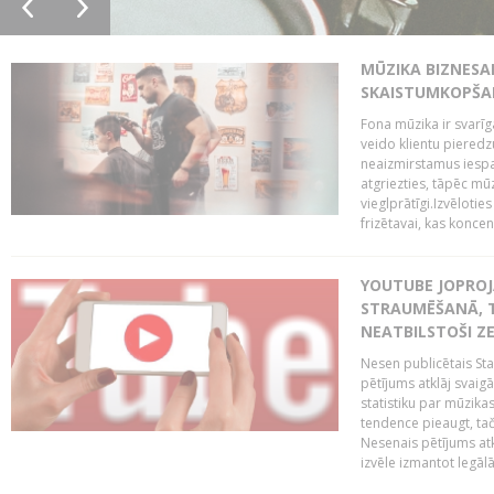
MŪZIKA BIZNESA
SKAISTUMKOPŠA
Fona mūzika ir svarīg
veido klientu pieredz
neaizmirstamus iespai
atgriezties, tāpēc mū
vieglprātīgi.Izvēlot
frizētavai, kas koncent
YOUTUBE JOPROJ
STRAUMĒŠANĀ, T
NEATBILSTOŠI Z
Nesen publicētais St
pētījums atklāj svaig
statistiku par mūzik
tendence pieaugt, ta
Nesenais pētījums atkl
izvēle izmantot legālā