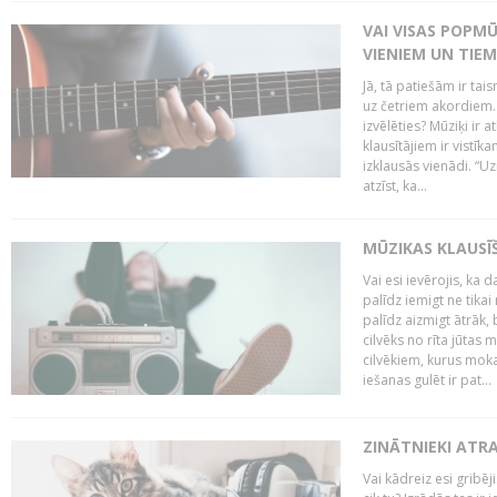
VAI VISAS POPM
VIENIEM UN TIE
Jā, tā patiešām ir tai
uz četriem akordiem. B
izvēlēties? Mūziķi ir 
klausītājiem ir vistī
izklausās vienādi. “Uz
atzīst, ka...
MŪZIKAS KLAUSĪ
Vai esi ievērojis, ka
palīdz iemigt ne tika
palīdz aizmigt ātrāk, 
cilvēks no rīta jūtas 
cilvēkiem, kurus moka
iešanas gulēt ir pat...
ZINĀTNIEKI ATR
Vai kādreiz esi gribēji