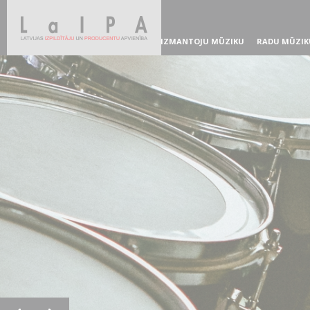
IZMANTOJU MŪZIKU
RADU MŪZIK