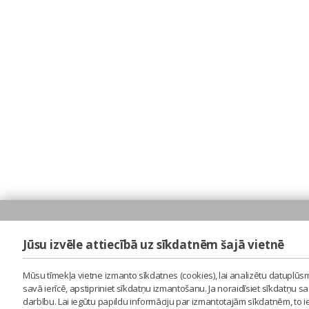
Jūsu izvēle attiecībā uz sīkdatnēm šajā vietnē
Mūsu tīmekļa vietne izmanto sīkdatnes (cookies), lai analizētu datuplūsm
savā ierīcē, apstipriniet sīkdatņu izmantošanu. Ja noraidīsiet sīkdatņu 
darbību. Lai iegūtu papildu informāciju par izmantotajām sīkdatnēm, to 