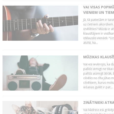
VAI VISAS POPM
VIENIEM UN TIE
Jā, tā patiešām ir tai
uz četriem akordiem. B
izvēlēties? Mūziķi ir 
klausītājiem ir vistī
izklausās vienādi. “Uz
atzīst, ka...
MŪZIKAS KLAUSĪ
Vai esi ievērojis, ka
palīdz iemigt ne tika
palīdz aizmigt ātrāk, 
cilvēks no rīta jūtas 
cilvēkiem, kurus moka
iešanas gulēt ir pat...
ZINĀTNIEKI ATR
Vai kādreiz esi gribēji