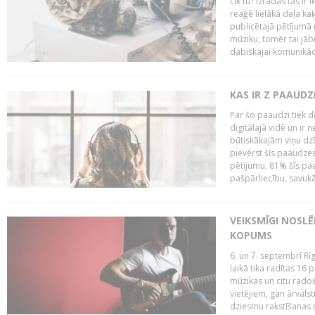
cik tu? Izrādās tas ir 
reaģē lielākā daļa ka
publicētajā pētījumā 
mūziku, tomēr tai jāb
dabiskajai komunikācij
KAS IR Z PAAUDZ
Par šo paaudzi tiek d
digitālajā vidē un ir 
būtiskākajām viņu dzī
pievērst šīs paaudzes
pētījumu, 81% šīs paa
pašpārliecību, savukā
VEIKSMĪGI NOSLĒ
KOPUMS
6. un 7. septembrī R
laikā tika radītas 16 
mūzikas un citu radoš
vietējiem, gan ārvals
dziesmu rakstīšanas n