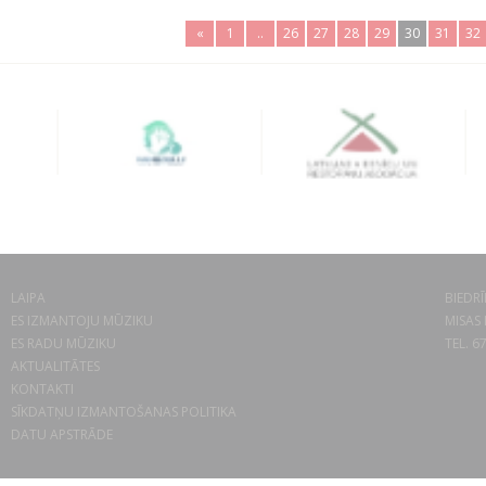
«
1
..
26
27
28
29
30
31
32
LAIPA
BIEDRĪ
ES IZMANTOJU MŪZIKU
MISAS 
ES RADU MŪZIKU
TEL. 6
AKTUALITĀTES
KONTAKTI
SĪKDATŅU IZMANTOŠANAS POLITIKA
DATU APSTRĀDE