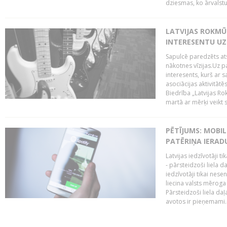
dziesmas, ko ārvalstu
LATVIJAS ROKMŪZ
INTERESENTU UZ
Sapulcē paredzēts ats
nākotnes vīzijas.Uz pa
interesents, kurš ar s
asociācijas aktivitāt
Biedrība „Latvijas Ro
martā ar mērķi veikt s
PĒTĪJUMS: MOBI
PATĒRIŅA IERAD
Latvijas iedzīvotāji 
- pārsteidzoši liela 
iedzīvotāji tikai nes
liecina valsts mērog
Pārsteidzoši liela da
avotos ir pieņemami. 