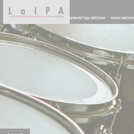
IZMANTOJU MŪZIKU
RADU MŪZIK