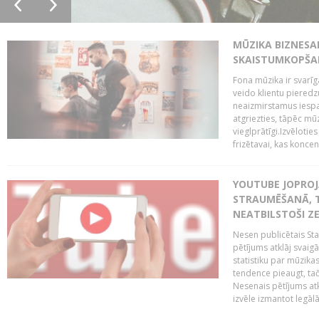
MŪZIKA BIZNESA
SKAISTUMKOPŠA
Fona mūzika ir svarīg
veido klientu pieredz
neaizmirstamus iespai
atgriezties, tāpēc mū
vieglprātīgi.Izvēlot
frizētavai, kas koncent
YOUTUBE JOPROJ
STRAUMĒŠANĀ, T
NEATBILSTOŠI Z
Nesen publicētais St
pētījums atklāj svaig
statistiku par mūzik
tendence pieaugt, ta
Nesenais pētījums atkl
izvēle izmantot legālā