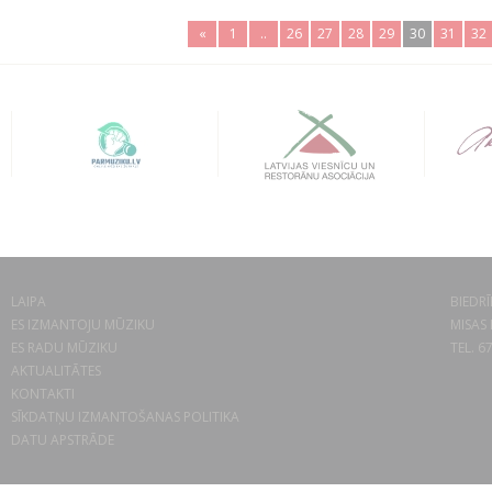
«
1
..
26
27
28
29
30
31
32
LAIPA
BIEDRĪ
ES IZMANTOJU MŪZIKU
MISAS 
ES RADU MŪZIKU
TEL. 6
AKTUALITĀTES
KONTAKTI
SĪKDATŅU IZMANTOŠANAS POLITIKA
DATU APSTRĀDE