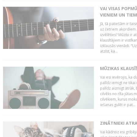
VAI VISAS POPM
VIENIEM UN TIE
Jā, tā patiešām ir tai
uz četriem akordiem. B
izvēlēties? Mūziķi ir 
klausītājiem ir vistī
izklausās vienādi. “Uz
atzīst, ka...
MŪZIKAS KLAUSĪ
Vai esi ievērojis, ka
palīdz iemigt ne tika
palīdz aizmigt ātrāk, 
cilvēks no rīta jūtas 
cilvēkiem, kurus moka
iešanas gulēt ir pat...
ZINĀTNIEKI ATR
Vai kādreiz esi gribēji