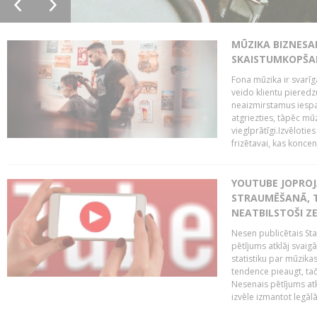
MŪZIKA BIZNESA
SKAISTUMKOPŠA
Fona mūzika ir svarīg
veido klientu pieredz
neaizmirstamus iespai
atgriezties, tāpēc mū
vieglprātīgi.Izvēlot
frizētavai, kas koncent
YOUTUBE JOPROJ
STRAUMĒŠANĀ, T
NEATBILSTOŠI Z
Nesen publicētais St
pētījums atklāj svaig
statistiku par mūzik
tendence pieaugt, ta
Nesenais pētījums atkl
izvēle izmantot legālā