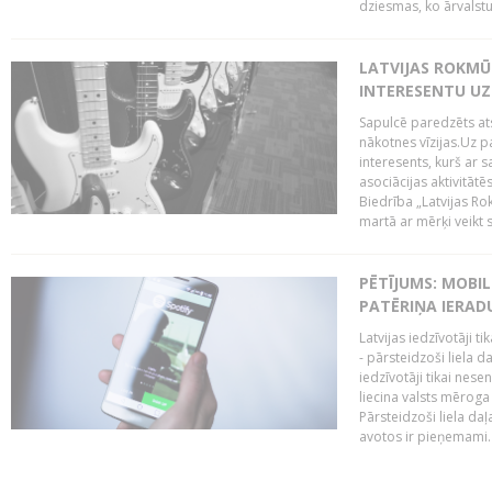
dziesmas, ko ārvalstu
LATVIJAS ROKMŪZ
INTERESENTU UZ
Sapulcē paredzēts ats
nākotnes vīzijas.Uz pa
interesents, kurš ar s
asociācijas aktivitāt
Biedrība „Latvijas Ro
martā ar mērķi veikt s
PĒTĪJUMS: MOBI
PATĒRIŅA IERAD
Latvijas iedzīvotāji 
- pārsteidzoši liela 
iedzīvotāji tikai nes
liecina valsts mērog
Pārsteidzoši liela da
avotos ir pieņemami. 