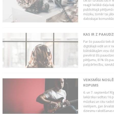
cik tu? Izrādās tas ir 
reaģē lielākā daļa ka
publicētajā pētījumā 
mūziku, tomēr tai jāb
dabiskajai komunikācij
KAS IR Z PAAUDZ
Par šo paaudzi tiek d
digitālajā vidē un ir 
būtiskākajām viņu dzī
pievērst šīs paaudzes
pētījumu, 81% šīs paa
pašpārliecību, savukā
VEIKSMĪGI NOSLĒ
KOPUMS
6. un 7. septembrī R
laikā tika radītas 16 
mūzikas un citu radoš
vietējiem, gan ārvals
dziesmu rakstīšanas n