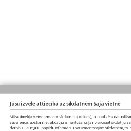
Jūsu izvēle attiecībā uz sīkdatnēm šajā vietnē
Mūsu tīmekļa vietne izmanto sīkdatnes (cookies), lai analizētu datuplūsm
savā ierīcē, apstipriniet sīkdatņu izmantošanu. Ja noraidīsiet sīkdatņu 
darbību. Lai iegūtu papildu informāciju par izmantotajām sīkdatnēm, to 