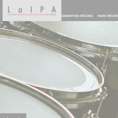
IZMANTOJU MŪZIKU
RADU MŪZIK