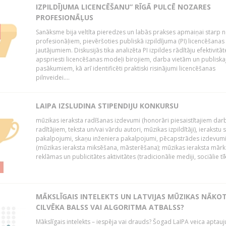
IZPILDĪJUMA LICENCĒŠANU” RĪGĀ PULCĒ NOZARES
PROFESIONĀĻUS
Sanāksme bija veltīta pieredzes un labās prakses apmaiņai starp 
profesionāļiem, pievēršoties publiskā izpildījuma (PI) licencēšanas
jautājumiem. Diskusijās tika analizēta PI izpildes rādītāju efektivitāt
apspriesti licencēšanas modeļi birojiem, darba vietām un publiska
pasākumiem, kā arī identificēti praktiski risinājumi licencēšanas
pilnveidei....
LAIPA IZSLUDINA STIPENDIJU KONKURSU
mūzikas ieraksta radīšanas izdevumi (honorāri piesaistītajiem dar
radītājiem, teksta un/vai vārdu autori, mūzikas izpildītāji), ierakstu 
pakalpojumi, skaņu inženiera pakalpojumi, pēcapstrādes izdevum
(mūzikas ieraksta miksēšana, māsterēšana); mūzikas ieraksta mārk
reklāmas un publicitātes aktivitātes (tradicionālie mediji, sociālie tīkli 
MĀKSLĪGAIS INTELEKTS UN LATVIJAS MŪZIKAS NĀKO
CILVĒKA BALSS VAI ALGORITMA ATBALSS?
Mākslīgais intelekts – iespēja vai drauds? Šogad LaIPA veica aptauj