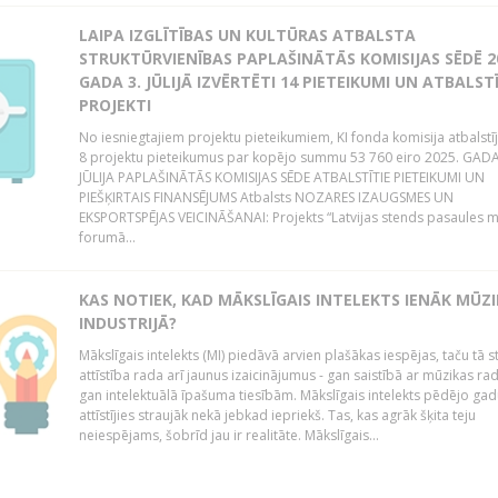
LAIPA IZGLĪTĪBAS UN KULTŪRAS ATBALSTA
STRUKTŪRVIENĪBAS PAPLAŠINĀTĀS KOMISIJAS SĒDĒ 2
GADA 3. JŪLIJĀ IZVĒRTĒTI 14 PIETEIKUMI UN ATBALSTĪ
PROJEKTI
No iesniegtajiem projektu pieteikumiem, KI fonda komisija atbalstī
8 projektu pieteikumus par kopējo summu 53 760 eiro 2025. GADA
JŪLIJA PAPLAŠINĀTĀS KOMISIJAS SĒDE ATBALSTĪTIE PIETEIKUMI UN
PIEŠĶIRTAIS FINANSĒJUMS Atbalsts NOZARES IZAUGSMES UN
EKSPORTSPĒJAS VEICINĀŠANAI: Projekts “Latvijas stends pasaules 
forumā...
KAS NOTIEK, KAD MĀKSLĪGAIS INTELEKTS IENĀK MŪZ
INDUSTRIJĀ?
Mākslīgais intelekts (MI) piedāvā arvien plašākas iespējas, taču tā s
attīstība rada arī jaunus izaicinājumus - gan saistībā ar mūzikas ra
gan intelektuālā īpašuma tiesībām. Mākslīgais intelekts pēdējo gadu
attīstījies straujāk nekā jebkad iepriekš. Tas, kas agrāk šķita teju
neiespējams, šobrīd jau ir realitāte. Mākslīgais...