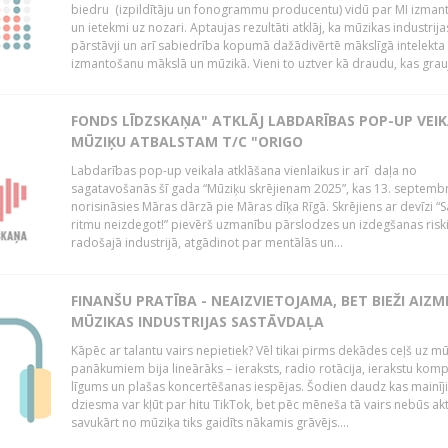
biedru (izpildītāju un fonogrammu producentu) vidū par MI izman
un ietekmi uz nozari. Aptaujas rezultāti atklāj, ka mūzikas industrija
pārstāvji un arī sabiedrība kopumā dažādivērtē mākslīgā intelekta 
izmantošanu mākslā un mūzikā. Vieni to uztver kā draudu, kas grauj
FONDS LĪDZSKAŅA" ATKLĀJ LABDARĪBAS POP-UP VEI
MŪZIĶU ATBALSTAM T/C "ORIGO
Labdarības pop-up veikala atklāšana vienlaikus ir arī daļa no
sagatavošanās šī gada “Mūziķu skrējienam 2025”, kas 13. septembr
norisināsies Māras dārzā pie Māras dīķa Rīgā. Skrējiens ar devīzi “
ritmu neizdegot!” pievērš uzmanību pārslodzes un izdegšanas ris
radošajā industrijā, atgādinot par mentālās un...
FINANŠU PRATĪBA - NEAIZVIETOJAMA, BET BIEŽI AIZM
MŪZIKAS INDUSTRIJAS SASTĀVDAĻA
Kāpēc ar talantu vairs nepietiek? Vēl tikai pirms dekādes ceļš uz m
panākumiem bija lineārāks – ieraksts, radio rotācija, ierakstu komp
līgums un plašas koncertēšanas iespējas. Šodien daudz kas mainīji
dziesma var kļūt par hitu TikTok, bet pēc mēneša tā vairs nebūs akt
savukārt no mūziķa tiks gaidīts nākamis grāvējs....