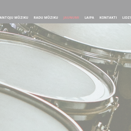
ANTOJU MŪZIKU
RADU MŪZIKU
JAUNUMI
LAIPA
KONTAKTI
LIDZ