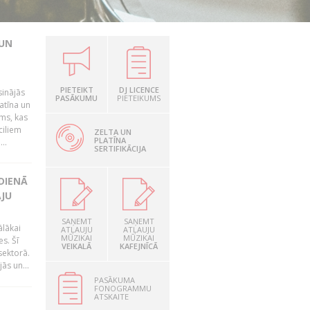
 UN
PIETEIKT
DJ LICENCE
sinājās
PASĀKUMU
PIETEIKUMS
latīna un
ums, kas
ciliem
ZELTA UN
PLATĪNA
..
SERTIFIKĀCIJA
DIENĀ
ĀJU
SAŅEMT
SAŅEMT
ālākai
ATĻAUJU
ATĻAUJU
MŪZIKAI
MŪZIKAI
s. Šī
VEIKALĀ
KAFEJNĪCĀ
sektorā.
ās un...
PASĀKUMA
FONOGRAMMU
ATSKAITE