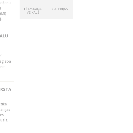
tošanu
s
LĪDZSKAŅA
GALERIJAS
VEIKALS
(MI)
...
KALU
ī
Saglabā
kiem
IRSTA
ūziķa
ānijas
es –
uāla,