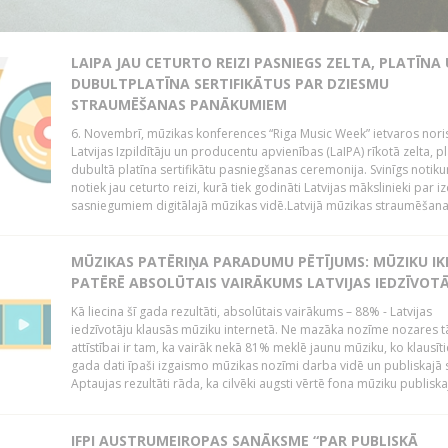
LAIPA JAU CETURTO REIZI PASNIEGS ZELTA, PLATĪNA
DUBULTPLATĪNA SERTIFIKĀTUS PAR DZIESMU
STRAUMĒŠANAS PANĀKUMIEM
6. Novembrī, mūzikas konferences “Riga Music Week” ietvaros nori
Latvijas Izpildītāju un producentu apvienības (LaIPA) rīkotā zelta, p
dubultā platīna sertifikātu pasniegšanas ceremonija. Svinīgs notik
notiek jau ceturto reizi, kurā tiek godināti Latvijas mākslinieki par iz
sasniegumiem digitālajā mūzikas vidē.Latvijā mūzikas straumēšana.
MŪZIKAS PATĒRIŅA PARADUMU PĒTĪJUMS: MŪZIKU IK
PATĒRĒ ABSOLŪTAIS VAIRĀKUMS LATVIJAS IEDZĪVOT
Kā liecina šī gada rezultāti, absolūtais vairākums – 88% - Latvijas
iedzīvotāju klausās mūziku internetā. Ne mazāka nozīme nozares t
attīstībai ir tam, ka vairāk nekā 81% meklē jaunu mūziku, ko klausītie
gada dati īpaši izgaismo mūzikas nozīmi darba vidē un publiskajā 
Aptaujas rezultāti rāda, ka cilvēki augsti vērtē fona mūziku publiskaj
IFPI AUSTRUMEIROPAS SANĀKSME “PAR PUBLISKĀ