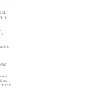
025.
TI 8
ja
 3.
mūzikas
IKAS
traujā
dīšanu,
 laikā ir