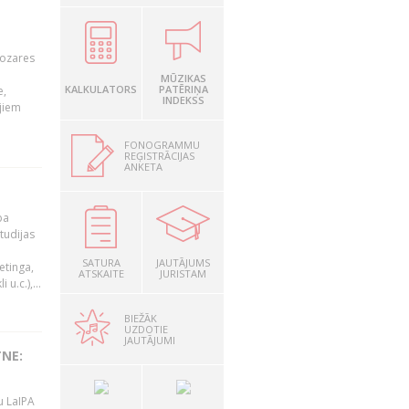
nozares
MŪZIKAS
KALKULATORS
PATĒRIŅA
e,
INDEKSS
jiem
FONOGRAMMU
REĢISTRĀCIJAS
ANKETA
ba
studijas
i
SATURA
JAUTĀJUMS
etinga,
ATSKAITE
JURISTAM
u.c.),...
BIEŽĀK
UZDOTIE
JAUTĀJUMI
TNE:
u LaIPA