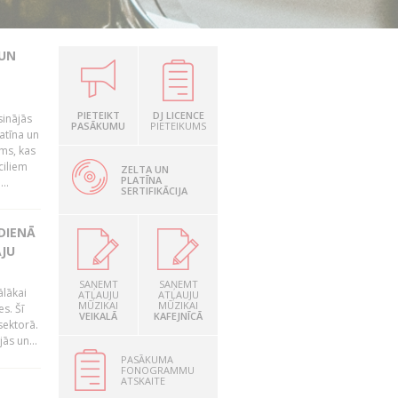
 UN
PIETEIKT
DJ LICENCE
sinājās
PASĀKUMU
PIETEIKUMS
latīna un
ums, kas
ciliem
ZELTA UN
PLATĪNA
..
SERTIFIKĀCIJA
DIENĀ
ĀJU
SAŅEMT
SAŅEMT
ālākai
ATĻAUJU
ATĻAUJU
MŪZIKAI
MŪZIKAI
s. Šī
VEIKALĀ
KAFEJNĪCĀ
sektorā.
ās un...
PASĀKUMA
FONOGRAMMU
ATSKAITE