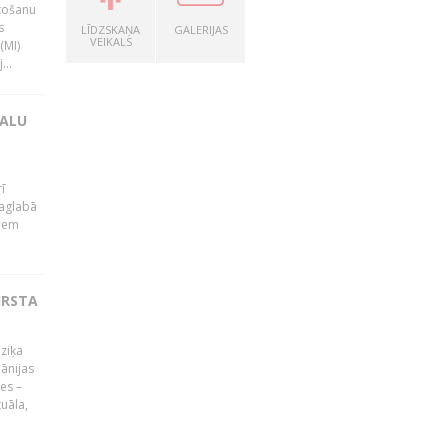
tošanu
s
LĪDZSKAŅA
GALERIJAS
VEIKALS
(MI)
...
KALU
ī
Saglabā
kiem
IRSTA
ūziķa
ānijas
es –
uāla,