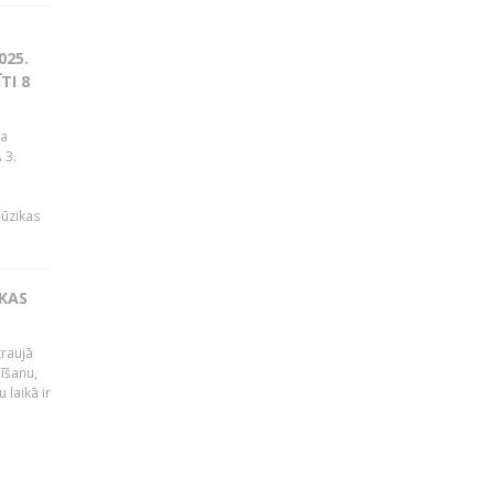
025.
TI 8
ja
 3.
mūzikas
IKAS
traujā
dīšanu,
 laikā ir