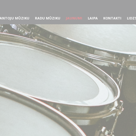
ANTOJU MŪZIKU
RADU MŪZIKU
JAUNUMI
LAIPA
KONTAKTI
LIDZ