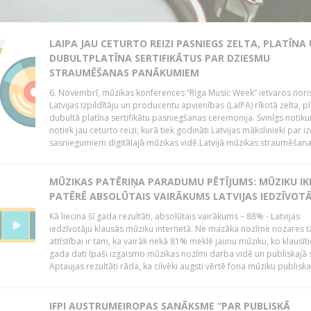
LAIPA JAU CETURTO REIZI PASNIEGS ZELTA, PLATĪNA
DUBULTPLATĪNA SERTIFIKĀTUS PAR DZIESMU
STRAUMĒŠANAS PANĀKUMIEM
6. Novembrī, mūzikas konferences “Riga Music Week” ietvaros nori
Latvijas Izpildītāju un producentu apvienības (LaIPA) rīkotā zelta, p
dubultā platīna sertifikātu pasniegšanas ceremonija. Svinīgs notik
notiek jau ceturto reizi, kurā tiek godināti Latvijas mākslinieki par iz
sasniegumiem digitālajā mūzikas vidē.Latvijā mūzikas straumēšana.
MŪZIKAS PATĒRIŅA PARADUMU PĒTĪJUMS: MŪZIKU IK
PATĒRĒ ABSOLŪTAIS VAIRĀKUMS LATVIJAS IEDZĪVOT
Kā liecina šī gada rezultāti, absolūtais vairākums – 88% - Latvijas
iedzīvotāju klausās mūziku internetā. Ne mazāka nozīme nozares t
attīstībai ir tam, ka vairāk nekā 81% meklē jaunu mūziku, ko klausītie
gada dati īpaši izgaismo mūzikas nozīmi darba vidē un publiskajā 
Aptaujas rezultāti rāda, ka cilvēki augsti vērtē fona mūziku publiskaj
IFPI AUSTRUMEIROPAS SANĀKSME “PAR PUBLISKĀ