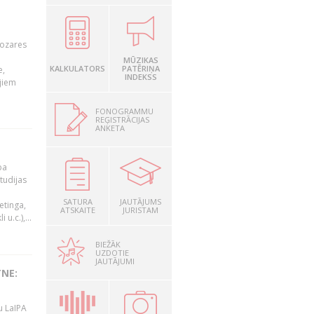
nozares
MŪZIKAS
KALKULATORS
PATĒRIŅA
e,
INDEKSS
jiem
FONOGRAMMU
REĢISTRĀCIJAS
ANKETA
ba
studijas
i
SATURA
JAUTĀJUMS
etinga,
ATSKAITE
JURISTAM
u.c.),...
BIEŽĀK
UZDOTIE
JAUTĀJUMI
TNE:
u LaIPA