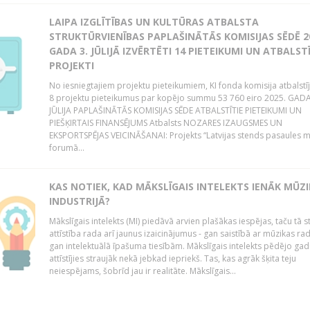
LAIPA IZGLĪTĪBAS UN KULTŪRAS ATBALSTA
STRUKTŪRVIENĪBAS PAPLAŠINĀTĀS KOMISIJAS SĒDĒ 2
GADA 3. JŪLIJĀ IZVĒRTĒTI 14 PIETEIKUMI UN ATBALSTĪ
PROJEKTI
No iesniegtajiem projektu pieteikumiem, KI fonda komisija atbalstī
8 projektu pieteikumus par kopējo summu 53 760 eiro 2025. GADA
JŪLIJA PAPLAŠINĀTĀS KOMISIJAS SĒDE ATBALSTĪTIE PIETEIKUMI UN
PIEŠĶIRTAIS FINANSĒJUMS Atbalsts NOZARES IZAUGSMES UN
EKSPORTSPĒJAS VEICINĀŠANAI: Projekts “Latvijas stends pasaules 
forumā...
KAS NOTIEK, KAD MĀKSLĪGAIS INTELEKTS IENĀK MŪZ
INDUSTRIJĀ?
Mākslīgais intelekts (MI) piedāvā arvien plašākas iespējas, taču tā s
attīstība rada arī jaunus izaicinājumus - gan saistībā ar mūzikas ra
gan intelektuālā īpašuma tiesībām. Mākslīgais intelekts pēdējo gadu
attīstījies straujāk nekā jebkad iepriekš. Tas, kas agrāk šķita teju
neiespējams, šobrīd jau ir realitāte. Mākslīgais...