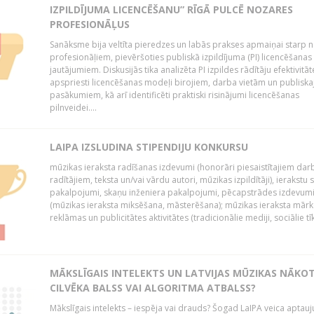
IZPILDĪJUMA LICENCĒŠANU” RĪGĀ PULCĒ NOZARES
PROFESIONĀĻUS
Sanāksme bija veltīta pieredzes un labās prakses apmaiņai starp 
profesionāļiem, pievēršoties publiskā izpildījuma (PI) licencēšanas
jautājumiem. Diskusijās tika analizēta PI izpildes rādītāju efektivitāt
apspriesti licencēšanas modeļi birojiem, darba vietām un publiska
pasākumiem, kā arī identificēti praktiski risinājumi licencēšanas
pilnveidei....
LAIPA IZSLUDINA STIPENDIJU KONKURSU
mūzikas ieraksta radīšanas izdevumi (honorāri piesaistītajiem dar
radītājiem, teksta un/vai vārdu autori, mūzikas izpildītāji), ierakstu 
pakalpojumi, skaņu inženiera pakalpojumi, pēcapstrādes izdevum
(mūzikas ieraksta miksēšana, māsterēšana); mūzikas ieraksta mārk
reklāmas un publicitātes aktivitātes (tradicionālie mediji, sociālie tīkli 
MĀKSLĪGAIS INTELEKTS UN LATVIJAS MŪZIKAS NĀKO
CILVĒKA BALSS VAI ALGORITMA ATBALSS?
Mākslīgais intelekts – iespēja vai drauds? Šogad LaIPA veica aptauj