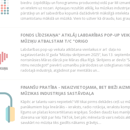
biedru (izpildītāju un fonogrammu producentu) vidū par MI izman
un ietekmi uz nozari. Aptaujas rezultāti atklāj, ka mūzikas industrija
pārstāvji un arī sabiedrība kopumā dažādivērtē mākslīgā intelekta 
izmantošanu mākslā un mūzikā. Vieni to uztver kā draudu, kas grauj
FONDS LĪDZSKAŅA" ATKLĀJ LABDARĪBAS POP-UP VEI
MŪZIĶU ATBALSTAM T/C "ORIGO
Labdarības pop-up veikala atklāšana vienlaikus ir arī daļa no
sagatavošanās šī gada “Mūziķu skrējienam 2025”, kas 13. septembr
norisināsies Māras dārzā pie Māras dīķa Rīgā. Skrējiens ar devīzi “
ritmu neizdegot!” pievērš uzmanību pārslodzes un izdegšanas ris
radošajā industrijā, atgādinot par mentālās un...
FINANŠU PRATĪBA - NEAIZVIETOJAMA, BET BIEŽI AIZM
MŪZIKAS INDUSTRIJAS SASTĀVDAĻA
Kāpēc ar talantu vairs nepietiek? Vēl tikai pirms dekādes ceļš uz m
panākumiem bija lineārāks – ieraksts, radio rotācija, ierakstu komp
līgums un plašas koncertēšanas iespējas. Šodien daudz kas mainīji
dziesma var kļūt par hitu TikTok, bet pēc mēneša tā vairs nebūs akt
savukārt no mūziķa tiks gaidīts nākamis grāvējs....