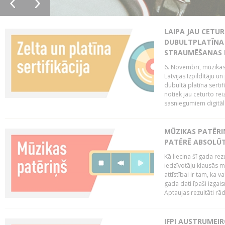
LAIPA JAU CETUR
DUBULTPLATĪNA 
STRAUMĒŠANAS
6. Novembrī, mūzikas
Latvijas Izpildītāju u
dubultā platīna serti
notiek jau ceturto reiz
sasniegumiem digitāla
MŪZIKAS PATĒRI
PATĒRĒ ABSOLŪT
Kā liecina šī gada rez
iedzīvotāju klausās 
attīstībai ir tam, ka 
gada dati īpaši izgai
Aptaujas rezultāti rād
IFPI AUSTRUMEI