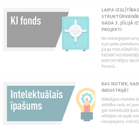
LAIPA IZGLĪTĪB
STRUKTŪRVIENĪBA
GADA 3. JŪLIJĀ I
PROJEKTI
No iesniegtajiem proj
8 projektu pieteikum
JŪLIJA PAPLAŠINĀTĀS
PIEŠĶIRTAIS FINANSĒ
EKSPORTSPĒJAS VEICIN
forumā...
KAS NOTIEK, KAD
INDUSTRIJĀ?
Mākslīgais intelekts (
attīstība rada arī jau
gan intelektuālā īpaš
attīstījies straujāk ne
neiespējams, šobrīd ja