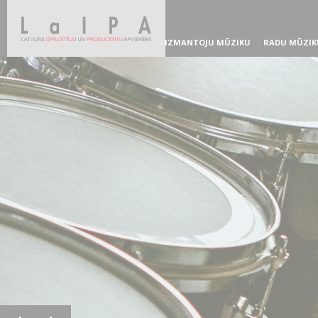
IZMANTOJU MŪZIKU
RADU MŪZIK