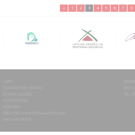
«
1
2
3
4
5
6
7
8
LAIPA
BIEDRĪ
ES IZMANTOJU MŪZIKU
MISAS 
ES RADU MŪZIKU
TEL. 6
AKTUALITĀTES
KONTAKTI
SĪKDATŅU IZMANTOŠANAS POLITIKA
DATU APSTRĀDE