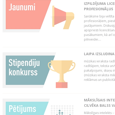
IZPILDĪJUMA LIC
PROFESIONĀĻUS
Sanāksme bija veltīt
profesionāļiem, pievē
jautājumiem. Diskusijās
apspriesti licencēša
pasākumiem, kā arī ide
pilnveidei....
LAIPA IZSLUDINA
mūzikas ieraksta radī
radītājiem, teksta un/v
pakalpojumi, skaņu i
(mūzikas ieraksta mi
reklāmas un publicitātes
MĀKSLĪGAIS INT
CILVĒKA BALSS 
Mākslīgais intelekts 