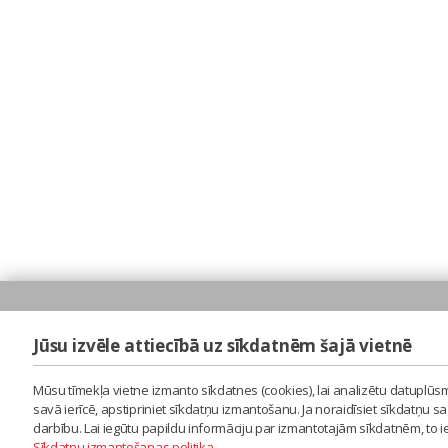
Jūsu izvēle attiecībā uz sīkdatnēm šajā vietnē
Mūsu tīmekļa vietne izmanto sīkdatnes (cookies), lai analizētu datuplūsm
savā ierīcē, apstipriniet sīkdatņu izmantošanu. Ja noraidīsiet sīkdatņu 
darbību. Lai iegūtu papildu informāciju par izmantotajām sīkdatnēm, to 
Sīkdatņu izmantošanas politika
.