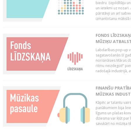
biedru (izpildītāju 
un ietekmi uz nozari. 
pārstāvji un arī sabi
izmantošanu mākslā un
FONDS LĪDZSKAŅ
MŪZIĶU ATBALST
Labdarības pop-up vei
sagatavošanās šī gad
norisināsies Māras dā
ritmu neizdegot!” pi
radošajā industrijā, 
FINANŠU PRATĪBA
MŪZIKAS INDUST
Kāpēc ar talantu vair
panākumiem bija lineā
līgums un plašas kon
dziesma var kļūt par 
savukārt no mūziķa tik