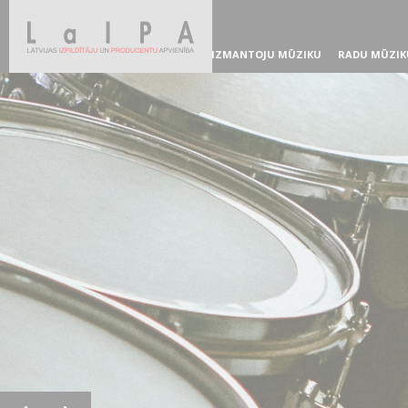
IZMANTOJU MŪZIKU
RADU MŪZIK