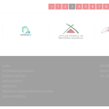
«
1
2
3
4
5
6
7
8
LAIPA
BIEDRĪ
ES IZMANTOJU MŪZIKU
MISAS 
ES RADU MŪZIKU
TEL. 6
AKTUALITĀTES
KONTAKTI
SĪKDATŅU IZMANTOŠANAS POLITIKA
DATU APSTRĀDE