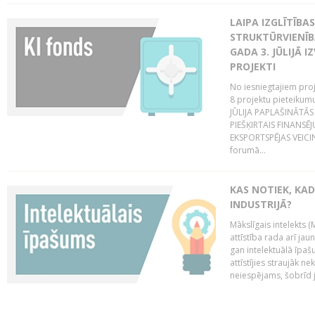
LAIPA IZGLĪTĪB
STRUKTŪRVIENĪBA
GADA 3. JŪLIJĀ I
PROJEKTI
No iesniegtajiem proj
8 projektu pieteikum
JŪLIJA PAPLAŠINĀTĀS
PIEŠĶIRTAIS FINANSĒ
EKSPORTSPĒJAS VEICIN
forumā...
KAS NOTIEK, KAD
INDUSTRIJĀ?
Mākslīgais intelekts (
attīstība rada arī jau
gan intelektuālā īpaš
attīstījies straujāk ne
neiespējams, šobrīd ja