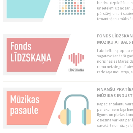
biedru (izpildītāju 
un ietekmi uz nozari. 
pārstāvji un arī sabi
izmantošanu mākslā un
FONDS LĪDZSKAŅ
MŪZIĶU ATBALST
Labdarības pop-up vei
sagatavošanās šī gad
norisināsies Māras dā
ritmu neizdegot!” pi
radošajā industrijā, 
FINANŠU PRATĪBA
MŪZIKAS INDUST
Kāpēc ar talantu vair
panākumiem bija lineā
līgums un plašas kon
dziesma var kļūt par 
savukārt no mūziķa tik