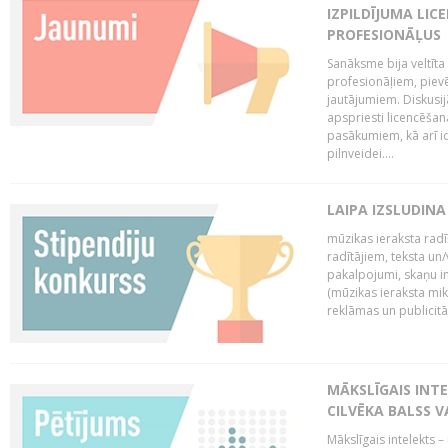
IZPILDĪJUMA LIC
PROFESIONĀĻUS
Sanāksme bija veltīt
profesionāļiem, pievē
jautājumiem. Diskusijās
apspriesti licencēša
pasākumiem, kā arī ide
pilnveidei....
LAIPA IZSLUDINA
mūzikas ieraksta radī
radītājiem, teksta un/v
pakalpojumi, skaņu i
(mūzikas ieraksta mi
reklāmas un publicitātes
MĀKSLĪGAIS INT
CILVĒKA BALSS 
Mākslīgais intelekts 