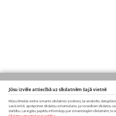
Jūsu izvēle attiecībā uz sīkdatnēm šajā vietnē
Mūsu tīmekļa vietne izmanto sīkdatnes (cookies), lai analizētu datuplūsm
savā ierīcē, apstipriniet sīkdatņu izmantošanu. Ja noraidīsiet sīkdatņu 
darbību. Lai iegūtu papildu informāciju par izmantotajām sīkdatnēm, to 
Sīkdatņu izmantošanas politika
.