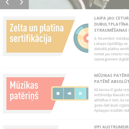
LAIPA JAU CETUR
DUBULTPLATĪNA 
STRAUMĒŠANAS
6. Novembrī, mūzikas
Latvijas Izpildītāju u
dubultā platīna serti
notiek jau ceturto reiz
sasniegumiem digitāla
MŪZIKAS PATĒRI
PATĒRĒ ABSOLŪT
Kā liecina šī gada rez
iedzīvotāju klausās 
attīstībai ir tam, ka 
gada dati īpaši izgai
Aptaujas rezultāti rād
IFPI AUSTRUMEI