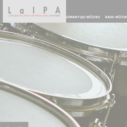
IZMANTOJU MŪZIKU
RADU MŪZIK