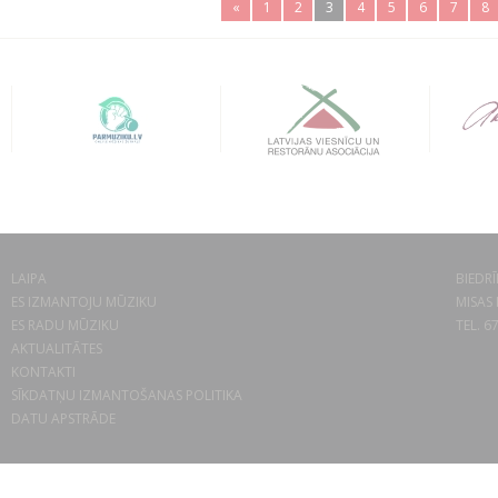
«
1
2
3
4
5
6
7
8
LAIPA
BIEDRĪ
ES IZMANTOJU MŪZIKU
MISAS 
ES RADU MŪZIKU
TEL. 6
AKTUALITĀTES
KONTAKTI
SĪKDATŅU IZMANTOŠANAS POLITIKA
DATU APSTRĀDE