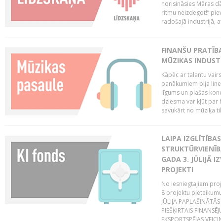
norisināsies Māras dā
ritmu neizdegot!” pi
radošajā industrijā, 
FINANŠU PRATĪBA
MŪZIKAS INDUST
Kāpēc ar talantu vair
panākumiem bija lineā
līgums un plašas kon
dziesma var kļūt par 
savukārt no mūziķa tik
LAIPA IZGLĪTĪB
STRUKTŪRVIENĪBA
GADA 3. JŪLIJĀ I
PROJEKTI
No iesniegtajiem proj
8 projektu pieteikum
JŪLIJA PAPLAŠINĀTĀS
PIEŠĶIRTAIS FINANSĒ
EKSPORTSPĒJAS VEICIN