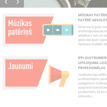
MŪZIKAS PATĒRI
PATĒRĒ ABSOLŪT
Kā liecina šī gada rez
iedzīvotāju klausās 
attīstībai ir tam, ka 
gada dati īpaši izgai
Aptaujas rezultāti rād
IFPI AUSTRUMEI
IZPILDĪJUMA LIC
PROFESIONĀĻUS
Sanāksme bija veltīt
profesionāļiem, pievē
jautājumiem. Diskusijās
apspriesti licencēša
pasākumiem, kā arī ide
pilnveidei....