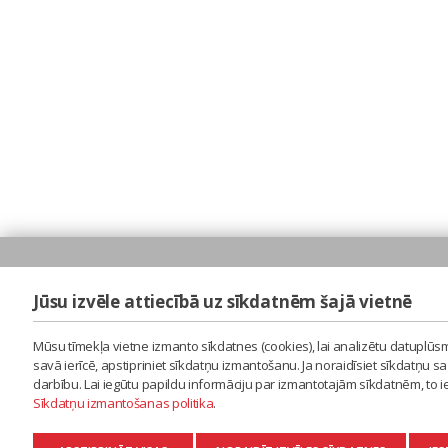
Jūsu izvēle attiecībā uz sīkdatnēm šajā vietnē
Mūsu tīmekļa vietne izmanto sīkdatnes (cookies), lai analizētu datuplūsm
savā ierīcē, apstipriniet sīkdatņu izmantošanu. Ja noraidīsiet sīkdatņu 
darbību. Lai iegūtu papildu informāciju par izmantotajām sīkdatnēm, to 
Sīkdatņu izmantošanas politika
.