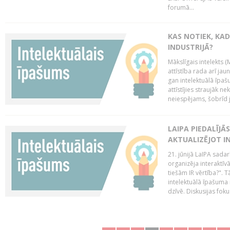
forumā...
KAS NOTIEK, KAD
INDUSTRIJĀ?
Mākslīgais intelekts (
attīstība rada arī jau
gan intelektuālā īpaš
attīstījies straujāk ne
neiespējams, šobrīd ja
LAIPA PIEDALĪJĀ
AKTUALIZĒJOT I
21. jūnijā LaIPA sada
organizēja interaktīv
tiešām IR vērtība?". T
intelektuālā īpašuma 
dzīvē. Diskusijas foku