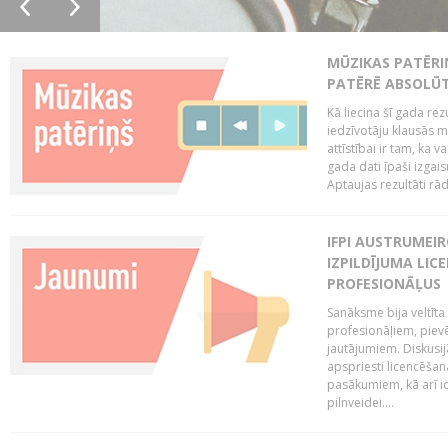
MŪZIKAS PATĒRI
PATĒRĒ ABSOLŪT
Kā liecina šī gada rez
iedzīvotāju klausās 
attīstībai ir tam, ka 
gada dati īpaši izgai
Aptaujas rezultāti rād
IFPI AUSTRUMEI
IZPILDĪJUMA LIC
PROFESIONĀĻUS
Sanāksme bija veltīt
profesionāļiem, pievē
jautājumiem. Diskusijās
apspriesti licencēša
pasākumiem, kā arī ide
pilnveidei....