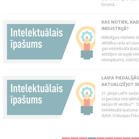
forumā...
KAS NOTIEK, KAD
INDUSTRIJĀ?
Mākslīgais intelekts (
attīstība rada arī jau
gan intelektuālā īpaš
attīstījies straujāk ne
neiespējams, šobrīd ja
LAIPA PIEDALĪJĀ
AKTUALIZĒJOT I
21. jūnijā LaIPA sada
organizēja interaktīv
tiešām IR vērtība?". T
intelektuālā īpašuma 
dzīvē. Diskusijas foku