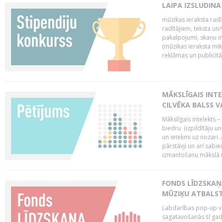
LAIPA IZSLUDINA
mūzikas ieraksta radī
radītājiem, teksta un/v
pakalpojumi, skaņu i
(mūzikas ieraksta mi
reklāmas un publicitātes
MĀKSLĪGAIS INT
CILVĒKA BALSS 
Mākslīgais intelekts 
biedru (izpildītāju 
un ietekmi uz nozari. 
pārstāvji un arī sabi
izmantošanu mākslā un
FONDS LĪDZSKAŅ
MŪZIĶU ATBALST
Labdarības pop-up vei
sagatavošanās šī gad