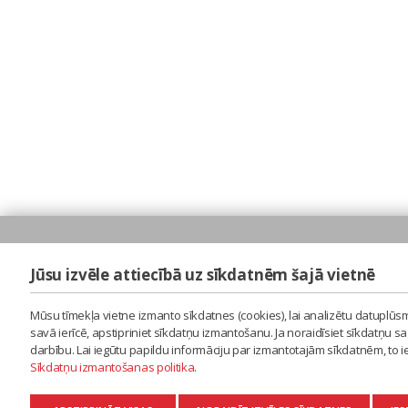
Jūsu izvēle attiecībā uz sīkdatnēm šajā vietnē
Mūsu tīmekļa vietne izmanto sīkdatnes (cookies), lai analizētu datuplūsm
savā ierīcē, apstipriniet sīkdatņu izmantošanu. Ja noraidīsiet sīkdatņu 
darbību. Lai iegūtu papildu informāciju par izmantotajām sīkdatnēm, to 
Sīkdatņu izmantošanas politika
.