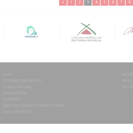
«
1
2
3
4
5
6
7
8
LAIPA
BIEDRĪ
ES IZMANTOJU MŪZIKU
MISAS 
ES RADU MŪZIKU
TEL. 6
AKTUALITĀTES
KONTAKTI
SĪKDATŅU IZMANTOŠANAS POLITIKA
DATU APSTRĀDE