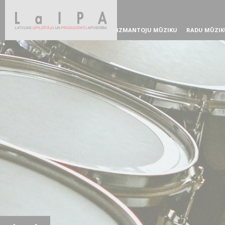
IZMANTOJU MŪZIKU
RADU MŪZIK