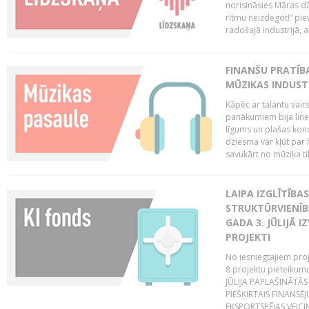
norisināsies Māras dā
ritmu neizdegot!” pi
radošajā industrijā, 
FINANŠU PRATĪBA
MŪZIKAS INDUST
Kāpēc ar talantu vair
panākumiem bija lineā
līgums un plašas kon
dziesma var kļūt par 
savukārt no mūziķa tik
LAIPA IZGLĪTĪB
STRUKTŪRVIENĪBA
GADA 3. JŪLIJĀ I
PROJEKTI
No iesniegtajiem proj
8 projektu pieteikum
JŪLIJA PAPLAŠINĀTĀS
PIEŠĶIRTAIS FINANSĒ
EKSPORTSPĒJAS VEICIN