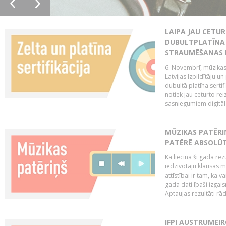
LAIPA JAU CETUR
DUBULTPLATĪNA 
STRAUMĒŠANAS
6. Novembrī, mūzikas
Latvijas Izpildītāju u
dubultā platīna serti
notiek jau ceturto reiz
sasniegumiem digitāla
MŪZIKAS PATĒRI
PATĒRĒ ABSOLŪT
Kā liecina šī gada rez
iedzīvotāju klausās 
attīstībai ir tam, ka 
gada dati īpaši izgai
Aptaujas rezultāti rād
IFPI AUSTRUMEI