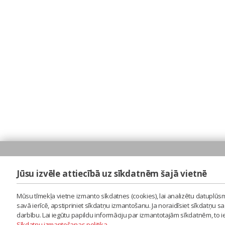
Jūsu izvēle attiecībā uz sīkdatnēm šajā vietnē
Mūsu tīmekļa vietne izmanto sīkdatnes (cookies), lai analizētu datuplūsm
savā ierīcē, apstipriniet sīkdatņu izmantošanu. Ja noraidīsiet sīkdatņu 
darbību. Lai iegūtu papildu informāciju par izmantotajām sīkdatnēm, to 
Sīkdatņu izmantošanas politika
.