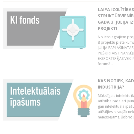
LAIPA IZGLĪTĪB
STRUKTŪRVIENĪBA
GADA 3. JŪLIJĀ I
PROJEKTI
No iesniegtajiem proj
8 projektu pieteikum
JŪLIJA PAPLAŠINĀTĀS
PIEŠĶIRTAIS FINANSĒ
EKSPORTSPĒJAS VEICIN
forumā...
KAS NOTIEK, KAD
INDUSTRIJĀ?
Mākslīgais intelekts (
attīstība rada arī jau
gan intelektuālā īpaš
attīstījies straujāk ne
neiespējams, šobrīd ja