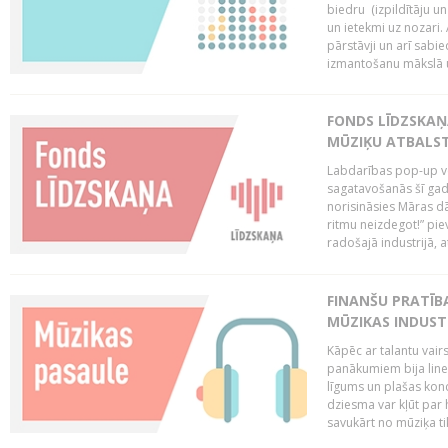
biedru (izpildītāju 
un ietekmi uz nozari. 
pārstāvji un arī sabi
izmantošanu mākslā un
FONDS LĪDZSKAŅ
MŪZIĶU ATBALST
Labdarības pop-up vei
sagatavošanās šī gad
norisināsies Māras dā
ritmu neizdegot!” pi
radošajā industrijā, 
FINANŠU PRATĪBA
MŪZIKAS INDUST
Kāpēc ar talantu vair
panākumiem bija lineā
līgums un plašas kon
dziesma var kļūt par 
savukārt no mūziķa tik