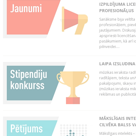
IZPILDĪJUMA LIC
PROFESIONĀĻUS
Sanāksme bija veltīt
profesionāļiem, pievē
jautājumiem. Diskusijās
apspriesti licencēša
pasākumiem, kā arī ide
pilnveidei....
LAIPA IZSLUDINA
mūzikas ieraksta radī
radītājiem, teksta un/v
pakalpojumi, skaņu i
(mūzikas ieraksta mi
reklāmas un publicitātes
MĀKSLĪGAIS INT
CILVĒKA BALSS 
Mākslīgais intelekts 