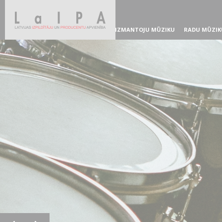
IZMANTOJU MŪZIKU
RADU MŪZIK