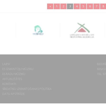
«
1
2
3
4
5
6
7
8
LAIPA
BIEDRĪ
ES IZMANTOJU MŪZIKU
MISAS 
ES RADU MŪZIKU
TEL. 6
AKTUALITĀTES
KONTAKTI
SĪKDATŅU IZMANTOŠANAS POLITIKA
DATU APSTRĀDE