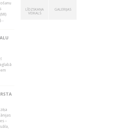
tošanu
s
LĪDZSKAŅA
GALERIJAS
VEIKALS
(MI)
...
KALU
ī
Saglabā
kiem
IRSTA
ūziķa
ānijas
es –
uāla,