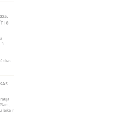
025.
TI 8
ja
 3.
mūzikas
IKAS
traujā
dīšanu,
 laikā ir