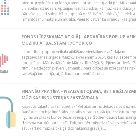
biedru (izpildītāju un fonogrammu producentu) vidū par MI izman
un ietekmi uz nozari. Aptaujas rezultāti atklāj, ka mūzikas industrija
pārstāvji un arī sabiedrība kopumā dažādivērtē mākslīgā intelekta 
izmantošanu mākslā un mūzikā. Vieni to uztver kā draudu, kas grauj
FONDS LĪDZSKAŅA" ATKLĀJ LABDARĪBAS POP-UP VEI
MŪZIĶU ATBALSTAM T/C "ORIGO
Labdarības pop-up veikala atklāšana vienlaikus ir arī daļa no
sagatavošanās šī gada “Mūziķu skrējienam 2025”, kas 13. septembr
norisināsies Māras dārzā pie Māras dīķa Rīgā. Skrējiens ar devīzi “
ritmu neizdegot!” pievērš uzmanību pārslodzes un izdegšanas ris
radošajā industrijā, atgādinot par mentālās un...
FINANŠU PRATĪBA - NEAIZVIETOJAMA, BET BIEŽI AIZM
MŪZIKAS INDUSTRIJAS SASTĀVDAĻA
Kāpēc ar talantu vairs nepietiek? Vēl tikai pirms dekādes ceļš uz m
panākumiem bija lineārāks – ieraksts, radio rotācija, ierakstu komp
līgums un plašas koncertēšanas iespējas. Šodien daudz kas mainīji
dziesma var kļūt par hitu TikTok, bet pēc mēneša tā vairs nebūs akt
savukārt no mūziķa tiks gaidīts nākamis grāvējs....