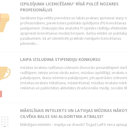
IZPILDĪJUMA LICENCĒŠANU” RĪGĀ PULCĒ NOZARES
PROFESIONĀĻUS
Sanāksme bija veltīta pieredzes un labās prakses apmaiņai starp 
profesionāļiem, pievēršoties publiskā izpildījuma (PI) licencēšanas
jautājumiem. Diskusijās tika analizēta PI izpildes rādītāju efektivitāt
apspriesti licencēšanas modeļi birojiem, darba vietām un publiska
pasākumiem, kā arī identificēti praktiski risinājumi licencēšanas
pilnveidei....
LAIPA IZSLUDINA STIPENDIJU KONKURSU
mūzikas ieraksta radīšanas izdevumi (honorāri piesaistītajiem dar
radītājiem, teksta un/vai vārdu autori, mūzikas izpildītāji), ierakstu 
pakalpojumi, skaņu inženiera pakalpojumi, pēcapstrādes izdevum
(mūzikas ieraksta miksēšana, māsterēšana); mūzikas ieraksta mārk
reklāmas un publicitātes aktivitātes (tradicionālie mediji, sociālie tīkli 
MĀKSLĪGAIS INTELEKTS UN LATVIJAS MŪZIKAS NĀKO
CILVĒKA BALSS VAI ALGORITMA ATBALSS?
Mākslīgais intelekts – iespēja vai drauds? Šogad LaIPA veica aptauj