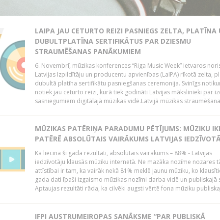
LAIPA JAU CETURTO REIZI PASNIEGS ZELTA, PLATĪNA
DUBULTPLATĪNA SERTIFIKĀTUS PAR DZIESMU
STRAUMĒŠANAS PANĀKUMIEM
6. Novembrī, mūzikas konferences “Riga Music Week” ietvaros nori
Latvijas Izpildītāju un producentu apvienības (LaIPA) rīkotā zelta, p
dubultā platīna sertifikātu pasniegšanas ceremonija. Svinīgs notik
notiek jau ceturto reizi, kurā tiek godināti Latvijas mākslinieki par iz
sasniegumiem digitālajā mūzikas vidē.Latvijā mūzikas straumēšana.
MŪZIKAS PATĒRIŅA PARADUMU PĒTĪJUMS: MŪZIKU IK
PATĒRĒ ABSOLŪTAIS VAIRĀKUMS LATVIJAS IEDZĪVOT
Kā liecina šī gada rezultāti, absolūtais vairākums – 88% - Latvijas
iedzīvotāju klausās mūziku internetā. Ne mazāka nozīme nozares t
attīstībai ir tam, ka vairāk nekā 81% meklē jaunu mūziku, ko klausītie
gada dati īpaši izgaismo mūzikas nozīmi darba vidē un publiskajā 
Aptaujas rezultāti rāda, ka cilvēki augsti vērtē fona mūziku publiskaj
IFPI AUSTRUMEIROPAS SANĀKSME “PAR PUBLISKĀ