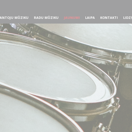
ANTOJU MŪZIKU
RADU MŪZIKU
JAUNUMI
LAIPA
KONTAKTI
LIDZ