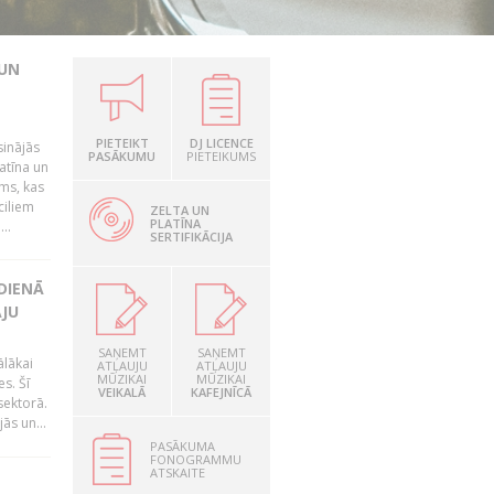
 UN
PIETEIKT
DJ LICENCE
sinājās
PASĀKUMU
PIETEIKUMS
latīna un
ums, kas
ciliem
ZELTA UN
PLATĪNA
..
SERTIFIKĀCIJA
DIENĀ
ĀJU
SAŅEMT
SAŅEMT
ālākai
ATĻAUJU
ATĻAUJU
MŪZIKAI
MŪZIKAI
s. Šī
VEIKALĀ
KAFEJNĪCĀ
sektorā.
ās un...
PASĀKUMA
FONOGRAMMU
ATSKAITE