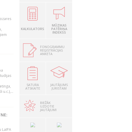
nozares
MŪZIKAS
KALKULATORS
PATĒRIŅA
e,
INDEKSS
jiem
FONOGRAMMU
REĢISTRĀCIJAS
ANKETA
ba
studijas
i
SATURA
JAUTĀJUMS
etinga,
ATSKAITE
JURISTAM
u.c.),...
BIEŽĀK
UZDOTIE
JAUTĀJUMI
TNE:
u LaIPA