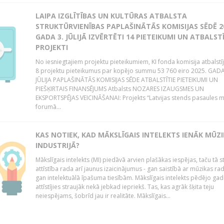
LAIPA IZGLĪTĪBAS UN KULTŪRAS ATBALSTA
STRUKTŪRVIENĪBAS PAPLAŠINĀTĀS KOMISIJAS SĒDĒ 2
GADA 3. JŪLIJĀ IZVĒRTĒTI 14 PIETEIKUMI UN ATBALSTĪ
PROJEKTI
No iesniegtajiem projektu pieteikumiem, KI fonda komisija atbalstī
8 projektu pieteikumus par kopējo summu 53 760 eiro 2025. GADA
JŪLIJA PAPLAŠINĀTĀS KOMISIJAS SĒDE ATBALSTĪTIE PIETEIKUMI UN
PIEŠĶIRTAIS FINANSĒJUMS Atbalsts NOZARES IZAUGSMES UN
EKSPORTSPĒJAS VEICINĀŠANAI: Projekts “Latvijas stends pasaules 
forumā...
KAS NOTIEK, KAD MĀKSLĪGAIS INTELEKTS IENĀK MŪZ
INDUSTRIJĀ?
Mākslīgais intelekts (MI) piedāvā arvien plašākas iespējas, taču tā s
attīstība rada arī jaunus izaicinājumus - gan saistībā ar mūzikas ra
gan intelektuālā īpašuma tiesībām. Mākslīgais intelekts pēdējo gadu
attīstījies straujāk nekā jebkad iepriekš. Tas, kas agrāk šķita teju
neiespējams, šobrīd jau ir realitāte. Mākslīgais...