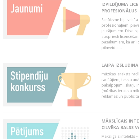
IZPILDĪJUMA LIC
PROFESIONĀĻUS
Sanāksme bija veltīt
profesionāļiem, pievē
jautājumiem. Diskusijās
apspriesti licencēša
pasākumiem, kā arī ide
pilnveidei....
LAIPA IZSLUDINA
mūzikas ieraksta radī
radītājiem, teksta un/v
pakalpojumi, skaņu i
(mūzikas ieraksta mi
reklāmas un publicitātes
MĀKSLĪGAIS INT
CILVĒKA BALSS 
Mākslīgais intelekts 