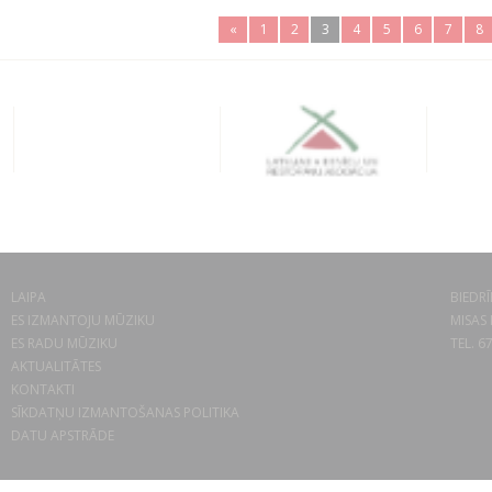
«
1
2
3
4
5
6
7
8
LAIPA
BIEDRĪ
ES IZMANTOJU MŪZIKU
MISAS 
ES RADU MŪZIKU
TEL. 6
AKTUALITĀTES
KONTAKTI
SĪKDATŅU IZMANTOŠANAS POLITIKA
DATU APSTRĀDE