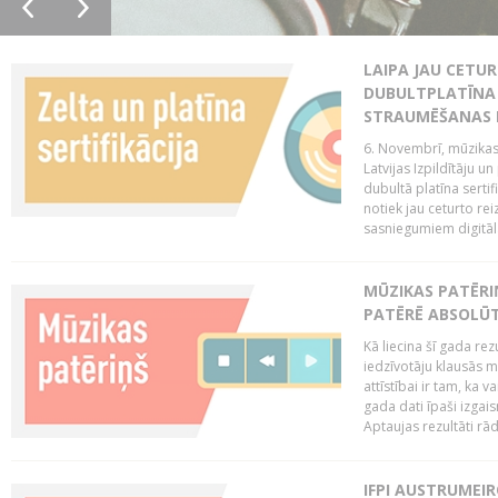
LAIPA JAU CETUR
DUBULTPLATĪNA 
STRAUMĒŠANAS
6. Novembrī, mūzikas
Latvijas Izpildītāju u
dubultā platīna serti
notiek jau ceturto reiz
sasniegumiem digitāla
MŪZIKAS PATĒRI
PATĒRĒ ABSOLŪT
Kā liecina šī gada rez
iedzīvotāju klausās 
attīstībai ir tam, ka 
gada dati īpaši izgai
Aptaujas rezultāti rād
IFPI AUSTRUMEI