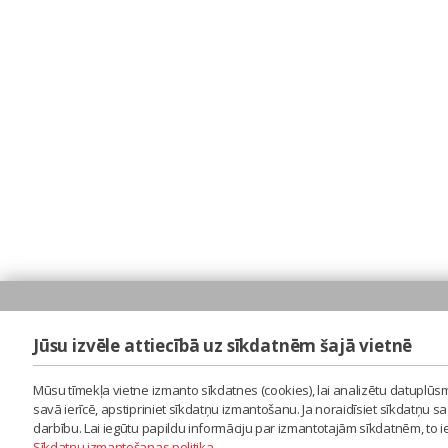
Jūsu izvēle attiecībā uz sīkdatnēm šajā vietnē
Mūsu tīmekļa vietne izmanto sīkdatnes (cookies), lai analizētu datuplūsm
savā ierīcē, apstipriniet sīkdatņu izmantošanu. Ja noraidīsiet sīkdatņu 
darbību. Lai iegūtu papildu informāciju par izmantotajām sīkdatnēm, to 
Sīkdatņu izmantošanas politika
.