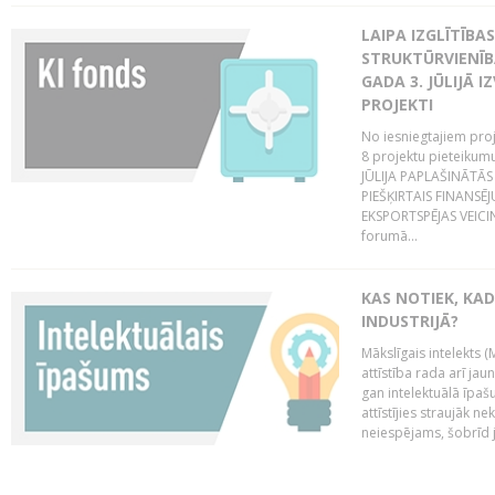
LAIPA IZGLĪTĪB
STRUKTŪRVIENĪBA
GADA 3. JŪLIJĀ I
PROJEKTI
No iesniegtajiem proj
8 projektu pieteikum
JŪLIJA PAPLAŠINĀTĀS
PIEŠĶIRTAIS FINANSĒ
EKSPORTSPĒJAS VEICIN
forumā...
KAS NOTIEK, KAD
INDUSTRIJĀ?
Mākslīgais intelekts (
attīstība rada arī jau
gan intelektuālā īpaš
attīstījies straujāk ne
neiespējams, šobrīd ja