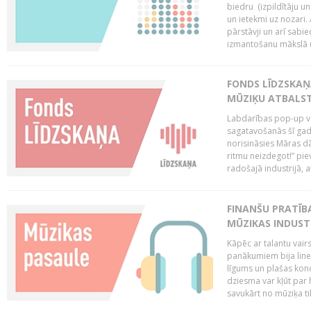
biedru (izpildītāju 
un ietekmi uz nozari. 
pārstāvji un arī sabi
izmantošanu mākslā un
FONDS LĪDZSKAŅ
MŪZIĶU ATBALST
Labdarības pop-up vei
sagatavošanās šī gad
norisināsies Māras dā
ritmu neizdegot!” pi
radošajā industrijā, 
FINANŠU PRATĪBA
MŪZIKAS INDUST
Kāpēc ar talantu vair
panākumiem bija lineā
līgums un plašas kon
dziesma var kļūt par 
savukārt no mūziķa tik