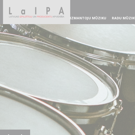
IZMANTOJU MŪZIKU
RADU MŪZIK