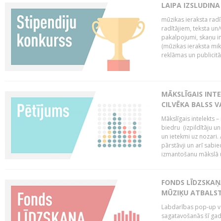
LAIPA IZSLUDINA
mūzikas ieraksta radī
radītājiem, teksta un/v
pakalpojumi, skaņu i
(mūzikas ieraksta mi
reklāmas un publicitātes
MĀKSLĪGAIS INT
CILVĒKA BALSS 
Mākslīgais intelekts 
biedru (izpildītāju 
un ietekmi uz nozari. 
pārstāvji un arī sabi
izmantošanu mākslā un
FONDS LĪDZSKAŅ
MŪZIĶU ATBALST
Labdarības pop-up vei
sagatavošanās šī gad