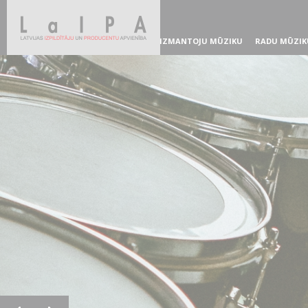
IZMANTOJU MŪZIKU
RADU MŪZIK