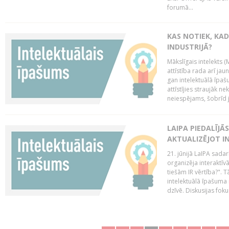
forumā...
KAS NOTIEK, KAD
INDUSTRIJĀ?
Mākslīgais intelekts (
attīstība rada arī jau
gan intelektuālā īpaš
attīstījies straujāk ne
neiespējams, šobrīd ja
LAIPA PIEDALĪJĀ
AKTUALIZĒJOT I
21. jūnijā LaIPA sada
organizēja interaktīv
tiešām IR vērtība?". T
intelektuālā īpašuma 
dzīvē. Diskusijas foku