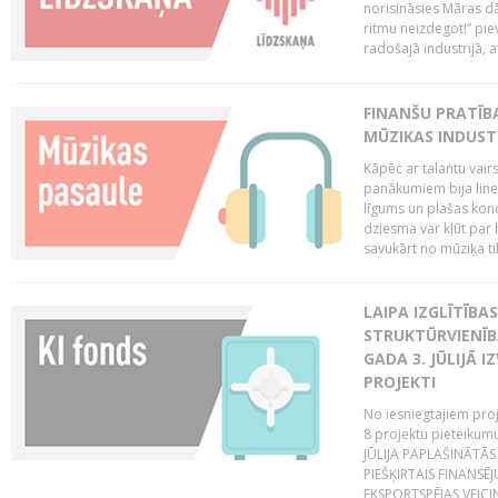
norisināsies Māras dā
ritmu neizdegot!” pi
radošajā industrijā, 
FINANŠU PRATĪBA
MŪZIKAS INDUST
Kāpēc ar talantu vair
panākumiem bija lineā
līgums un plašas kon
dziesma var kļūt par 
savukārt no mūziķa tik
LAIPA IZGLĪTĪB
STRUKTŪRVIENĪBA
GADA 3. JŪLIJĀ I
PROJEKTI
No iesniegtajiem proj
8 projektu pieteikum
JŪLIJA PAPLAŠINĀTĀS
PIEŠĶIRTAIS FINANSĒ
EKSPORTSPĒJAS VEICIN