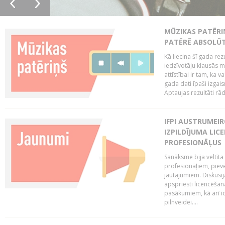
MŪZIKAS PATĒRI
PATĒRĒ ABSOLŪT
Kā liecina šī gada rez
iedzīvotāju klausās 
attīstībai ir tam, ka 
gada dati īpaši izgai
Aptaujas rezultāti rād
IFPI AUSTRUMEI
IZPILDĪJUMA LIC
PROFESIONĀĻUS
Sanāksme bija veltīt
profesionāļiem, pievē
jautājumiem. Diskusijās
apspriesti licencēša
pasākumiem, kā arī ide
pilnveidei....