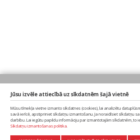
Jūsu izvēle attiecībā uz sīkdatnēm šajā vietnē
Mūsu tīmekļa vietne izmanto sīkdatnes (cookies), lai analizētu datuplūsm
savā ierīcē, apstipriniet sīkdatņu izmantošanu. Ja noraidīsiet sīkdatņu 
darbību. Lai iegūtu papildu informāciju par izmantotajām sīkdatnēm, to 
Sīkdatņu izmantošanas politika
.