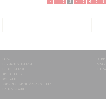
«
1
2
3
4
5
6
7
8
LAIPA
BIEDRĪ
ES IZMANTOJU MŪZIKU
MISAS 
ES RADU MŪZIKU
TEL. 6
AKTUALITĀTES
KONTAKTI
SĪKDATŅU IZMANTOŠANAS POLITIKA
DATU APSTRĀDE