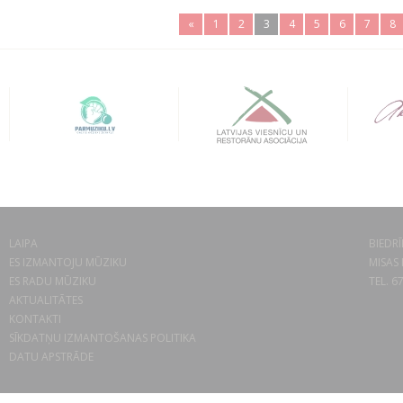
«
1
2
3
4
5
6
7
8
LAIPA
BIEDRĪ
ES IZMANTOJU MŪZIKU
MISAS 
ES RADU MŪZIKU
TEL. 6
AKTUALITĀTES
KONTAKTI
SĪKDATŅU IZMANTOŠANAS POLITIKA
DATU APSTRĀDE