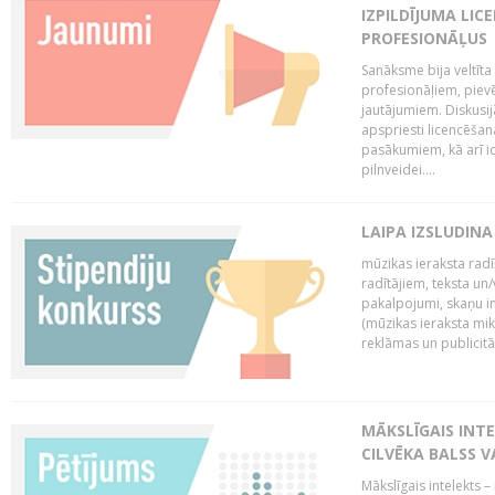
IZPILDĪJUMA LIC
PROFESIONĀĻUS
Sanāksme bija veltīt
profesionāļiem, pievē
jautājumiem. Diskusijās
apspriesti licencēša
pasākumiem, kā arī ide
pilnveidei....
LAIPA IZSLUDINA
mūzikas ieraksta radī
radītājiem, teksta un/v
pakalpojumi, skaņu i
(mūzikas ieraksta mi
reklāmas un publicitātes
MĀKSLĪGAIS INT
CILVĒKA BALSS 
Mākslīgais intelekts 