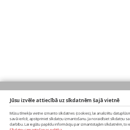
Jūsu izvēle attiecībā uz sīkdatnēm šajā vietnē
Mūsu tīmekļa vietne izmanto sīkdatnes (cookies), lai analizētu datuplūsm
savā ierīcē, apstipriniet sīkdatņu izmantošanu. Ja noraidīsiet sīkdatņu 
darbību. Lai iegūtu papildu informāciju par izmantotajām sīkdatnēm, to 
Sīkdatņu izmantošanas politika
.