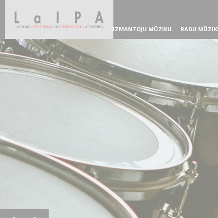
IZMANTOJU MŪZIKU
RADU MŪZIK