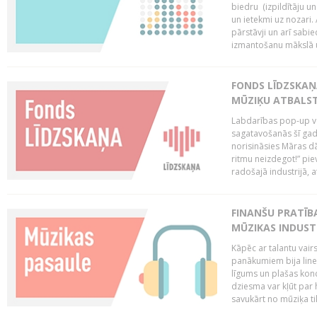
biedru (izpildītāju 
un ietekmi uz nozari. 
pārstāvji un arī sabi
izmantošanu mākslā un
FONDS LĪDZSKAŅ
MŪZIĶU ATBALST
Labdarības pop-up vei
sagatavošanās šī gad
norisināsies Māras dā
ritmu neizdegot!” pi
radošajā industrijā, 
FINANŠU PRATĪBA
MŪZIKAS INDUST
Kāpēc ar talantu vair
panākumiem bija lineā
līgums un plašas kon
dziesma var kļūt par 
savukārt no mūziķa tik