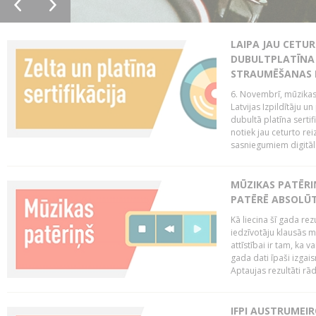
LAIPA JAU CETUR
DUBULTPLATĪNA 
STRAUMĒŠANAS
6. Novembrī, mūzikas
Latvijas Izpildītāju u
dubultā platīna serti
notiek jau ceturto reiz
sasniegumiem digitāla
MŪZIKAS PATĒRI
PATĒRĒ ABSOLŪT
Kā liecina šī gada rez
iedzīvotāju klausās 
attīstībai ir tam, ka 
gada dati īpaši izgai
Aptaujas rezultāti rād
IFPI AUSTRUMEI