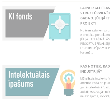
LAIPA IZGLĪTĪB
STRUKTŪRVIENĪBA
GADA 3. JŪLIJĀ I
PROJEKTI
No iesniegtajiem proj
8 projektu pieteikum
JŪLIJA PAPLAŠINĀTĀS
PIEŠĶIRTAIS FINANSĒ
EKSPORTSPĒJAS VEICIN
forumā...
KAS NOTIEK, KAD
INDUSTRIJĀ?
Mākslīgais intelekts (
attīstība rada arī jau
gan intelektuālā īpaš
attīstījies straujāk ne
neiespējams, šobrīd ja