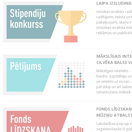
LAIPA IZSLUDINA
mūzikas ieraksta radī
radītājiem, teksta un/v
pakalpojumi, skaņu i
(mūzikas ieraksta mi
reklāmas un publicitātes
MĀKSLĪGAIS INT
CILVĒKA BALSS 
Mākslīgais intelekts 
biedru (izpildītāju 
un ietekmi uz nozari. 
pārstāvji un arī sabi
izmantošanu mākslā un
FONDS LĪDZSKAŅ
MŪZIĶU ATBALST
Labdarības pop-up vei
sagatavošanās šī gad