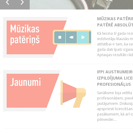
MŪZIKAS PATĒRI
PATĒRĒ ABSOLŪT
Kā liecina šī gada rez
iedzīvotāju klausās 
attīstībai ir tam, ka 
gada dati īpaši izgai
Aptaujas rezultāti rād
IFPI AUSTRUMEI
IZPILDĪJUMA LIC
PROFESIONĀĻUS
Sanāksme bija veltīt
profesionāļiem, pievē
jautājumiem. Diskusijās
apspriesti licencēša
pasākumiem, kā arī ide
pilnveidei....