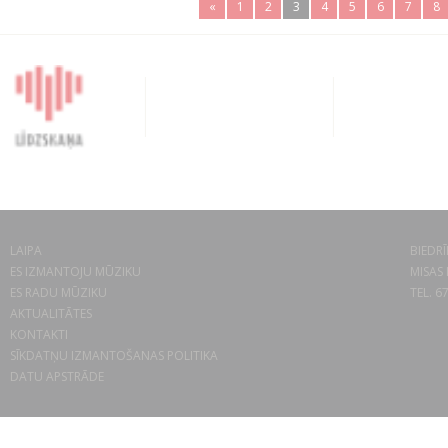
«
1
2
3
4
5
6
7
8
LAIPA
BIEDRĪ
ES IZMANTOJU MŪZIKU
MISAS 
ES RADU MŪZIKU
TEL. 6
AKTUALITĀTES
KONTAKTI
SĪKDATŅU IZMANTOŠANAS POLITIKA
DATU APSTRĀDE