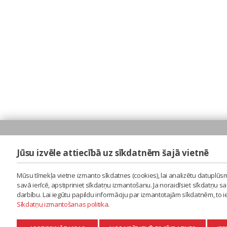
Jūsu izvēle attiecībā uz sīkdatnēm šajā vietnē
Mūsu tīmekļa vietne izmanto sīkdatnes (cookies), lai analizētu datuplūsm
savā ierīcē, apstipriniet sīkdatņu izmantošanu. Ja noraidīsiet sīkdatņu 
darbību. Lai iegūtu papildu informāciju par izmantotajām sīkdatnēm, to 
Sīkdatņu izmantošanas politika
.