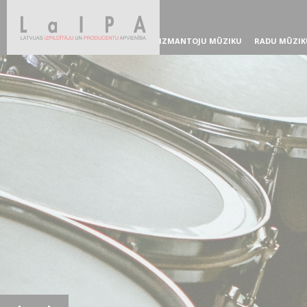
IZMANTOJU MŪZIKU
RADU MŪZIK