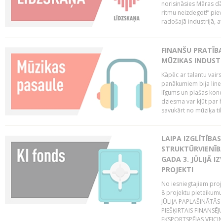
norisināsies Māras dā
ritmu neizdegot!” pi
radošajā industrijā, 
FINANŠU PRATĪBA
MŪZIKAS INDUST
Kāpēc ar talantu vair
panākumiem bija lineā
līgums un plašas kon
dziesma var kļūt par 
savukārt no mūziķa tik
LAIPA IZGLĪTĪB
STRUKTŪRVIENĪBA
GADA 3. JŪLIJĀ I
PROJEKTI
No iesniegtajiem proj
8 projektu pieteikum
JŪLIJA PAPLAŠINĀTĀS
PIEŠĶIRTAIS FINANSĒ
EKSPORTSPĒJAS VEICIN