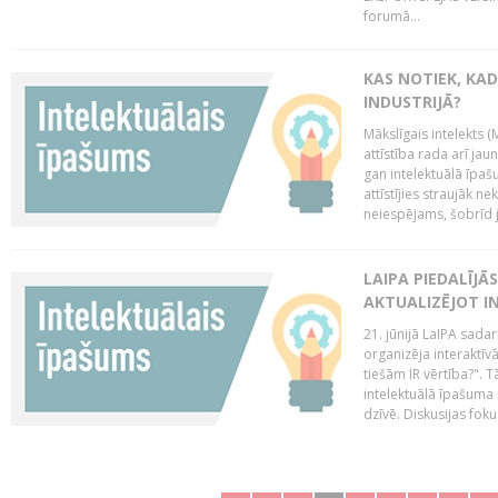
forumā...
KAS NOTIEK, KAD
INDUSTRIJĀ?
Mākslīgais intelekts (
attīstība rada arī jau
gan intelektuālā īpaš
attīstījies straujāk ne
neiespējams, šobrīd ja
LAIPA PIEDALĪJĀ
AKTUALIZĒJOT I
21. jūnijā LaIPA sada
organizēja interaktīv
tiešām IR vērtība?". T
intelektuālā īpašuma 
dzīvē. Diskusijas foku