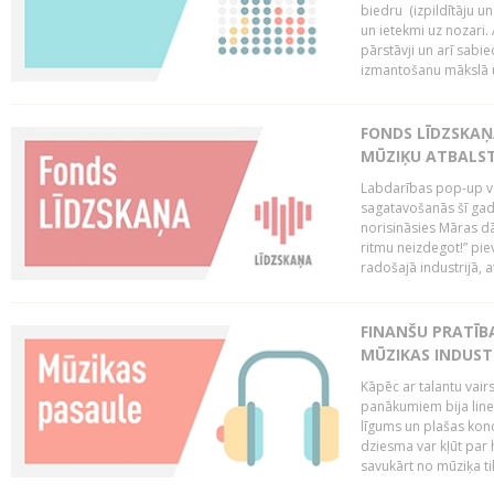
biedru (izpildītāju 
un ietekmi uz nozari. 
pārstāvji un arī sabi
izmantošanu mākslā un
FONDS LĪDZSKAŅ
MŪZIĶU ATBALST
Labdarības pop-up vei
sagatavošanās šī gad
norisināsies Māras dā
ritmu neizdegot!” pi
radošajā industrijā, 
FINANŠU PRATĪBA
MŪZIKAS INDUST
Kāpēc ar talantu vair
panākumiem bija lineā
līgums un plašas kon
dziesma var kļūt par 
savukārt no mūziķa tik