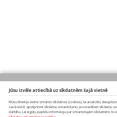
Jūsu izvēle attiecībā uz sīkdatnēm šajā vietnē
Mūsu tīmekļa vietne izmanto sīkdatnes (cookies), lai analizētu datuplūsm
savā ierīcē, apstipriniet sīkdatņu izmantošanu. Ja noraidīsiet sīkdatņu 
darbību. Lai iegūtu papildu informāciju par izmantotajām sīkdatnēm, to 
Sīkdatņu izmantošanas politika
.