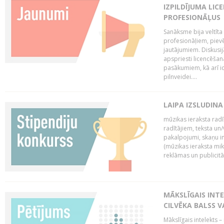
IZPILDĪJUMA LIC
PROFESIONĀĻUS
Sanāksme bija veltīt
profesionāļiem, pievē
jautājumiem. Diskusijās
apspriesti licencēša
pasākumiem, kā arī ide
pilnveidei....
LAIPA IZSLUDINA
mūzikas ieraksta radī
radītājiem, teksta un/v
pakalpojumi, skaņu i
(mūzikas ieraksta mi
reklāmas un publicitātes
MĀKSLĪGAIS INT
CILVĒKA BALSS 
Mākslīgais intelekts 