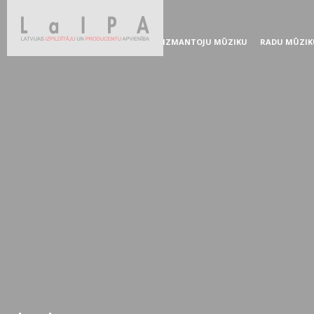
IZMANTOJU MŪZIKU
RADU MŪZIK