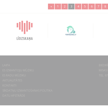
«
1
2
3
4
5
6
7
8
LAIPA
BIEDRĪ
ES IZMANTOJU MŪZIKU
MISAS 
ES RADU MŪZIKU
TEL. 6
AKTUALITĀTES
KONTAKTI
SĪKDATŅU IZMANTOŠANAS POLITIKA
DATU APSTRĀDE