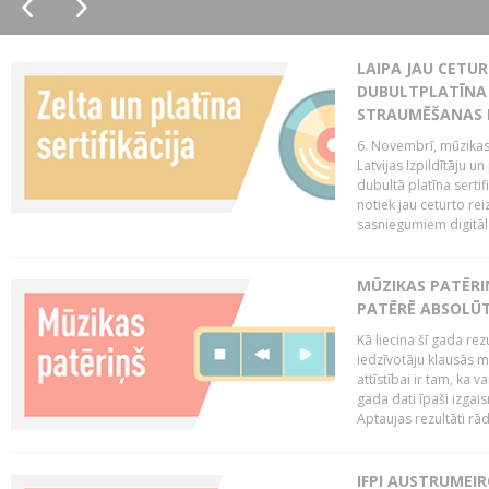
LAIPA JAU CETUR
DUBULTPLATĪNA 
STRAUMĒŠANAS
6. Novembrī, mūzikas
Latvijas Izpildītāju u
dubultā platīna serti
notiek jau ceturto reiz
sasniegumiem digitāla
MŪZIKAS PATĒRI
PATĒRĒ ABSOLŪT
Kā liecina šī gada rez
iedzīvotāju klausās 
attīstībai ir tam, ka 
gada dati īpaši izgai
Aptaujas rezultāti rād
IFPI AUSTRUMEI