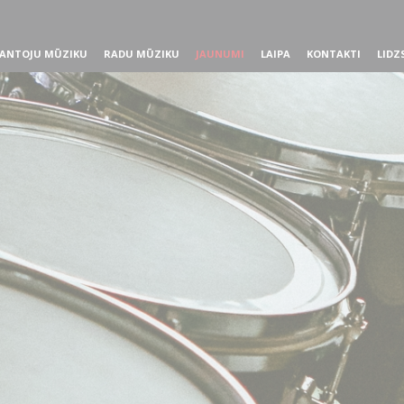
ANTOJU MŪZIKU
RADU MŪZIKU
JAUNUMI
LAIPA
KONTAKTI
LIDZ