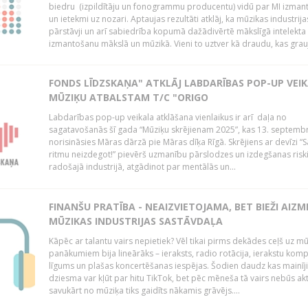
biedru (izpildītāju un fonogrammu producentu) vidū par MI izman
un ietekmi uz nozari. Aptaujas rezultāti atklāj, ka mūzikas industrija
pārstāvji un arī sabiedrība kopumā dažādivērtē mākslīgā intelekta 
izmantošanu mākslā un mūzikā. Vieni to uztver kā draudu, kas grauj
FONDS LĪDZSKAŅA" ATKLĀJ LABDARĪBAS POP-UP VEI
MŪZIĶU ATBALSTAM T/C "ORIGO
Labdarības pop-up veikala atklāšana vienlaikus ir arī daļa no
sagatavošanās šī gada “Mūziķu skrējienam 2025”, kas 13. septembr
norisināsies Māras dārzā pie Māras dīķa Rīgā. Skrējiens ar devīzi “
ritmu neizdegot!” pievērš uzmanību pārslodzes un izdegšanas ris
radošajā industrijā, atgādinot par mentālās un...
FINANŠU PRATĪBA - NEAIZVIETOJAMA, BET BIEŽI AIZM
MŪZIKAS INDUSTRIJAS SASTĀVDAĻA
Kāpēc ar talantu vairs nepietiek? Vēl tikai pirms dekādes ceļš uz m
panākumiem bija lineārāks – ieraksts, radio rotācija, ierakstu komp
līgums un plašas koncertēšanas iespējas. Šodien daudz kas mainīji
dziesma var kļūt par hitu TikTok, bet pēc mēneša tā vairs nebūs akt
savukārt no mūziķa tiks gaidīts nākamis grāvējs....