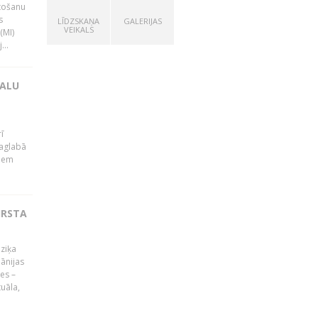
tošanu
s
LĪDZSKAŅA
GALERIJAS
VEIKALS
(MI)
...
KALU
ī
Saglabā
kiem
IRSTA
ūziķa
ānijas
es –
uāla,