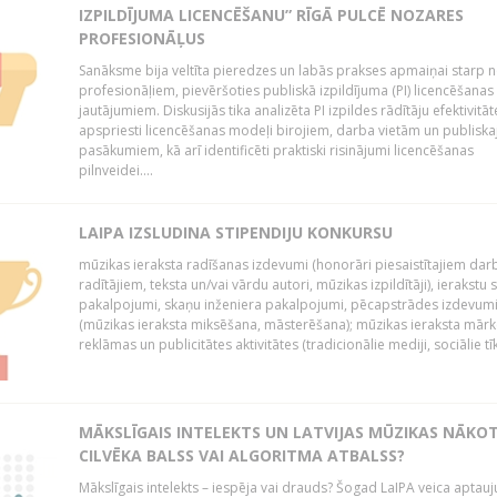
IZPILDĪJUMA LICENCĒŠANU” RĪGĀ PULCĒ NOZARES
PROFESIONĀĻUS
Sanāksme bija veltīta pieredzes un labās prakses apmaiņai starp 
profesionāļiem, pievēršoties publiskā izpildījuma (PI) licencēšanas
jautājumiem. Diskusijās tika analizēta PI izpildes rādītāju efektivitāt
apspriesti licencēšanas modeļi birojiem, darba vietām un publiska
pasākumiem, kā arī identificēti praktiski risinājumi licencēšanas
pilnveidei....
LAIPA IZSLUDINA STIPENDIJU KONKURSU
mūzikas ieraksta radīšanas izdevumi (honorāri piesaistītajiem dar
radītājiem, teksta un/vai vārdu autori, mūzikas izpildītāji), ierakstu 
pakalpojumi, skaņu inženiera pakalpojumi, pēcapstrādes izdevum
(mūzikas ieraksta miksēšana, māsterēšana); mūzikas ieraksta mārk
reklāmas un publicitātes aktivitātes (tradicionālie mediji, sociālie tīkli 
MĀKSLĪGAIS INTELEKTS UN LATVIJAS MŪZIKAS NĀKO
CILVĒKA BALSS VAI ALGORITMA ATBALSS?
Mākslīgais intelekts – iespēja vai drauds? Šogad LaIPA veica aptauj