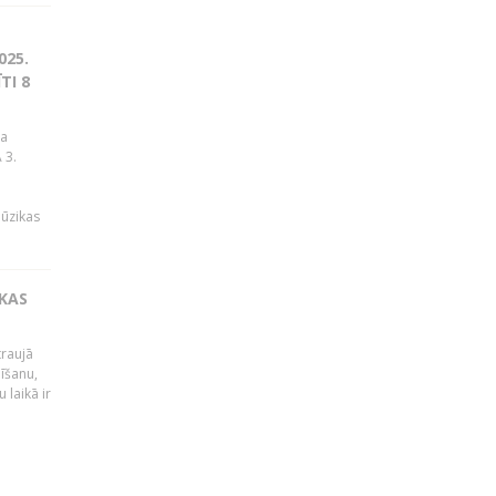
025.
TI 8
ja
 3.
mūzikas
IKAS
traujā
dīšanu,
 laikā ir