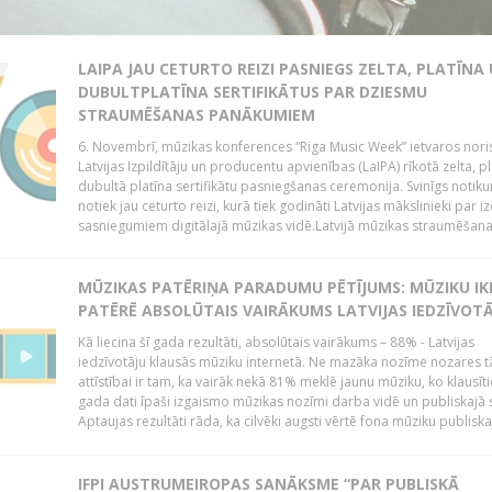
LAIPA JAU CETURTO REIZI PASNIEGS ZELTA, PLATĪNA
DUBULTPLATĪNA SERTIFIKĀTUS PAR DZIESMU
STRAUMĒŠANAS PANĀKUMIEM
6. Novembrī, mūzikas konferences “Riga Music Week” ietvaros nori
Latvijas Izpildītāju un producentu apvienības (LaIPA) rīkotā zelta, p
dubultā platīna sertifikātu pasniegšanas ceremonija. Svinīgs notik
notiek jau ceturto reizi, kurā tiek godināti Latvijas mākslinieki par iz
sasniegumiem digitālajā mūzikas vidē.Latvijā mūzikas straumēšana.
MŪZIKAS PATĒRIŅA PARADUMU PĒTĪJUMS: MŪZIKU IK
PATĒRĒ ABSOLŪTAIS VAIRĀKUMS LATVIJAS IEDZĪVOT
Kā liecina šī gada rezultāti, absolūtais vairākums – 88% - Latvijas
iedzīvotāju klausās mūziku internetā. Ne mazāka nozīme nozares t
attīstībai ir tam, ka vairāk nekā 81% meklē jaunu mūziku, ko klausītie
gada dati īpaši izgaismo mūzikas nozīmi darba vidē un publiskajā 
Aptaujas rezultāti rāda, ka cilvēki augsti vērtē fona mūziku publiskaj
IFPI AUSTRUMEIROPAS SANĀKSME “PAR PUBLISKĀ