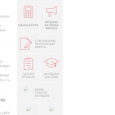
nozares
MŪZIKAS
KALKULATORS
PATĒRIŅA
e,
INDEKSS
jiem
FONOGRAMMU
REĢISTRĀCIJAS
ANKETA
ba
studijas
i
SATURA
JAUTĀJUMS
etinga,
ATSKAITE
JURISTAM
u.c.),...
BIEŽĀK
UZDOTIE
JAUTĀJUMI
TNE:
u LaIPA