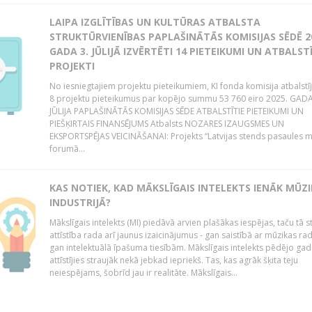
LAIPA IZGLĪTĪBAS UN KULTŪRAS ATBALSTA
STRUKTŪRVIENĪBAS PAPLAŠINĀTĀS KOMISIJAS SĒDĒ 2
GADA 3. JŪLIJĀ IZVĒRTĒTI 14 PIETEIKUMI UN ATBALSTĪ
PROJEKTI
No iesniegtajiem projektu pieteikumiem, KI fonda komisija atbalstī
8 projektu pieteikumus par kopējo summu 53 760 eiro 2025. GADA
JŪLIJA PAPLAŠINĀTĀS KOMISIJAS SĒDE ATBALSTĪTIE PIETEIKUMI UN
PIEŠĶIRTAIS FINANSĒJUMS Atbalsts NOZARES IZAUGSMES UN
EKSPORTSPĒJAS VEICINĀŠANAI: Projekts “Latvijas stends pasaules 
forumā...
KAS NOTIEK, KAD MĀKSLĪGAIS INTELEKTS IENĀK MŪZ
INDUSTRIJĀ?
Mākslīgais intelekts (MI) piedāvā arvien plašākas iespējas, taču tā s
attīstība rada arī jaunus izaicinājumus - gan saistībā ar mūzikas ra
gan intelektuālā īpašuma tiesībām. Mākslīgais intelekts pēdējo gadu
attīstījies straujāk nekā jebkad iepriekš. Tas, kas agrāk šķita teju
neiespējams, šobrīd jau ir realitāte. Mākslīgais...