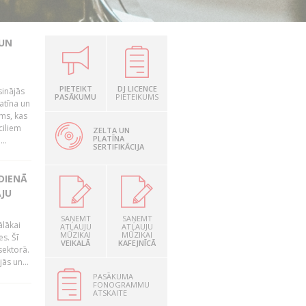
 UN
PIETEIKT
DJ LICENCE
sinājās
PASĀKUMU
PIETEIKUMS
latīna un
ums, kas
ciliem
ZELTA UN
PLATĪNA
..
SERTIFIKĀCIJA
DIENĀ
ĀJU
SAŅEMT
SAŅEMT
ālākai
ATĻAUJU
ATĻAUJU
MŪZIKAI
MŪZIKAI
s. Šī
VEIKALĀ
KAFEJNĪCĀ
sektorā.
ās un...
PASĀKUMA
FONOGRAMMU
ATSKAITE