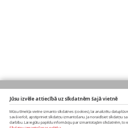
Jūsu izvēle attiecībā uz sīkdatnēm šajā vietnē
Mūsu tīmekļa vietne izmanto sīkdatnes (cookies), lai analizētu datuplūsm
savā ierīcē, apstipriniet sīkdatņu izmantošanu. Ja noraidīsiet sīkdatņu 
darbību. Lai iegūtu papildu informāciju par izmantotajām sīkdatnēm, to 
Sīkdatņu izmantošanas politika
.