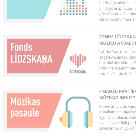
biedru (izpildītāju 
un ietekmi uz nozari. 
pārstāvji un arī sabi
izmantošanu mākslā un
FONDS LĪDZSKAŅ
MŪZIĶU ATBALST
Labdarības pop-up vei
sagatavošanās šī gad
norisināsies Māras dā
ritmu neizdegot!” pi
radošajā industrijā, 
FINANŠU PRATĪBA
MŪZIKAS INDUST
Kāpēc ar talantu vair
panākumiem bija lineā
līgums un plašas kon
dziesma var kļūt par 
savukārt no mūziķa tik