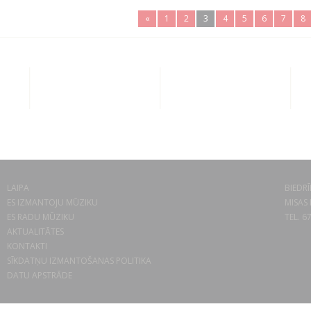
«
1
2
3
4
5
6
7
8
LAIPA
BIEDRĪ
ES IZMANTOJU MŪZIKU
MISAS 
ES RADU MŪZIKU
TEL. 6
AKTUALITĀTES
KONTAKTI
SĪKDATŅU IZMANTOŠANAS POLITIKA
DATU APSTRĀDE