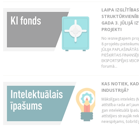
LAIPA IZGLĪTĪB
STRUKTŪRVIENĪBA
GADA 3. JŪLIJĀ I
PROJEKTI
No iesniegtajiem proj
8 projektu pieteikum
JŪLIJA PAPLAŠINĀTĀS
PIEŠĶIRTAIS FINANSĒ
EKSPORTSPĒJAS VEICIN
forumā...
KAS NOTIEK, KAD
INDUSTRIJĀ?
Mākslīgais intelekts (
attīstība rada arī jau
gan intelektuālā īpaš
attīstījies straujāk ne
neiespējams, šobrīd ja