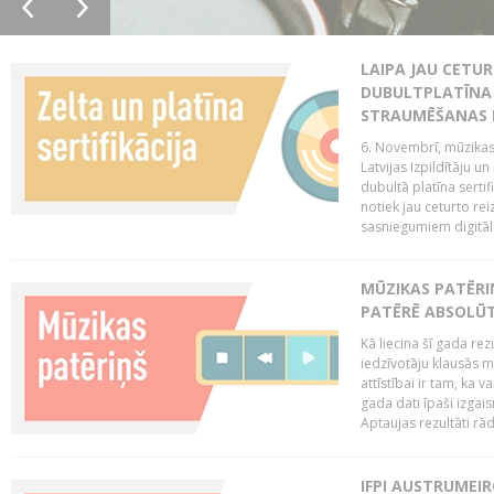
LAIPA JAU CETUR
DUBULTPLATĪNA 
STRAUMĒŠANAS
6. Novembrī, mūzikas
Latvijas Izpildītāju u
dubultā platīna serti
notiek jau ceturto reiz
sasniegumiem digitāla
MŪZIKAS PATĒRI
PATĒRĒ ABSOLŪT
Kā liecina šī gada rez
iedzīvotāju klausās 
attīstībai ir tam, ka 
gada dati īpaši izgai
Aptaujas rezultāti rād
IFPI AUSTRUMEI