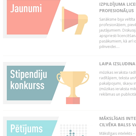
IZPILDĪJUMA LIC
PROFESIONĀĻUS
Sanāksme bija veltīt
profesionāļiem, pievē
jautājumiem. Diskusijās
apspriesti licencēša
pasākumiem, kā arī ide
pilnveidei....
LAIPA IZSLUDINA
mūzikas ieraksta radī
radītājiem, teksta un/v
pakalpojumi, skaņu i
(mūzikas ieraksta mi
reklāmas un publicitātes
MĀKSLĪGAIS INT
CILVĒKA BALSS 
Mākslīgais intelekts 