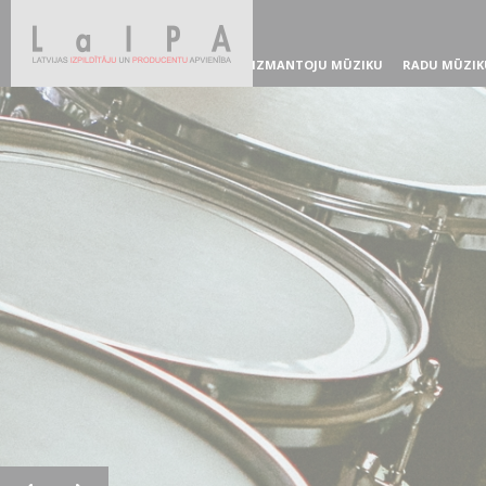
IZMANTOJU MŪZIKU
RADU MŪZIK