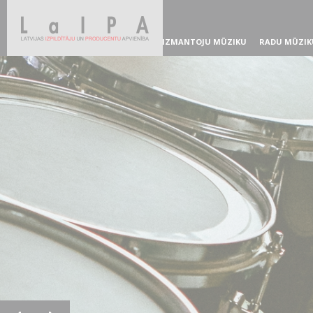
IZMANTOJU MŪZIKU
RADU MŪZIK