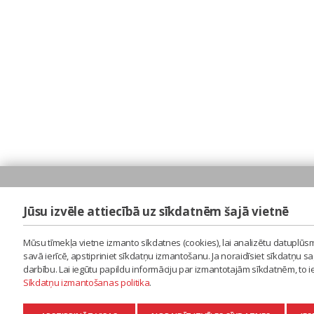
Jūsu izvēle attiecībā uz sīkdatnēm šajā vietnē
Mūsu tīmekļa vietne izmanto sīkdatnes (cookies), lai analizētu datuplūsm
savā ierīcē, apstipriniet sīkdatņu izmantošanu. Ja noraidīsiet sīkdatņu 
darbību. Lai iegūtu papildu informāciju par izmantotajām sīkdatnēm, to 
Sīkdatņu izmantošanas politika
.