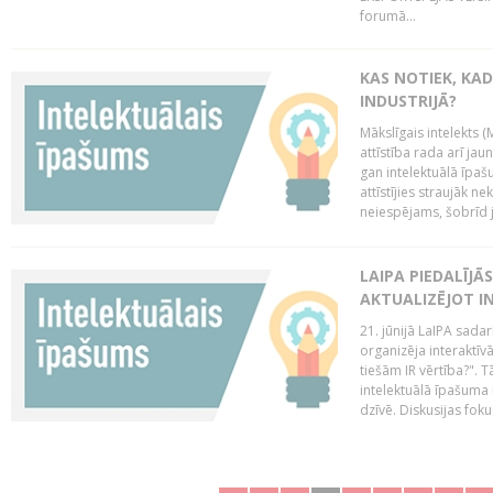
forumā...
KAS NOTIEK, KAD
INDUSTRIJĀ?
Mākslīgais intelekts (
attīstība rada arī jau
gan intelektuālā īpaš
attīstījies straujāk ne
neiespējams, šobrīd ja
LAIPA PIEDALĪJĀ
AKTUALIZĒJOT I
21. jūnijā LaIPA sada
organizēja interaktīv
tiešām IR vērtība?". T
intelektuālā īpašuma 
dzīvē. Diskusijas foku