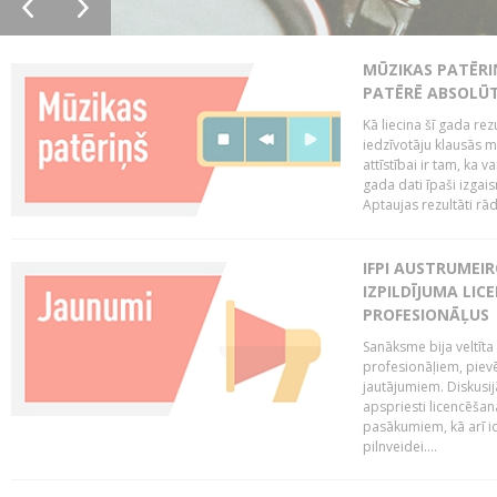
MŪZIKAS PATĒRI
PATĒRĒ ABSOLŪT
Kā liecina šī gada rez
iedzīvotāju klausās 
attīstībai ir tam, ka 
gada dati īpaši izgai
Aptaujas rezultāti rād
IFPI AUSTRUMEI
IZPILDĪJUMA LIC
PROFESIONĀĻUS
Sanāksme bija veltīt
profesionāļiem, pievē
jautājumiem. Diskusijās
apspriesti licencēša
pasākumiem, kā arī ide
pilnveidei....