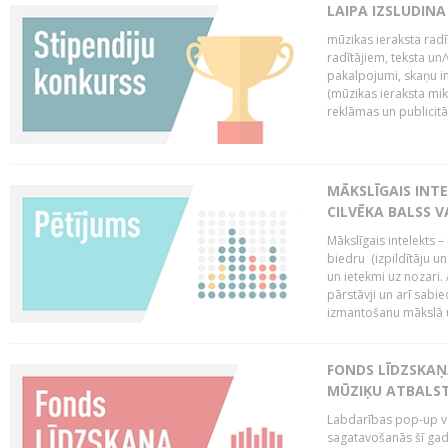
LAIPA IZSLUDINA
mūzikas ieraksta radī
radītājiem, teksta un/v
pakalpojumi, skaņu i
(mūzikas ieraksta mi
reklāmas un publicitātes
MĀKSLĪGAIS INT
CILVĒKA BALSS 
Mākslīgais intelekts 
biedru (izpildītāju 
un ietekmi uz nozari. 
pārstāvji un arī sabi
izmantošanu mākslā un
FONDS LĪDZSKAŅ
MŪZIĶU ATBALST
Labdarības pop-up vei
sagatavošanās šī gad