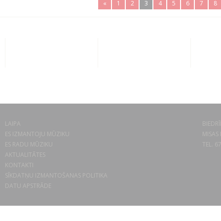
«
1
2
3
4
5
6
7
8
LAIPA
BIEDRĪ
ES IZMANTOJU MŪZIKU
MISAS 
ES RADU MŪZIKU
TEL. 6
AKTUALITĀTES
KONTAKTI
SĪKDATŅU IZMANTOŠANAS POLITIKA
DATU APSTRĀDE