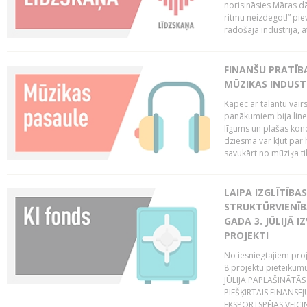
norisināsies Māras dā
ritmu neizdegot!” pi
radošajā industrijā, 
FINANŠU PRATĪBA
MŪZIKAS INDUST
Kāpēc ar talantu vair
panākumiem bija lineā
līgums un plašas kon
dziesma var kļūt par 
savukārt no mūziķa tik
LAIPA IZGLĪTĪB
STRUKTŪRVIENĪBA
GADA 3. JŪLIJĀ I
PROJEKTI
No iesniegtajiem proj
8 projektu pieteikum
JŪLIJA PAPLAŠINĀTĀS
PIEŠĶIRTAIS FINANSĒ
EKSPORTSPĒJAS VEICIN