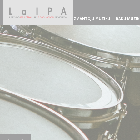
IZMANTOJU MŪZIKU
RADU MŪZIK