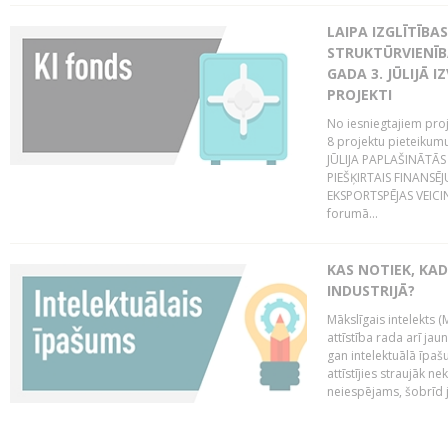
LAIPA IZGLĪTĪB
STRUKTŪRVIENĪBA
GADA 3. JŪLIJĀ I
PROJEKTI
No iesniegtajiem proj
8 projektu pieteikum
JŪLIJA PAPLAŠINĀTĀS
PIEŠĶIRTAIS FINANSĒ
EKSPORTSPĒJAS VEICIN
forumā...
KAS NOTIEK, KAD
INDUSTRIJĀ?
Mākslīgais intelekts (
attīstība rada arī jau
gan intelektuālā īpaš
attīstījies straujāk ne
neiespējams, šobrīd ja