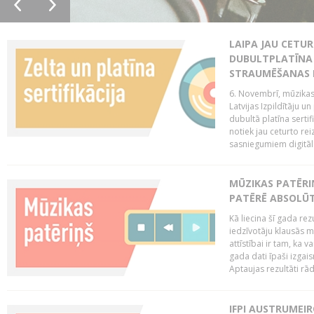
LAIPA JAU CETUR
DUBULTPLATĪNA 
STRAUMĒŠANAS
6. Novembrī, mūzikas
Latvijas Izpildītāju u
dubultā platīna serti
notiek jau ceturto reiz
sasniegumiem digitāla
MŪZIKAS PATĒRI
PATĒRĒ ABSOLŪT
Kā liecina šī gada rez
iedzīvotāju klausās 
attīstībai ir tam, ka 
gada dati īpaši izgai
Aptaujas rezultāti rād
IFPI AUSTRUMEI