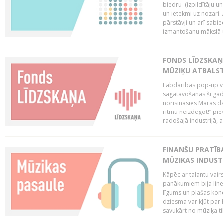
biedru (izpildītāju 
un ietekmi uz nozari. 
pārstāvji un arī sabi
izmantošanu mākslā un
FONDS LĪDZSKAŅ
MŪZIĶU ATBALST
Labdarības pop-up vei
sagatavošanās šī gad
norisināsies Māras dā
ritmu neizdegot!” pi
radošajā industrijā, 
FINANŠU PRATĪBA
MŪZIKAS INDUST
Kāpēc ar talantu vair
panākumiem bija lineā
līgums un plašas kon
dziesma var kļūt par 
savukārt no mūziķa tik