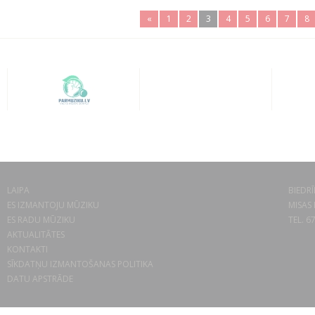
«
1
2
3
4
5
6
7
8
LAIPA
BIEDRĪ
ES IZMANTOJU MŪZIKU
MISAS 
ES RADU MŪZIKU
TEL. 6
AKTUALITĀTES
KONTAKTI
SĪKDATŅU IZMANTOŠANAS POLITIKA
DATU APSTRĀDE