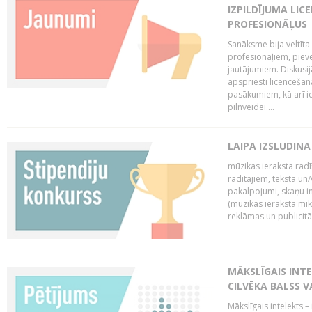
IZPILDĪJUMA LIC
PROFESIONĀĻUS
Sanāksme bija veltīt
profesionāļiem, pievē
jautājumiem. Diskusijās
apspriesti licencēša
pasākumiem, kā arī ide
pilnveidei....
LAIPA IZSLUDINA
mūzikas ieraksta radī
radītājiem, teksta un/v
pakalpojumi, skaņu i
(mūzikas ieraksta mi
reklāmas un publicitātes
MĀKSLĪGAIS INT
CILVĒKA BALSS 
Mākslīgais intelekts 