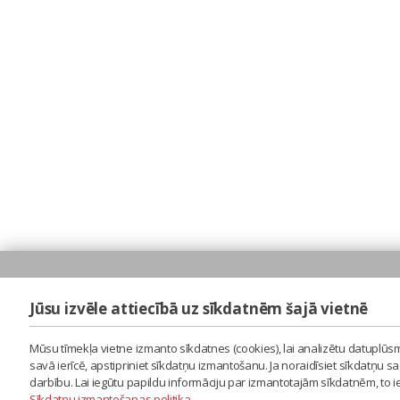
Jūsu izvēle attiecībā uz sīkdatnēm šajā vietnē
Mūsu tīmekļa vietne izmanto sīkdatnes (cookies), lai analizētu datuplūsm
savā ierīcē, apstipriniet sīkdatņu izmantošanu. Ja noraidīsiet sīkdatņu 
darbību. Lai iegūtu papildu informāciju par izmantotajām sīkdatnēm, to 
Sīkdatņu izmantošanas politika
.