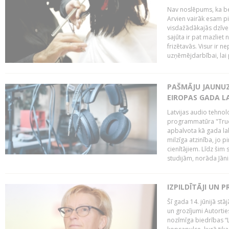
Nav noslēpums, ka b
Arvien vairāk esam p
visdažādākajās dzīves
sajūta ir pat mazliet 
frizētavās. Visur ir n
uzņēmējdarbībai, lai p
PAŠMĀJU JAUNU
EIROPAS GADA L
Latvijas audio tehno
programmatūra "True-
apbalvota kā gada la
milzīga atzinība, jo 
cienītājiem. Līdz šim
studijām, norāda Jān
IZPILDĪTĀJI UN 
Šī gada 14. jūnijā st
un grozījumi Autortie
nozīmīga biedrības “L