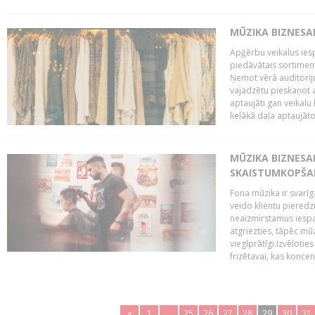
MŪZIKA BIZNESA
Apģērbu veikalus ies
piedāvātais sortiment
Ņemot vērā auditoriju
vajadzētu pieskaņot a
aptaujāti gan veikalu 
lielākā daļa aptaujāto 
MŪZIKA BIZNESA
SKAISTUMKOPŠA
Fona mūzika ir svarīg
veido klientu pieredz
neaizmirstamus iespai
atgriezties, tāpēc mū
vieglprātīgi.Izvēlot
frizētavai, kas koncent
«
1
..
25
26
27
28
29
30
31