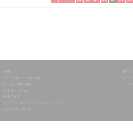
LAIPA
BIEDRĪ
ES IZMANTOJU MŪZIKU
MISAS 
ES RADU MŪZIKU
TEL. 6
AKTUALITĀTES
KONTAKTI
SĪKDATŅU IZMANTOŠANAS POLITIKA
DATU APSTRĀDE