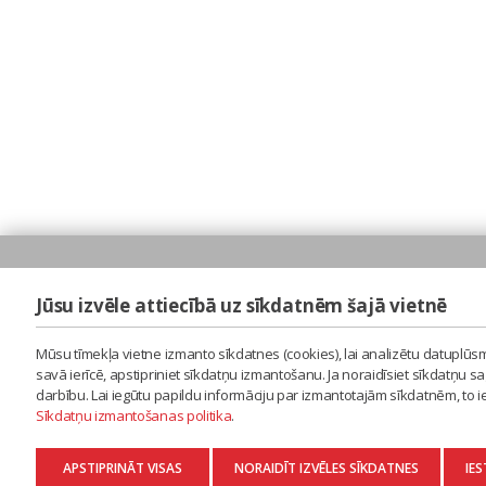
Jūsu izvēle attiecībā uz sīkdatnēm šajā vietnē
Mūsu tīmekļa vietne izmanto sīkdatnes (cookies), lai analizētu datuplūsm
savā ierīcē, apstipriniet sīkdatņu izmantošanu. Ja noraidīsiet sīkdatņu 
darbību. Lai iegūtu papildu informāciju par izmantotajām sīkdatnēm, to 
Sīkdatņu izmantošanas politika
.
APSTIPRINĀT VISAS
NORAIDĪT IZVĒLES SĪKDATNES
IES