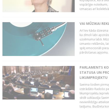
kopsapulce, kurā tika
vispārīgie noteikumi,
izmaiņas arī kolektīvā.
VAI MŪZIKAI REK
Arī tev kāda dziesma
ka zīmoli labi apzin
uzņēmuma labā. Mūzika
izmanto reklāmās, lai
spēj emocionāli piesa
pārdošanas apjomu. Pē
PARLAMENTS KO
STATUSA UN PRO
LIKUMPROJEKTU
Saeima šodien pirmajā
izstrādāto Radošo pe
likumprojektu.Iepriek
sēdē uzklausīja Saeim
nevienlīdzīgu attieks
lasījumu. Budžeta komi