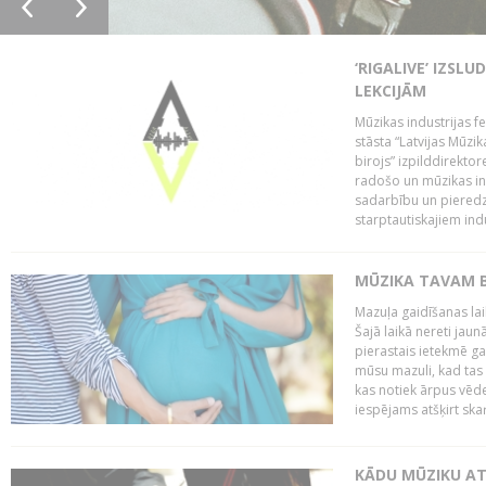
‘RIGALIVE’ IZSL
LEKCIJĀM
Mūzikas industrijas fe
stāsta “Latvijas Mūzik
birojs” izpilddirekto
radošo un mūzikas ind
sadarbību un pieredz
starptautiskajiem indu
MŪZIKA TAVAM B
Mazuļa gaidīšanas laik
Šajā laikā nereti jau
pierastais ietekmē g
mūsu mazuli, kad tas v
kas notiek ārpus vēder
iespējams atšķirt skaņ
KĀDU MŪZIKU AT