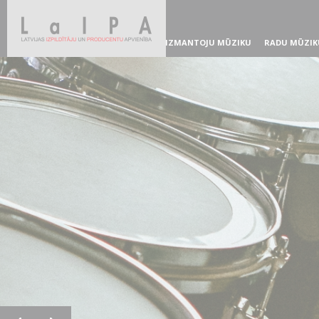
IZMANTOJU MŪZIKU
RADU MŪZIK