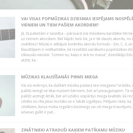
VAI VISAS POPMŪZIKAS DZIESMAS IESPĒJAMS NOSPĒL
VIENIEM UN TIEM PAŠIEM AKORDIEM?
Jā, tā patiešām ir taisnība – pārsvarā visi mūsdienu karstākie hiti tie
uz četriem akordiem. Bet kāpēc tieši šie, ja ir tik daudz akordu, no
izvēlēties? Mūziķi ir atklājuši konkrētu akordu formulu – Em, C, G un
klausītājiem ir vistīkamākie, kā rezultātā vairākums popmūzikas d
izklausās vienādi. “Uzmini nu, kaķis ir ārā no maisa”, dziedātājs Eds
atzīst, ka...
MŪZIKAS KLAUSĪŠANĀS PIRMS MIEGA
Vai esi ievērojis, ka dažkārt mūzika padara tevi miegainu? Izrādās,
palīdz iemigt ne tikai maziem bērniem, bet arī pieaugušajiem. Tā n
palīdz aizmigt ātrāk, bet arī uzlabo vispārējo miega kvalitāti, kā rez
cilvēks no rīta jūtas možāks un ir labāk izgulējies. Pētījumi rāda, ka
cilvēkiem, kurus moka regulārs bezmiegs vai citi miega traucējumi,
iešanas gulēt ir pat...
ZINĀTNIEKI ATRADUŠI KAĶIEM PATĪKAMU MŪZIKU