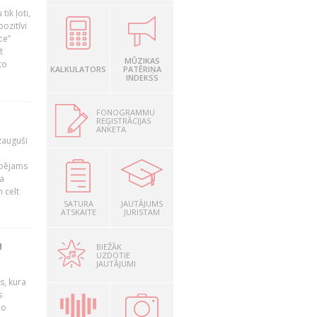
tik ļoti,
pozitīvi
ce”
t
MŪZIKAS
to
KALKULATORS
PATĒRIŅA
INDEKSS
FONOGRAMMU
REĢISTRĀCIJAS
ANKETA
zauguši
spējams
a
 celt
SATURA
JAUTĀJUMS
ATSKAITE
JURISTAM
U
BIEŽĀK
UZDOTIE
JAUTĀJUMI
s, kura
s
no