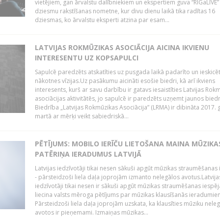
vietējiem, gan ārvalstu dalībniekiem un ekspertiem guva “RIGaLIVE”
dziesmu rakstīšanas nometne, kur divu dienu laikā tika radītas 16
dziesmas, ko ārvalstu eksperti atzina par esam...
LATVIJAS ROKMŪZIKAS ASOCIĀCIJA AICINA IKVIENU
INTERESENTU UZ KOPSAPULCI
Sapulcē paredzēts atskatīties uz pusgada laikā padarīto un ieskicē
nākotnes vīzijas.Uz pasākumu aicināti esošie biedri, kā arī ikviens
interesents, kurš ar savu darbību ir gatavs iesaistīties Latvijas Rok
asociācijas aktivitātēs, jo sapulcē ir paredzēts uzņemt jaunos bied
Biedrība „Latvijas Rokmūzikas Asociācija” (LRMA) ir dibināta 2017. 
martā ar mērķi veikt sabiedriskā...
PĒTĪJUMS: MOBILO IERĪČU LIETOŠANA MAINA MŪZIKA
PATĒRIŅA IERADUMUS LATVIJĀ
Latvijas iedzīvotāji tikai nesen sākuši apgūt mūzikas straumēšanas 
- pārsteidzoši liela daļa joprojām izmanto nelegālos avotus.Latvija
iedzīvotāji tikai nesen ir sākuši apgūt mūzikas straumēšanas iespēj
liecina valsts mēroga pētījums par mūzikas klausīšanās ieradumie
Pārsteidzoši liela daļa joprojām uzskata, ka klausīties mūziku nele
avotos ir pieņemami. Izmaiņas mūzikas...