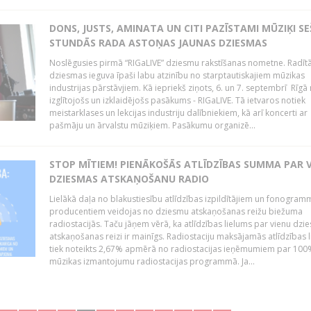
DONS, JUSTS, AMINATA UN CITI PAZĪSTAMI MŪZIĶI S
STUNDĀS RADA ASTOŅAS JAUNAS DZIESMAS
Noslēgusies pirmā “RIGaLIVE” dziesmu rakstīšanas nometne. Radīt
dziesmas ieguva īpaši labu atzinību no starptautiskajiem mūzikas
industrijas pārstāvjiem. Kā iepriekš ziņots, 6. un 7. septembrī Rīgā 
izglītojošs un izklaidējošs pasākums - RIGaLIVE. Tā ietvaros notiek
meistarklases un lekcijas industriju dalībniekiem, kā arī koncerti ar
pašmāju un ārvalstu mūziķiem. Pasākumu organizē...
STOP MĪTIEM! PIENĀKOŠĀS ATLĪDZĪBAS SUMMA PAR 
DZIESMAS ATSKAŅOŠANU RADIO
Lielākā daļa no blakustiesību atlīdzības izpildītājiem un fonogram
producentiem veidojas no dziesmu atskaņošanas reižu biežuma
radiostacijās. Taču jāņem vērā, ka atlīdzības lielums par vienu dzi
atskaņošanas reizi ir mainīgs. Radiostaciju maksājamās atlīdzības 
tiek noteikts 2,67% apmērā no radiostacijas ieņēmumiem par 100
mūzikas izmantojumu radiostacijas programmā. Ja...