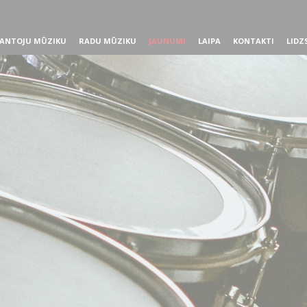
ANTOJU MŪZIKU
RADU MŪZIKU
JAUNUMI
LAIPA
KONTAKTI
LIDZ