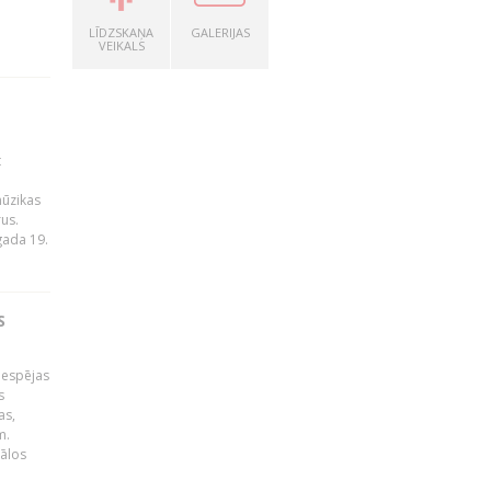
LĪDZSKAŅA
GALERIJAS
VEIKALS
t
mūzikas
rus.
gada 19.
S
iespējas
s
as,
m.
gālos