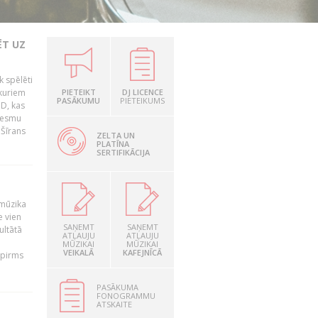
ĒT UZ
k spēlēti
 kuriem
PIETEIKT
DJ LICENCE
PASĀKUMU
PIETEIKUMS
 D, kas
ziesmu
 Šīrans
ZELTA UN
PLATĪNA
SERTIFIKĀCIJA
 mūzika
e vien
SAŅEMT
SAŅEMT
ultātā
ATĻAUJU
ATĻAUJU
MŪZIKAI
MŪZIKAI
VEIKALĀ
KAFEJNĪCĀ
 pirms
PASĀKUMA
FONOGRAMMU
ATSKAITE