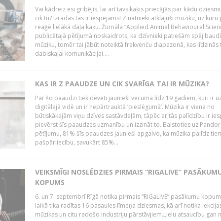
Vai kādreiz esi gribējis, lai arī tavs kaķis priecājās par kādu dziesmu 
cik tu? Izrādās tas ir iespējams! Zinātnieki atklājuši mūziku, uz kuru 
reaģē lielākā daļa kaķu. Žurnāla “Applied Animal Behavioural Scien
publicētajā pētījumā noskaidrots, ka dzīvnieki patiešām spēj baudī
mūziku, tomēr tai jābūt noteiktā frekvenču diapazonā, kas līdzinās 
dabiskajai komunikācijai....
KAS IR Z PAAUDZE UN CIK SVARĪGA TAI IR MŪZIKA?
Par šo paaudzi tiek dēvēti jaunieši vecumā līdz 19 gadiem, kuri ir u
digitālajā vidē un ir nepārtrauktā ‘pieslēgumā’. Mūzika ir viena no
būtiskākajām viņu dzīves sastāvdaļām, tāpēc ar tās palīdzību ir ie
pievērst šīs paaudzes uzmanību un izzināt to. Balstoties uz Pandor
pētījumu, 81% šīs paaudzes jaunieši apgalvo, ka mūzika palīdz tiem
pašpārliecību, savukārt 85%...
VEIKSMĪGI NOSLĒDZIES PIRMAIS “RIGALIVE” PASĀKUM
KOPUMS
6. un 7. septembrī Rīgā notika pirmais “RIGaLIVE” pasākumu kopum
laikā tika radītas 16 pasaules līmeņa dziesmas, kā arī notika lekcija
mūzikas un citu radošo industriju pārstāvjiem.Lielu atsaucību gan 