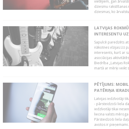
vietējiem, gan ārvals
dziesmu rakstīšanas n
dziesmas, ko ārvalstu
LATVIJAS ROKMŪZ
INTERESENTU UZ
Sapulcē paredzēts ats
nākotnes vīzijas.Uz pa
interesents, kurš ar s
asociācijas aktivitāt
Biedrība „Latvijas Ro
martā ar mērķi veikt s
PĒTĪJUMS: MOBI
PATĒRIŅA IERAD
Latvijas iedzīvotāji 
- pārsteidzoši liela 
iedzīvotāji tikai nes
liecina valsts mērog
Pārsteidzoši liela da
avotos ir pieņemami. 