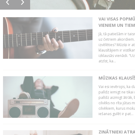
VAI VISAS POPM
VIENIEM UN TIE
Jā, tā patiešām ir tai
uz četriem akordiem. B
izvēlēties? Mūziķi ir 
klausītājiem ir vistī
izklausās vienādi. “Uz
atzīst, ka...
MŪZIKAS KLAUSĪ
Vai esi ievērojis, ka
palīdz iemigt ne tika
palīdz aizmigt ātrāk, 
cilvēks no rīta jūtas 
cilvēkiem, kurus moka
iešanas gulēt ir pat...
ZINĀTNIEKI ATR