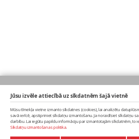
Jūsu izvēle attiecībā uz sīkdatnēm šajā vietnē
Mūsu tīmekļa vietne izmanto sīkdatnes (cookies), lai analizētu datuplūsm
savā ierīcē, apstipriniet sīkdatņu izmantošanu. Ja noraidīsiet sīkdatņu 
darbību. Lai iegūtu papildu informāciju par izmantotajām sīkdatnēm, to 
Sīkdatņu izmantošanas politika
.