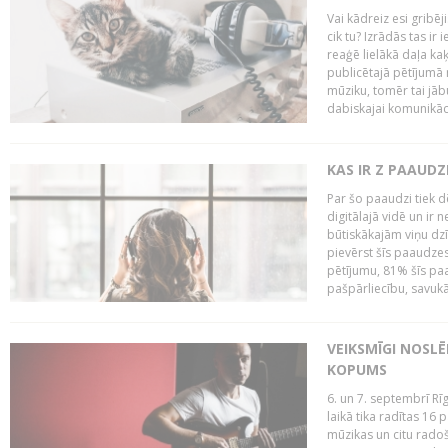
Vai kādreiz esi gribēji
cik tu? Izrādās tas ir 
reaģē lielākā daļa ka
publicētajā pētījumā 
mūziku, tomēr tai jāb
dabiskajai komunikācij
KAS IR Z PAAUDZ
Par šo paaudzi tiek d
digitālajā vidē un ir 
būtiskākajām viņu dzī
pievērst šīs paaudzes
pētījumu, 81% šīs paa
pašpārliecību, savukā
VEIKSMĪGI NOSLĒ
KOPUMS
6. un 7. septembrī R
laikā tika radītas 16 
mūzikas un citu radoš