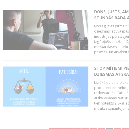
DONS, JUSTS, AM
STUNDĀS RADA 
Noslēgusies pirmā “R
dziesmas ieguva īpaši
industrijas pārstāvjie
izglītojošs un izklaid
meistarklases un lekci
pašmāju un ārvalstu 
STOP MĪTIEM! P
DZIESMAS ATSK
Lielākā daļa no blaku
producentiem veidoj
radiostacijās. Taču j
atskaņošanas reizi ir
tiek noteikts 2,67%
mūzikas izmantojumu 