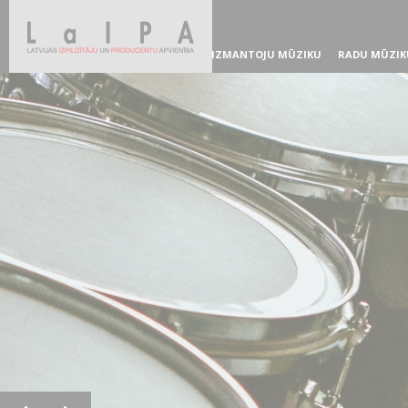
IZMANTOJU MŪZIKU
RADU MŪZIK