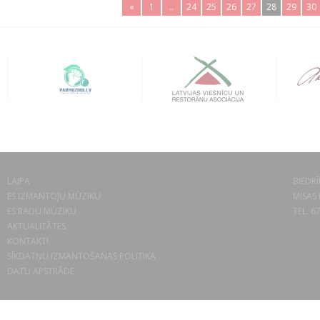
«
1
..
24
25
26
27
28
29
30
LAIPA
BIEDRĪ
ES IZMANTOJU MŪZIKU
MISAS 
ES RADU MŪZIKU
TEL. 6
AKTUALITĀTES
KONTAKTI
SĪKDATŅU IZMANTOŠANAS POLITIKA
DATU APSTRĀDE