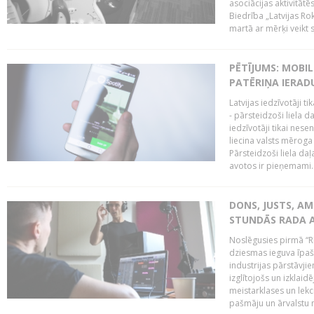
asociācijas aktivitāt
Biedrība „Latvijas Ro
martā ar mērķi veikt s
PĒTĪJUMS: MOBI
PATĒRIŅA IERAD
Latvijas iedzīvotāji 
- pārsteidzoši liela 
iedzīvotāji tikai nes
liecina valsts mērog
Pārsteidzoši liela da
avotos ir pieņemami. 
DONS, JUSTS, AM
STUNDĀS RADA 
Noslēgusies pirmā “R
dziesmas ieguva īpaši
industrijas pārstāvjie
izglītojošs un izklaid
meistarklases un lekci
pašmāju un ārvalstu 