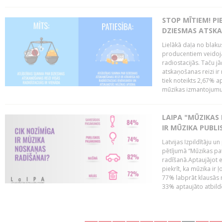
STOP MĪTIEM! P
DZIESMAS ATSK
Lielākā daļa no blaku
producentiem veidoj
radiostacijās. Taču j
atskaņošanas reizi ir
tiek noteikts 2,67%
mūzikas izmantojumu 
LAIPA "MŪZIKAS 
IR MŪZIKA PUBLI
Latvijas Izpildītāju u
pētījumā “Mūzikas pa
radīšanā.Aptaujājot 
piekrīt, ka mūzika ir 
77% labprāt klausās 
33% aptaujāto atbildēj