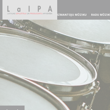
IZMANTOJU MŪZIKU
RADU MŪZIK