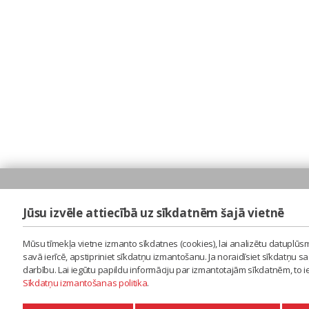
Jūsu izvēle attiecībā uz sīkdatnēm šajā vietnē
Mūsu tīmekļa vietne izmanto sīkdatnes (cookies), lai analizētu datuplūsm
savā ierīcē, apstipriniet sīkdatņu izmantošanu. Ja noraidīsiet sīkdatņu 
darbību. Lai iegūtu papildu informāciju par izmantotajām sīkdatnēm, to 
Sīkdatņu izmantošanas politika
.