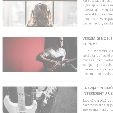
Par šo paaudzi tiek d
digitālajā vidē un ir 
būtiskākajām viņu dzī
pievērst šīs paaudzes
pētījumu, 81% šīs paa
pašpārliecību, savukā
VEIKSMĪGI NOSLĒ
KOPUMS
6. un 7. septembrī R
laikā tika radītas 16 
mūzikas un citu radoš
vietējiem, gan ārvals
dziesmu rakstīšanas n
dziesmas, ko ārvalstu
LATVIJAS ROKMŪZ
INTERESENTU UZ
Sapulcē paredzēts ats
nākotnes vīzijas.Uz pa
interesents, kurš ar s