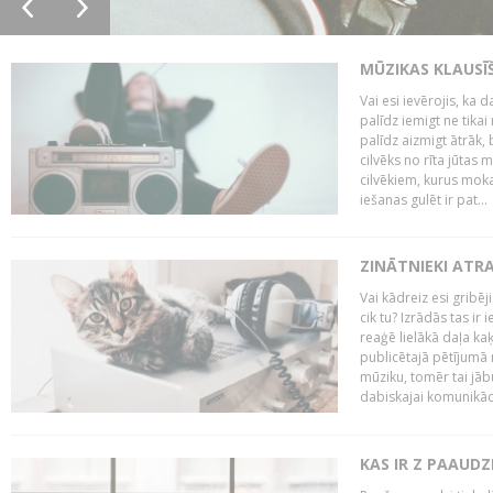
MŪZIKAS KLAUSĪ
Vai esi ievērojis, ka
palīdz iemigt ne tika
palīdz aizmigt ātrāk, 
cilvēks no rīta jūtas 
cilvēkiem, kurus moka
iešanas gulēt ir pat...
ZINĀTNIEKI ATR
Vai kādreiz esi gribēji
cik tu? Izrādās tas ir 
reaģē lielākā daļa ka
publicētajā pētījumā 
mūziku, tomēr tai jāb
dabiskajai komunikācij
KAS IR Z PAAUDZ