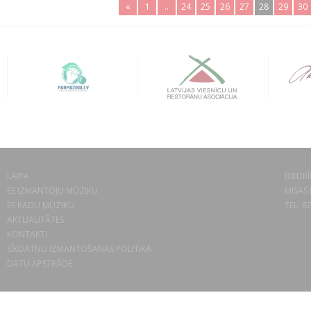
«
1
..
24
25
26
27
28
29
30
LAIPA
BIEDRĪ
ES IZMANTOJU MŪZIKU
MISAS 
ES RADU MŪZIKU
TEL. 6
AKTUALITĀTES
KONTAKTI
SĪKDATŅU IZMANTOŠANAS POLITIKA
DATU APSTRĀDE