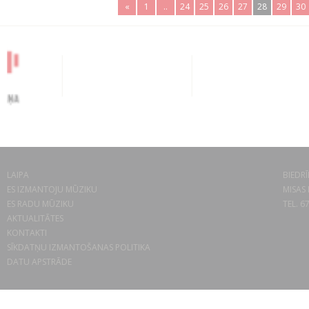
«
1
..
24
25
26
27
28
29
30
LAIPA
BIEDRĪ
ES IZMANTOJU MŪZIKU
MISAS 
ES RADU MŪZIKU
TEL. 6
AKTUALITĀTES
KONTAKTI
SĪKDATŅU IZMANTOŠANAS POLITIKA
DATU APSTRĀDE