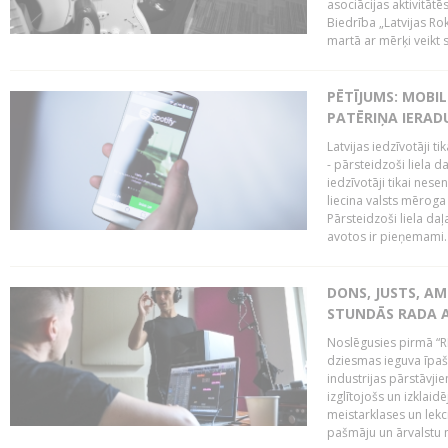
asociācijas aktivitāt
Biedrība „Latvijas Ro
martā ar mērķi veikt s
PĒTĪJUMS: MOBI
PATĒRIŅA IERAD
Latvijas iedzīvotāji 
- pārsteidzoši liela 
iedzīvotāji tikai nes
liecina valsts mērog
Pārsteidzoši liela da
avotos ir pieņemami. 
DONS, JUSTS, AM
STUNDĀS RADA 
Noslēgusies pirmā “R
dziesmas ieguva īpaši
industrijas pārstāvjie
izglītojošs un izklaid
meistarklases un lekci
pašmāju un ārvalstu 