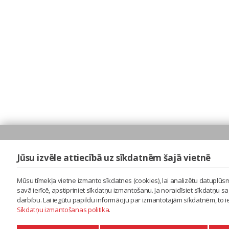
Jūsu izvēle attiecībā uz sīkdatnēm šajā vietnē
Mūsu tīmekļa vietne izmanto sīkdatnes (cookies), lai analizētu datuplūsm
savā ierīcē, apstipriniet sīkdatņu izmantošanu. Ja noraidīsiet sīkdatņu 
darbību. Lai iegūtu papildu informāciju par izmantotajām sīkdatnēm, to 
Sīkdatņu izmantošanas politika
.