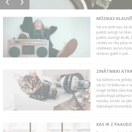
MŪZIKAS KLAUSĪ
Vai esi ievērojis, ka
palīdz iemigt ne tika
palīdz aizmigt ātrāk, 
cilvēks no rīta jūtas 
cilvēkiem, kurus moka
iešanas gulēt ir pat...
ZINĀTNIEKI ATR
Vai kādreiz esi gribēji
cik tu? Izrādās tas ir 
reaģē lielākā daļa ka
publicētajā pētījumā 
mūziku, tomēr tai jāb
dabiskajai komunikācij
KAS IR Z PAAUDZ