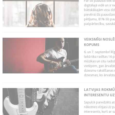
Par šo paaudzi tiek d
digitālajā vidē un ir 
būtiskākajām viņu dzī
pievērst šīs paaudzes
pētījumu, 81% šīs paa
pašpārliecību, savukā
VEIKSMĪGI NOSLĒ
KOPUMS
6. un 7. septembrī R
laikā tika radītas 16 
mūzikas un citu radoš
vietējiem, gan ārvals
dziesmu rakstīšanas n
dziesmas, ko ārvalstu
LATVIJAS ROKMŪZ
INTERESENTU UZ
Sapulcē paredzēts ats
nākotnes vīzijas.Uz pa
interesents, kurš ar s