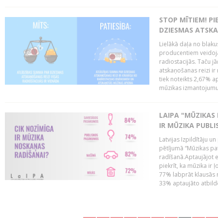
STOP MĪTIEM! P
DZIESMAS ATSK
Lielākā daļa no blaku
producentiem veidoj
radiostacijās. Taču j
atskaņošanas reizi ir
tiek noteikts 2,67%
mūzikas izmantojumu 
LAIPA "MŪZIKAS 
IR MŪZIKA PUBLI
Latvijas Izpildītāju u
pētījumā “Mūzikas pa
radīšanā.Aptaujājot 
piekrīt, ka mūzika ir 
77% labprāt klausās 
33% aptaujāto atbildēj