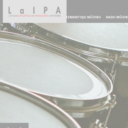
IZMANTOJU MŪZIKU
RADU MŪZIK