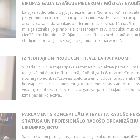
EIROPAS GADA LABĀKAIS PIEDERUMS MŪZIKAS BAUDĪ
Latvijas audio tehnoloģiju jaunuzņēmuma "Sonarworks" izstrādātā
programmatūra "True-Fi" Eiropas austiņu izstādē "CanJam Europe
apbalvota kā gada labākais piederums mūzikas baudīšanai. Šī mum
milzīga atzinība, jo pirmo reizi prezentējām savu produktu mūzika
cienītājiem. Līdz šim strādājām tikai ar mūzikas profesionāļiem un 
studijām, norāda Jānis Spoģis, uzņēmuma "Sonarworks"...
IZPILDĪTĀJI UN PRODUCENTI IEVĒL LAIPA PADOMI
Šī gada 14. jūnijā stājās spēkā Autortiesību kolektīvā pārvaldījuma
un grozījumi Autortiesību likumā, tādēļ šī gada 8. novembrī norisin
nozīmīga biedrības “Latvijas Izpildītāju un producentu apvienība” (
kopsapulce, kurā tika pieņemti grozījumi biedrības statūtos un apst
vispārīgie noteikumi, kas regulē organizācijas darbu.Jaunais likum
izmaiņas arī kolektīvā...
PARLAMENTS KONCEPTUĀLI ATBALSTA RADOŠO PER
STATUSA UN PROFESIONĀLO RADOŠO ORGANIZĀCIJU
LIKUMPROJEKTU
Saeima šodien pirmajā lasījumā atbalstīja Kultūras ministrijas (KM)