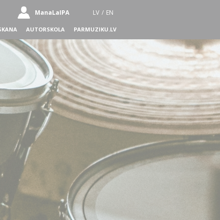
ManaLaIPA
LV
/
EN
SKANA
AUTORSKOLA
PARMUZIKU.LV