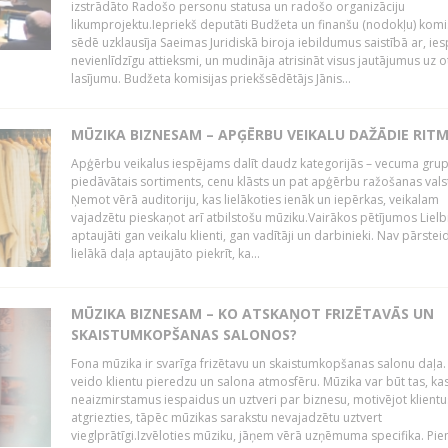
izstrādāto Radošo personu statusa un radošo organizāciju
likumprojektu.Iepriekš deputāti Budžeta un finanšu (nodokļu) komi
sēdē uzklausīja Saeimas Juridiskā biroja iebildumus saistībā ar, ie
nevienlīdzīgu attieksmi, un mudināja atrisināt visus jautājumus uz o
lasījumu. Budžeta komisijas priekšsēdētājs Jānis...
MŪZIKA BIZNESAM – APĢĒRBU VEIKALU DAŽĀDIE RITM
Apģērbu veikalus iespējams dalīt daudz kategorijās – vecuma grup
piedāvātais sortiments, cenu klāsts un pat apģērbu ražošanas vals
Ņemot vērā auditoriju, kas lielākoties ienāk un iepērkas, veikalam
vajadzētu pieskaņot arī atbilstošu mūziku.Vairākos pētījumos Lielbr
aptaujāti gan veikalu klienti, gan vadītāji un darbinieki. Nav pārstei
lielākā daļa aptaujāto piekrīt, ka...
MŪZIKA BIZNESAM – KO ATSKAŅOT FRIZĒTAVĀS UN
SKAISTUMKOPŠANAS SALONOS?
Fona mūzika ir svarīga frizētavu un skaistumkopšanas salonu daļa.
veido klientu pieredzu un salona atmosfēru. Mūzika var būt tas, ka
neaizmirstamus iespaidus un uztveri par biznesu, motivējot klientu
atgriezties, tāpēc mūzikas sarakstu nevajadzētu uztvert
vieglprātīgi.Izvēloties mūziku, jāņem vērā uzņēmuma specifika. Pi