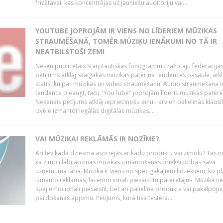
frizētavai, kas koncentrējas uz jauniešu auditoriju vai...
YOUTUBE JOPROJĀM IR VIENS NO LĪDERIEM MŪZIKAS
STRAUMĒŠANĀ, TOMĒR MŪZIĶU IENĀKUMI NO TĀ IR
NEATBILSTOŠI ZEMI
Nesen publicētais Starptautiskās fonogrammu ražotāju federācija
pētījums atklāj svaigākās mūzikas patēriņa tendences pasaulē, atkl
statistiku par mūzikas un video straumēšanu. Audio straumēšana i
tendence pieaugt, taču "YouTube" joprojām līderis mūzikas patēr
Nesenais pētījums atklāj iepriecinošu ainu - arvien palielinās klausī
izvēle izmantot legālās digitālās mūzikas...
VAI MŪZIKAI REKLĀMĀS IR NOZĪME?
Arī tev kāda dziesma asociējās ar kādu produktu vai zīmolu? Tas n
ka zīmoli labi apzinās mūzikas izmantošanas priekšrocības sava
uzņēmuma labā. Mūzika ir viens no spēcīgākajiem līdzekļiem, ko pl
izmanto reklāmās, lai emocionāli piesaistītu patērētājus. Mūzika ne 
spēj emocionāli piesaistīt, bet arī palielina produkta vai pakalpoj
pārdošanas apjomu. Pētījums, kurā tika testēta...