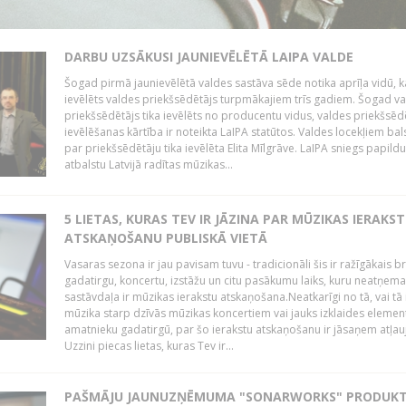
DARBU UZSĀKUSI JAUNIEVĒLĒTĀ LAIPA VALDE
Šogad pirmā jaunievēlētā valdes sastāva sēde notika aprīļa vidū, k
ievēlēts valdes priekšsēdētājs turpmākajiem trīs gadiem. Šogad v
priekšsēdētājs tika ievēlēts no producentu vidus, valdes priekšsēd
ievēlēšanas kārtība ir noteikta LaIPA statūtos. Valdes locekļiem bal
par priekšsēdētāju tika ievēlēta Elita Mīlgrāve. LaIPA sniegs papild
atbalstu Latvijā radītas mūzikas...
5 LIETAS, KURAS TEV IR JĀZINA PAR MŪZIKAS IERAKS
ATSKAŅOŠANU PUBLISKĀ VIETĀ
Vasaras sezona ir jau pavisam tuvu - tradicionāli šis ir ražīgākais 
gadatirgu, koncertu, izstāžu un citu pasākumu laiks, kuru neatņe
sastāvdaļa ir mūzikas ierakstu atskaņošana.Neatkarīgi no tā, vai tā 
mūzika starp dzīvās mūzikas koncertiem vai jauks izklaides elemen
amatnieku gadatirgū, par šo ierakstu atskaņošanu ir jāsaņem atļau
Uzzini piecas lietas, kuras Tev ir...
PAŠMĀJU JAUNUZŅĒMUMA "SONARWORKS" PRODUKT