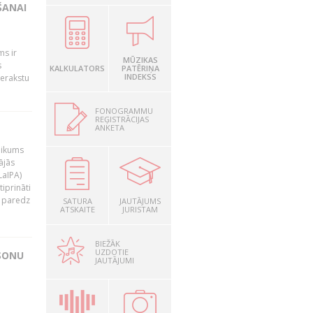
ŠANAI
"
s ir
MŪZIKAS
s
KALKULATORS
PATĒRIŅA
INDEKSS
ierakstu
FONOGRAMMU
REĢISTRĀCIJAS
ANKETA
 likums
ājās
LaIPA)
iprināti
s paredz
SATURA
JAUTĀJUMS
ATSKAITE
JURISTAM
BIEŽĀK
UZDOTIE
SONU
JAUTĀJUMI