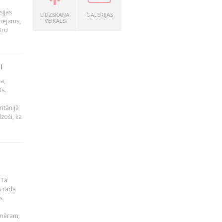
sijas
LĪDZSKAŅA
GALERIJAS
spējams,
VEIKALS
tro
I
a,
ts.
itānijā
dzoši, ka
 Tā
s rada
s
emēram,