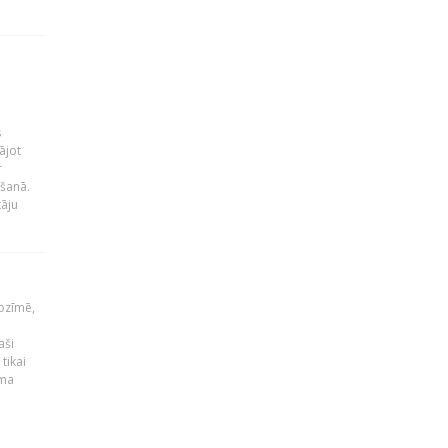
s
ājot
r
ēšanā.
tāju
ozīmē,
aši
tikai
uma