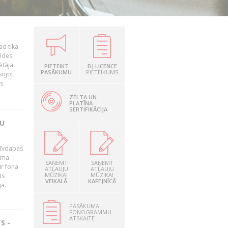
ad tika
aldes
ētāja
PIETEIKT
DJ LICENCE
PASĀKUMU
PIETEIKUMS
sojot,
us
ZELTA UN
PLATĪNA
SERTIFIKĀCIJA
TU
brīvdabas
mama
SAŅEMT
SAŅEMT
ir fona
ATĻAUJU
ATĻAUJU
MŪZIKAI
MŪZIKAI
ts
VEIKALĀ
KAFEJNĪCĀ
ja.
PASĀKUMA
FONOGRAMMU
ATSKAITE
S -