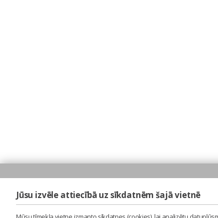
Jūsu izvēle attiecībā uz sīkdatnēm šajā vietnē
Mūsu tīmekļa vietne izmanto sīkdatnes (cookies), lai analizētu datuplūsm