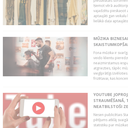
piedāvātais sortiment
Ņemot vērā auditoriju
vajadzētu pieskaņot a
aptaujāti gan veikalu 
lielākā daļa aptaujāto 
MŪZIKA BIZNESA
SKAISTUMKOPŠA
Fona mūzika ir svarīg
veido klientu pieredz
neaizmirstamus iespai
atgriezties, tāpēc mū
vieglprātīgi.Izvēlot
frizētavai, kas koncent
YOUTUBE JOPROJ
STRAUMĒŠANĀ, T
NEATBILSTOŠI Z
Nesen publicētais St
pētījums atklāj svaig
statistiku par mūzik