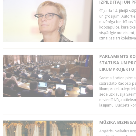
IZPILDĪTĀJI UN 
Šī gada 14. jūnijā st
un grozījumi Autortie
nozīmīga biedrības “L
kopsapulce, kurā tika
vispārīgie noteikumi,
izmaiņas arī kolektīvā.
PARLAMENTS KO
STATUSA UN PRO
LIKUMPROJEKTU
Saeima šodien pirmajā
izstrādāto Radošo pe
likumprojektu.Iepriek
sēdē uzklausīja Saeim
nevienlīdzīgu attieks
lasījumu. Budžeta komi
MŪZIKA BIZNESA
Apģērbu veikalus ies