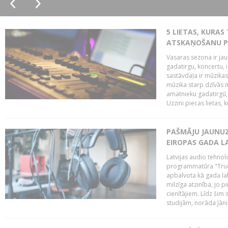
5 LIETAS, KURAS
ATSKAŅOŠANU PU
Vasaras sezona ir jau 
gadatirgu, koncertu,
sastāvdaļa ir mūzikas 
mūzika starp dzīvās m
amatnieku gadatirgū, 
Uzzini piecas lietas, ku
PAŠMĀJU JAUNU
EIROPAS GADA L
Latvijas audio tehno
programmatūra "True-
apbalvota kā gada la
milzīga atzinība, jo 
cienītājiem. Līdz šim
studijām, norāda Jān