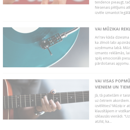
tendence pieaugt, ta
Nesenais pētījums atkl
izvēle izmantot legālā
VAI MŪZIKAI REK
Arī tev kāda dziesma
ka zīmoli labi apzin
uzņēmuma labā. Mūzika
izmanto reklāmās, lai
spēj emocionāli piesa
pārdošanas apjomu. Pē
VAI VISAS POPM
VIENIEM UN TIE
Jā, tā patiešām ir tai
uz četriem akordiem. B
izvēlēties? Mūziķi ir 
klausītājiem ir vistī
izklausās vienādi. “Uz
atzīst, ka...