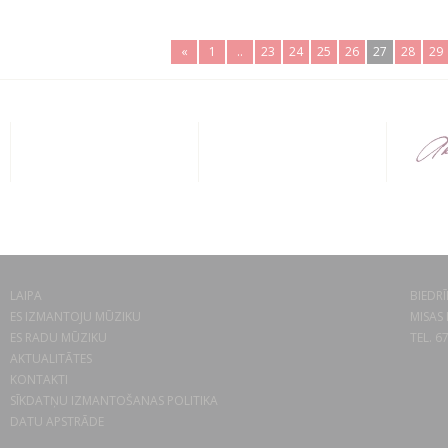
«
1
..
23
24
25
26
27
28
29
LAIPA
BIEDRĪ
ES IZMANTOJU MŪZIKU
MISAS 
ES RADU MŪZIKU
TEL. 6
AKTUALITĀTES
KONTAKTI
SĪKDATŅU IZMANTOŠANAS POLITIKA
DATU APSTRĀDE