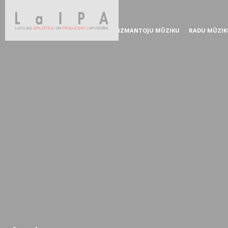
IZMANTOJU MŪZIKU
RADU MŪZIK