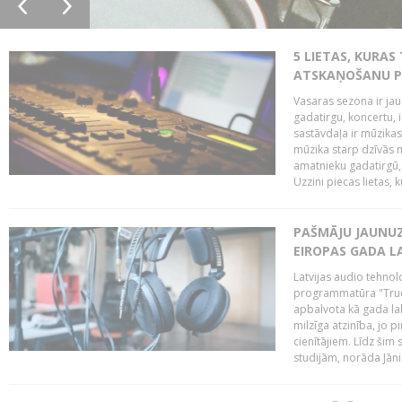
5 LIETAS, KURAS
ATSKAŅOŠANU PU
Vasaras sezona ir jau 
gadatirgu, koncertu,
sastāvdaļa ir mūzikas 
mūzika starp dzīvās m
amatnieku gadatirgū, 
Uzzini piecas lietas, ku
PAŠMĀJU JAUNU
EIROPAS GADA L
Latvijas audio tehno
programmatūra "True-
apbalvota kā gada la
milzīga atzinība, jo 
cienītājiem. Līdz šim
studijām, norāda Jān