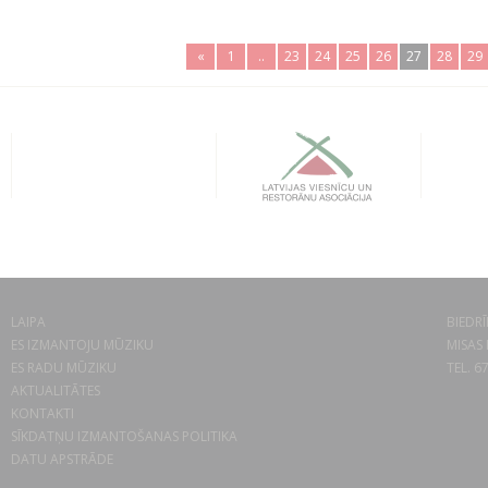
«
1
..
23
24
25
26
27
28
29
LAIPA
BIEDRĪ
ES IZMANTOJU MŪZIKU
MISAS 
ES RADU MŪZIKU
TEL. 6
AKTUALITĀTES
KONTAKTI
SĪKDATŅU IZMANTOŠANAS POLITIKA
DATU APSTRĀDE