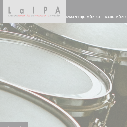
IZMANTOJU MŪZIKU
RADU MŪZIK