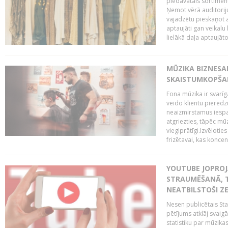
piedāvātais sortiment
Ņemot vērā auditoriju
vajadzētu pieskaņot a
aptaujāti gan veikalu 
lielākā daļa aptaujāto 
MŪZIKA BIZNESA
SKAISTUMKOPŠA
Fona mūzika ir svarīg
veido klientu pieredz
neaizmirstamus iespai
atgriezties, tāpēc mū
vieglprātīgi.Izvēlot
frizētavai, kas koncent
YOUTUBE JOPROJ
STRAUMĒŠANĀ, T
NEATBILSTOŠI Z
Nesen publicētais St
pētījums atklāj svaig
statistiku par mūzik