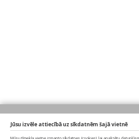
Jūsu izvēle attiecībā uz sīkdatnēm šajā vietnē
Mūsu tīmekļa vietne izmanto sīkdatnes (cookies), lai analizētu datuplūsm