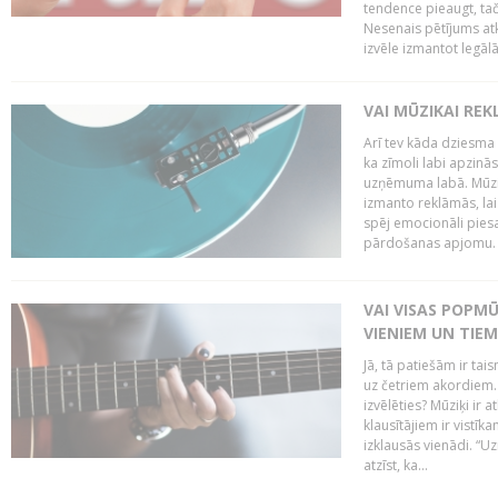
tendence pieaugt, ta
Nesenais pētījums atkl
izvēle izmantot legālā
VAI MŪZIKAI REK
Arī tev kāda dziesma
ka zīmoli labi apzin
uzņēmuma labā. Mūzika
izmanto reklāmās, lai
spēj emocionāli piesa
pārdošanas apjomu. Pē
VAI VISAS POPM
VIENIEM UN TIE
Jā, tā patiešām ir tai
uz četriem akordiem. B
izvēlēties? Mūziķi ir 
klausītājiem ir vistī
izklausās vienādi. “Uz
atzīst, ka...