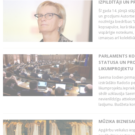
IZPILDĪTĀJI UN 
Šī gada 14. jūnijā st
un grozījumi Autortie
nozīmīga biedrības “L
kopsapulce, kurā tika
vispārīgie noteikumi,
izmaiņas arī kolektīvā.
PARLAMENTS KO
STATUSA UN PRO
LIKUMPROJEKTU
Saeima šodien pirmajā
izstrādāto Radošo pe
likumprojektu.Iepriek
sēdē uzklausīja Saeim
nevienlīdzīgu attieks
lasījumu. Budžeta komi
MŪZIKA BIZNESA
Apģērbu veikalus ies