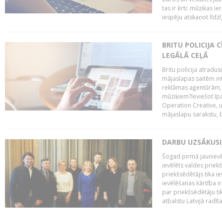
tas ir ērti: mūzikas 
iespēju atskaņot līdzīg
BRITU POLICIJA
LEGĀLĀ CEĻĀ
Britu policija atradus
mājaslapas saitēm in
reklāmas aģentūrām, pā
mūziķiem?Ieviešot ī
Operation Creative, un
mājaslapu sarakstu, bri
DARBU UZSĀKUSI
Šogad pirmā jaunievēl
ievēlēts valdes prie
priekšsēdētājs tika i
ievēlēšanas kārtība ir
par priekšsēdētāju tik
atbalstu Latvijā radīt