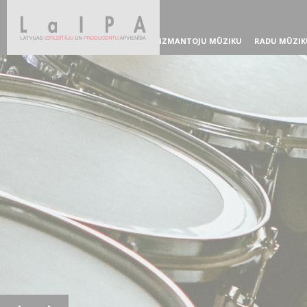
IZMANTOJU MŪZIKU
RADU MŪZIK