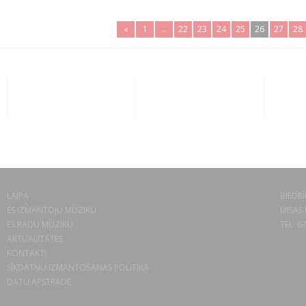
«
1
..
22
23
24
25
26
27
28
LAIPA
BIEDRĪ
ES IZMANTOJU MŪZIKU
MISAS 
ES RADU MŪZIKU
TEL. 6
AKTUALITĀTES
KONTAKTI
SĪKDATŅU IZMANTOŠANAS POLITIKA
DATU APSTRĀDE