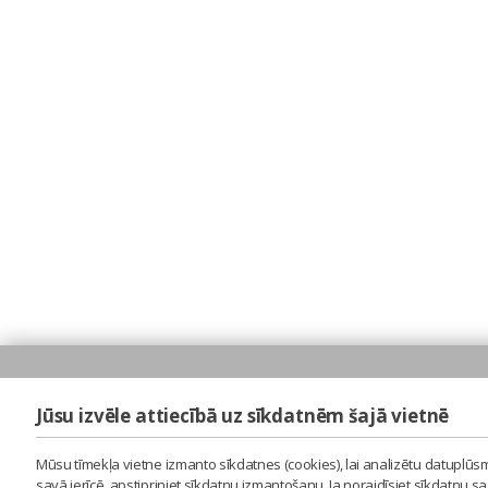
Jūsu izvēle attiecībā uz sīkdatnēm šajā vietnē
Mūsu tīmekļa vietne izmanto sīkdatnes (cookies), lai analizētu datuplūsm
savā ierīcē, apstipriniet sīkdatņu izmantošanu. Ja noraidīsiet sīkdatņu 