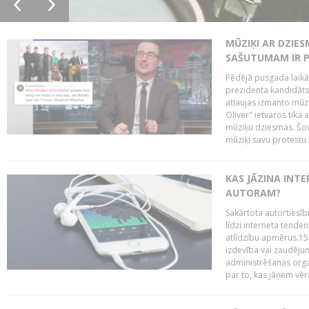
MŪZIĶI AR DZIES
SAŠUTUMAM IR 
Pēdējā pusgada laikā 
prezidenta kandidāt
atļaujas izmanto mūz
Oliver" ietvaros tika 
mūziķu dziesmas. Šovā
mūziķi savu protestu 
KAS JĀZINA INTE
AUTORAM?
Sakārtota autortiesīb
līdzi interneta tende
atlīdzību apmērus.15
izdevība vai zaudējum
administrēšanas organi
par to, kas jāņem vēr