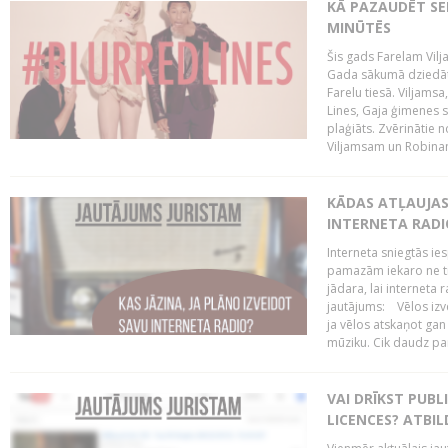
KĀ PAZAUDĒT SE
MINŪTĒS
Šis gads Farelam Vilja
Gada sākumā dziedātā
Farelu tiesā. Viljamsa
Lines, Gaja ģimenes s
plaģiāts. Zvērinātie 
Viljamsam un Robinam
KĀDAS ATĻAUJAS 
INTERNETA RADI
Interneta sniegtās ies
pamazām iekaro ne tik
jādara, lai interneta 
jautājums: Vēlos izve
ja vēlos atskaņot gan
mūziku. Cik daudz par 
VAI DRĪKST PUB
LICENCES? ATBIL