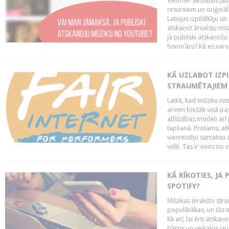
Vienmēr aktuālais jau
resursiem un oriģināl
Latvijas izpildītāju u
atskaņot ārvalstu mū
ja publiski atskaņošu
honorāru? Kā es varu t
KĀ UZLABOT IZPI
STRAUMĒTAJIEM 
Laikā, kad mūziku in
arvien biežāk visā pa
atlīdzības modeli arī 
tapšanā. Protams, at
vienreizēju samaksu a
vidē. Tas ir viens no 
KĀ RĪKOTIES, JA
SPOTIFY?
Mūzikas ierakstu stra
populārākas, un tās ti
kā arī, lai ērti atsk
bāros un veikalos jau 