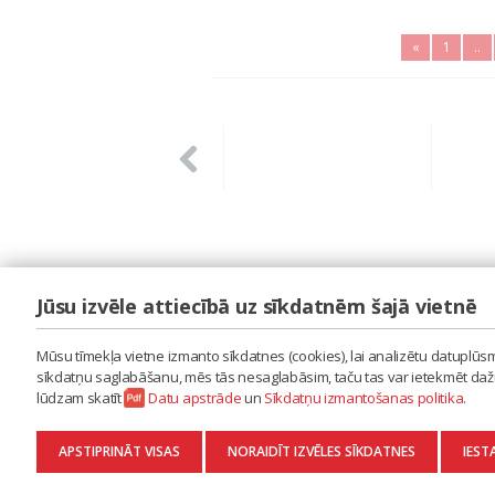
«
1
..
Jūsu izvēle attiecībā uz sīkdatnēm šajā vietnē
LAIPA
ES IZMANTOJU MŪZIKU
Mūsu tīmekļa vietne izmanto sīkdatnes (cookies), lai analizētu datuplūsmu
ES RADU MŪZIKU
sīkdatņu saglabāšanu, mēs tās nesaglabāsim, taču tas var ietekmēt dažu 
AKTUALITĀTES
lūdzam skatīt
Datu apstrāde
un
Sīkdatņu izmantošanas politika
.
KONTAKTI
SĪKDATŅU IZMANTOŠANAS POLITIKA
APSTIPRINĀT VISAS
NORAIDĪT IZVĒLES SĪKDATNES
IEST
DATU APSTRĀDE