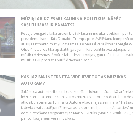
MŪZIĶI AR DZIESMU KAUNINA POLITIĶUS. KĀPĒC
SAŠUTUMAM IR PAMATS?
Pēdējā pusgada laikā arvien biežāk lasāmi mūziķu iebildumi par to
prezidenta kandidāts Donalds Tramps priekšvēlēšanu kampaņā b
atļaujas izmanto mūziķu dziesmas. Džona Olivera šova "Tonight wi
Oliver" ietvaros tika apskatīti gadījumi, kad politiķi bez atļaujas iz
mūziķu dziesmas. Šovā ir laba deva ironijas, gan reālu faktu, savuk
mūziķi savu protestu pauž dziesmā "Don't...
KAS JĀZINA INTERNETA VIDĒ IEVIETOTAS MŪZIKAS
AUTORAM?
Sakārtota autortiesību un blakustiesību dokumentācija, kā arī sek
līdzi interneta tendencēm, vairos mūzikas autoru no digitālās vides
atlīdzību apmērus.15. martā Autoru Akadēmijas semināra "Tiešsais
izdevība vai zaudējumi?" ietvaros lektors no Igaunijas Autortiesību
administrēšanas organizācijas Mario Kivistiks (Mario Kivistik, EAÜ), s
par to, kas jāņem vērā mūzikas...