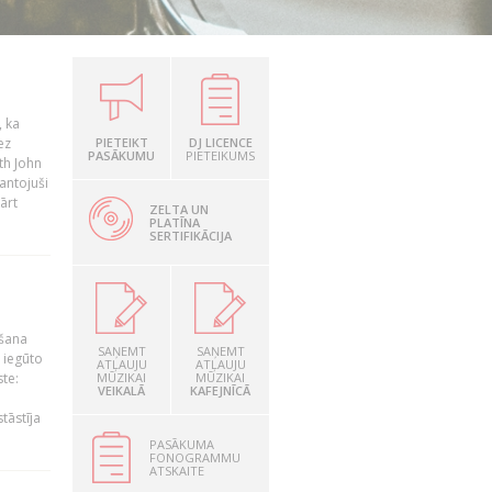
, ka
ez
PIETEIKT
DJ LICENCE
PASĀKUMU
PIETEIKUMS
th John
mantojuši
ārt
ZELTA UN
PLATĪNA
SERTIFIKĀCIJA
ošana
SAŅEMT
SAŅEMT
 iegūto
ATĻAUJU
ATĻAUJU
te:
MŪZIKAI
MŪZIKAI
VEIKALĀ
KAFEJNĪCĀ
tāstīja
PASĀKUMA
FONOGRAMMU
ATSKAITE