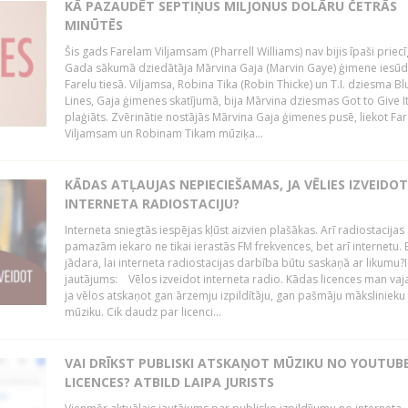
KĀ PAZAUDĒT SEPTIŅUS MILJONUS DOLĀRU ČETRĀS
MINŪTĒS
Šis gads Farelam Viljamsam (Pharrell Williams) nav bijis īpaši priecī
Gada sākumā dziedātāja Mārvina Gaja (Marvin Gaye) ģimene iesūd
Farelu tiesā. Viljamsa, Robina Tika (Robin Thicke) un T.I. dziesma B
Lines, Gaja ģimenes skatījumā, bija Mārvina dziesmas Got to Give I
plaģiāts. Zvērinātie nostājās Mārvina Gaja ģimenes pusē, liekot Fa
Viljamsam un Robinam Tikam mūziķa...
KĀDAS ATĻAUJAS NEPIECIEŠAMAS, JA VĒLIES IZVEIDO
INTERNETA RADIOSTACIJU?
Interneta sniegtās iespējas kļūst aizvien plašākas. Arī radiostacijas
pamazām iekaro ne tikai ierastās FM frekvences, bet arī internetu. 
jādara, lai interneta radiostacijas darbība būtu saskaņā ar likumu?I
jautājums: Vēlos izveidot interneta radio. Kādas licences man vaj
ja vēlos atskaņot gan ārzemju izpildītāju, gan pašmāju mākslinieku
mūziku. Cik daudz par licenci...
VAI DRĪKST PUBLISKI ATSKAŅOT MŪZIKU NO YOUTUBE
LICENCES? ATBILD LAIPA JURISTS