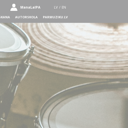
ManaLaIPA
LV
/
EN
SKANA
AUTORSKOLA
PARMUZIKU.LV