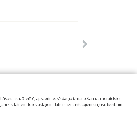
PVIENĪBA'
bāšanai savā ierīcē, apstipriniet sīkdatņu izmantošanu. Ja noraidīsiet
LAIPA.ORG
ajām sīkdatnēm, to ievāktajiem datiem, izmantotājiem un Jūsu tiesībām,