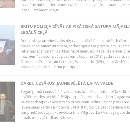
tas ir ērti: mūzikas ierakstus nav jāmaina pat vairākas stundas, vie
iespēju atskaņot līdzīgu...
BRITU POLICIJA CĪNĀS AR PIRĀTISKĀ SATURA MĀJAS
LEGĀLĀ CEĻĀ
Britu policija atradusi veiksmīgu veidu, kā cīnīties ar pirātiskajām
mājaslapas saitēm internetā, sadarbojoties ar privātajiem uzņēmē
reklāmas aģentūrām, pārtikas ražotājiem, u.c. Kādēļ tas ir svarīgi ar
mūziķiem?Ieviešot īpašu pasākumu kopumu 2013. gada vasarā, sa
Operation Creative, un Infringing Website List (IWL) jeb pirātiskā sa
mājaslapu sarakstu, britu policija ir...
DARBU UZSĀKUSI JAUNIEVĒLĒTĀ LAIPA VALDE
Šogad pirmā jaunievēlētā valdes sastāva sēde notika aprīļa vidū, k
ievēlēts valdes priekšsēdētājs turpmākajiem trīs gadiem. Šogad v
priekšsēdētājs tika ievēlēts no producentu vidus, valdes priekšsēd
ievēlēšanas kārtība ir noteikta LaIPA statūtos. Valdes locekļiem bal
par priekšsēdētāju tika ievēlēta Elita Mīlgrāve. LaIPA sniegs papild
atbalstu Latvijā radītas mūzikas...