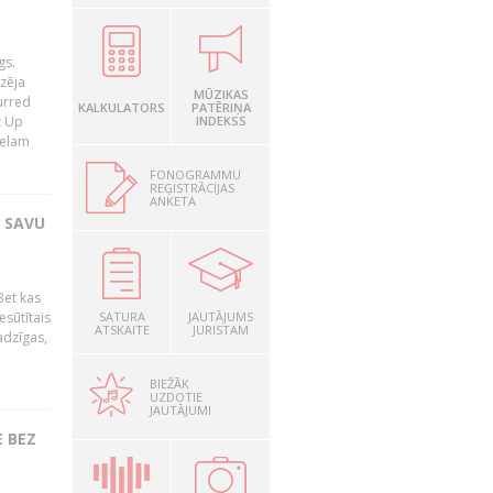
gs.
zēja
MŪZIKAS
lurred
KALKULATORS
PATĒRIŅA
t Up
INDEKSS
relam
FONOGRAMMU
REĢISTRĀCIJAS
ANKETA
T SAVU
Bet kas
esūtītais
SATURA
JAUTĀJUMS
ATSKAITE
JURISTAM
adzīgas,
BIEŽĀK
UZDOTIE
JAUTĀJUMI
 BEZ