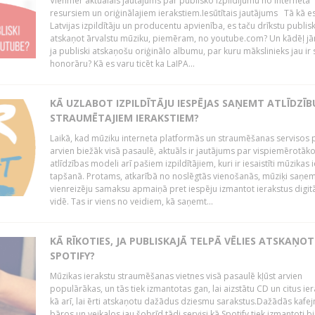
Vienmēr aktuālais jautājums par publisko izpildījumu no interneta
resursiem un oriģinālajiem ierakstiem.Iesūtītais jautājums Tā kā e
Latvijas izpildītāju un producentu apvienība, es taču drīkstu publisk
atskaņot ārvalstu mūziku, piemēram, no youtube.com? Un kādēļ j
ja publiski atskaņošu oriģinālo albumu, par kuru mākslinieks jau ir
honorāru? Kā es varu ticēt ka LaIPA...
KĀ UZLABOT IZPILDĪTĀJU IESPĒJAS SAŅEMT ATLĪDZĪB
STRAUMĒTAJIEM IERAKSTIEM?
Laikā, kad mūziku interneta platformās un straumēšanas servisos 
arvien biežāk visā pasaulē, aktuāls ir jautājums par vispiemērotāk
atlīdzības modeli arī pašiem izpildītājiem, kuri ir iesaistīti mūzikas 
tapšanā. Protams, atkarībā no noslēgtās vienošanās, mūziķi saņe
vienreizēju samaksu apmaiņā pret iespēju izmantot ierakstus digitā
vidē. Tas ir viens no veidiem, kā saņemt...
KĀ RĪKOTIES, JA PUBLISKAJĀ TELPĀ VĒLIES ATSKAŅOT
SPOTIFY?
Mūzikas ierakstu straumēšanas vietnes visā pasaulē kļūst arvien
populārākas, un tās tiek izmantotas gan, lai aizstātu CD un citus ier
kā arī, lai ērti atskaņotu dažādus dziesmu sarakstus.Dažādās kafej
bāros un veikalos jau šobrīd tādi servisi kā Spotify tiek izmantoti bie