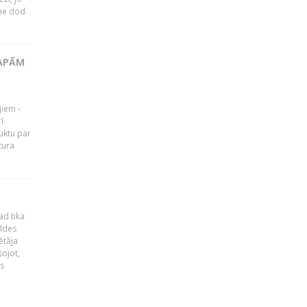
tne dod
LAPĀM
jiem -
ī
uktu par
tura
ad tika
aldes
ētāja
sojot,
us