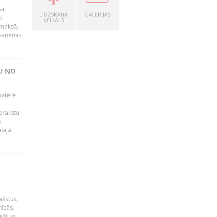
sat
LĪDZSKAŅA
GALERIJAS
i
VEIKALS
āmaksā,
 saņēmis
U NO
patērē
o
ierakstu
m
lajā
akstus,
nīcās,
ži, jo