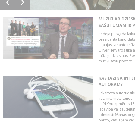
MŪZIĶI AR DZIES
SAŠUTUMAM IR 
Pēdējā pusgada laikā 
prezidenta kandidāt
atļaujas izmanto mūz
Oliver" ietvaros tika 
mūziķu dziesmas. Šovā
mūziķi savu protestu 
KAS JĀZINA INTE
AUTORAM?
Sakārtota autortiesīb
līdzi interneta tende
atlīdzību apmērus.15
izdevība vai zaudējum
administrēšanas organi
par to, kas jāņem vēr