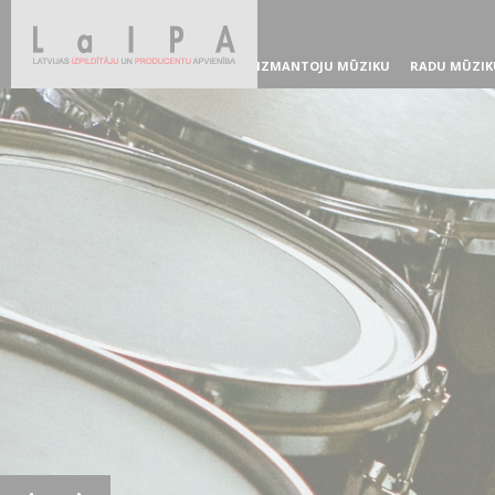
IZMANTOJU MŪZIKU
RADU MŪZIK