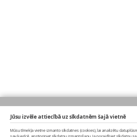
Jūsu izvēle attiecībā uz sīkdatnēm šajā vietnē
Mūsu tīmekļa vietne izmanto sīkdatnes (cookies), lai analizētu datuplūsm
savā ierīcē, apstipriniet sīkdatņu izmantošanu. Ja noraidīsiet sīkdatņu 