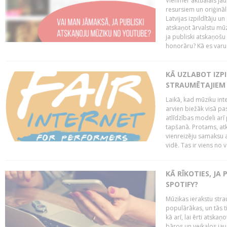
Vienmēr aktuālais jau
resursiem un oriģināl
Latvijas izpildītāju u
atskaņot ārvalstu mū
ja publiski atskaņošu
honorāru? Kā es varu t
KĀ UZLABOT IZPI
STRAUMĒTAJIEM 
Laikā, kad mūziku in
arvien biežāk visā pa
atlīdzības modeli arī 
tapšanā. Protams, at
vienreizēju samaksu a
vidē. Tas ir viens no 
KĀ RĪKOTIES, JA
SPOTIFY?
Mūzikas ierakstu stra
populārākas, un tās ti
kā arī, lai ērti atsk
bāros un veikalos jau 