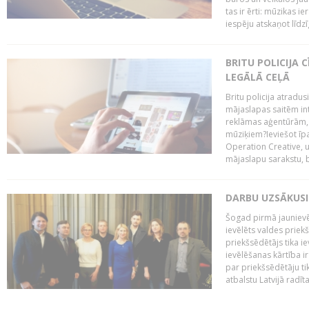
tas ir ērti: mūzikas 
iespēju atskaņot līdzīg
BRITU POLICIJA
LEGĀLĀ CEĻĀ
Britu policija atradus
mājaslapas saitēm in
reklāmas aģentūrām, pā
mūziķiem?Ieviešot ī
Operation Creative, un
mājaslapu sarakstu, bri
DARBU UZSĀKUSI
Šogad pirmā jaunievēl
ievēlēts valdes prie
priekšsēdētājs tika i
ievēlēšanas kārtība ir
par priekšsēdētāju tik
atbalstu Latvijā radīt