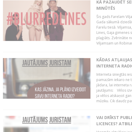
KĀ PAZAUDĒT SE
MINŪTĒS
Šis gads Farelam Vilja
Gada sākumā dziedātā
Farelu tiesā. Viljamsa
Lines, Gaja ģimenes s
plaģiāts. Zvērinātie 
Viljamsam un Robinam
KĀDAS ATĻAUJAS 
INTERNETA RADI
Interneta sniegtās ies
pamazām iekaro ne tik
jādara, lai interneta 
jautājums: Vēlos izve
ja vēlos atskaņot gan
mūziku. Cik daudz par 
VAI DRĪKST PUB
LICENCES? ATBIL