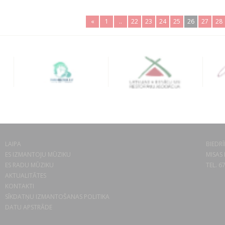
«
1
..
22
23
24
25
26
27
28
LAIPA
BIEDRĪ
ES IZMANTOJU MŪZIKU
MISAS 
ES RADU MŪZIKU
TEL. 6
AKTUALITĀTES
KONTAKTI
SĪKDATŅU IZMANTOŠANAS POLITIKA
DATU APSTRĀDE