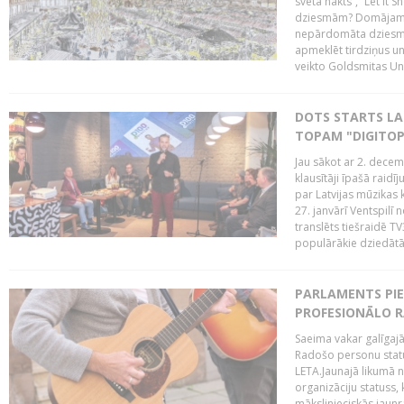
svēta nakts“, “Let it
dziesmām? Domājams, l
nepārdomāta dziesmu s
apmeklēt tirdziņus un
veikto Goldsmitas Uni
DOTS STARTS LA
TOPAM "DIGITOP
Jau sākot ar 2. decemb
klausītāji īpašā raidī
par Latvijas mūzikas 
27. janvārī Ventspilī 
translēts tiešraidē TV
populārākie dziedātāji
PARLAMENTS PI
PROFESIONĀLO R
Saeima vakar galīgajā
Radošo personu statu
LETA.Jaunajā likumā 
organizāciju statuss,
mākslinieciskās jaunr