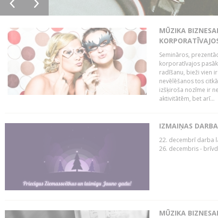
MŪZIKA BIZNESAM
KORPORATĪVAJO
Semināros, prezentāc
korporatīvajos pasā
radīšanu, bieži vien i
nevēlēšanos tos citkār
izšķiroša nozīme ir ne
aktivitātēm, bet arī...
IZMAIŅAS DARBA
22. decembrī darba la
26. decembris - brīvd
MŪZIKA BIZNESA