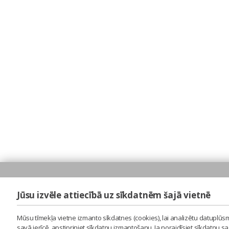
Jūsu izvēle attiecībā uz sīkdatnēm šajā vietnē
Mūsu tīmekļa vietne izmanto sīkdatnes (cookies), lai analizētu datuplūsm
savā ierīcē, apstipriniet sīkdatņu izmantošanu. Ja noraidīsiet sīkdatņu 