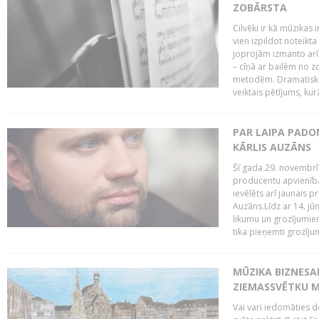
ZOBĀRSTA
Cilvēki ir kā mūzikas 
vien izpildot noteikta
joprojām izmanto arī m
– cīņā ar bailēm no z
metodēm. Dramatisku 
veiktais pētījums, kurā
PAR LAIPA PADOM
KĀRLIS AUZĀNS
Šī gada 29. novembrī 
producentu apvienība
ievēlēts arī jaunais pr
Auzāns.Līdz ar 14. jū
likumu un grozījumie
tika pieņemti grozījum
MŪZIKA BIZNESAM
ZIEMASSVĒTKU M
Vai vari iedomāties d