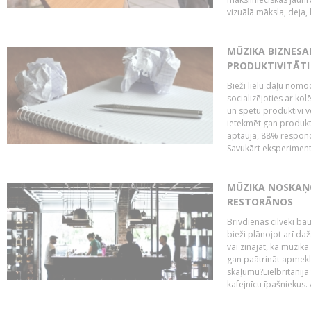
vizuālā māksla, deja, l
MŪZIKA BIZNESA
PRODUKTIVITĀTI
Bieži lielu daļu nomo
socializējoties ar kolē
un spētu produktīvi v
ietekmēt gan produktiv
aptaujā, 88% responde
Savukārt eksperimenta
MŪZIKA NOSKAŅO
RESTORĀNOS
Brīvdienās cilvēki ba
bieži plānojot arī da
vai zinājāt, ka mūzika
gan paātrināt apmekl
skaļumu?Lielbritānijā
kafejnīcu īpašniekus. 