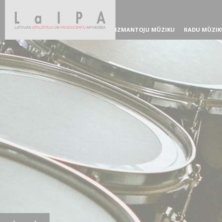
IZMANTOJU MŪZIKU
RADU MŪZIK