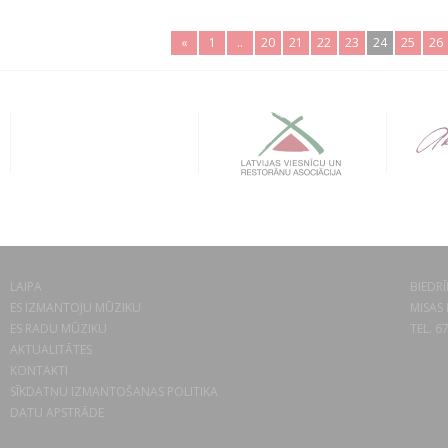
«
1
..
20
21
22
23
24
25
26
LAIPA
BIEDRĪ
ES IZMANTOJU MŪZIKU
MISAS 
ES RADU MŪZIKU
TEL. 6
AKTUALITĀTES
KONTAKTI
SĪKDATŅU IZMANTOŠANAS POLITIKA
DATU APSTRĀDE