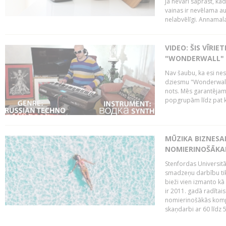
Ja nevari saprast, kād
vainas ir nevēlama au
nelabvēlīgi. Annamalai
VIDEO: ŠIS VĪRIE
"WONDERWALL" K
Nav šaubu, ka esi nes
dziesmu "Wonderwall"
nots. Mēs garantējam 
popgrupām līdz pat kr
MŪZIKA BIZNESA
NOMIERINOŠĀKA
Stenfordas Universitā
smadzeņu darbību tikp
bieži vien izmanto kā
ir 2011. gadā radīta
nomierinošākās kompozī
skaņdarbi ar 60 līdz 5