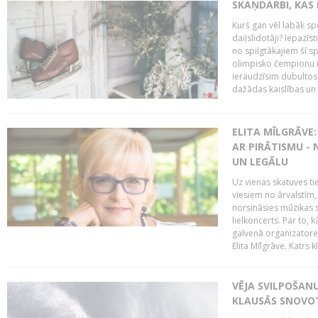
SKAŅDARBI, KAS 
Kurš gan vēl labāk sp
daiļslidotāji? Iepazī
no spilgtākajiem šī s
olimpisko čempionu iz
ieraudzīsim dubultos 
dažādas kaislības un 
ELITA MĪLGRĀVE:
AR PIRĀTISMU - 
UN LEGĀLU
Uz vienas skatuves t
viesiem no ārvalstīm, 
norsināsies mūzikas
lielkoncerts. Par to, 
galvenā organizatore,
Elita Mīlgrāve. Katrs 
VĒJA SVILPOŠAN
KLAUSĀS SNOVOT