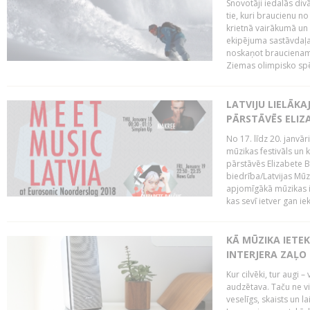
Snovotāji iedalās div
tie, kuri braucienu no
krietnā vairākumā un
ekipējuma sastāvdaļa.
noskaņot braucienam. 
Ziemas olimpisko spē
LATVIJU LIELĀK
PĀRSTĀVĒS ELIZ
No 17. līdz 20. janvā
mūzikas festivāls un 
pārstāvēs Elizabete B
biedrība/Latvijas Mūz
apjomīgākā mūzikas i
kas sevī ietver gan ie
KĀ MŪZIKA IETE
INTERJERA ZAĻO
Kur cilvēki, tur augi –
audzētava. Taču ne vi
veselīgs, skaists un l