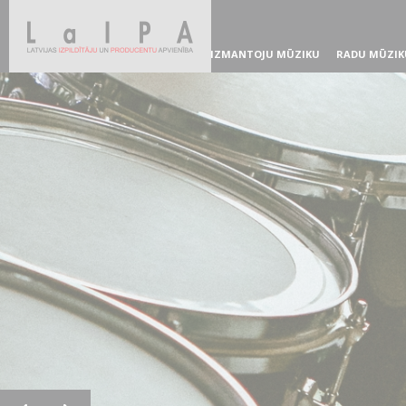
IZMANTOJU MŪZIKU
RADU MŪZIK