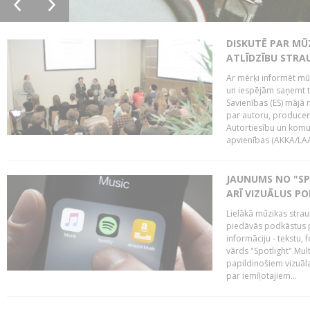
DISKUTĒ PAR MŪ
ATLĪDZĪBU STR
Ar mērķi informēt mū
un iespējām saņemt t
Savienības (ES) mājā n
par autoru, producent
Autortiesību un komu
apvienības (AKKA/LAA)
JAUNUMS NO "SP
ARĪ VIZUĀLUS P
Lielākā mūzikas stra
piedāvās podkāstus par
informāciju - tekstu, 
vārds "Spotlight".Mult
papildinošiem vizuāla
par iemīļotajiem...