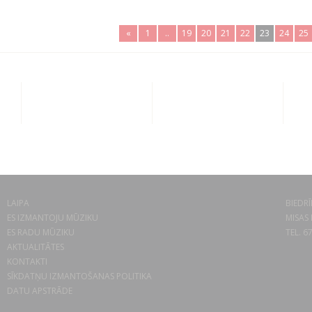
«
1
..
19
20
21
22
23
24
25
LAIPA
BIEDRĪ
ES IZMANTOJU MŪZIKU
MISAS 
ES RADU MŪZIKU
TEL. 6
AKTUALITĀTES
KONTAKTI
SĪKDATŅU IZMANTOŠANAS POLITIKA
DATU APSTRĀDE