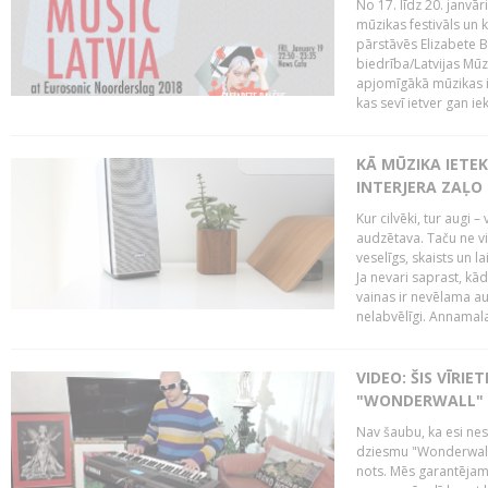
No 17. līdz 20. janvā
mūzikas festivāls un 
pārstāvēs Elizabete B
biedrība/Latvijas Mūz
apjomīgākā mūzikas i
kas sevī ietver gan ie
KĀ MŪZIKA IETE
INTERJERA ZAĻO
Kur cilvēki, tur augi –
audzētava. Taču ne vi
veselīgs, skaists un l
Ja nevari saprast, kād
vainas ir nevēlama au
nelabvēlīgi. Annamalai
VIDEO: ŠIS VĪRIE
"WONDERWALL" K
Nav šaubu, ka esi nes
dziesmu "Wonderwall"
nots. Mēs garantējam 