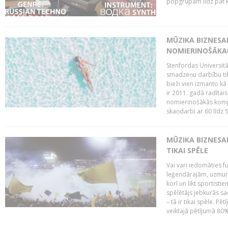
popgrupām līdz pat kr
MŪZIKA BIZNESA
NOMIERINOŠĀKA
Stenfordas Universitā
smadzeņu darbību tikp
bieži vien izmanto kā
ir 2011. gadā radīta
nomierinošākās kompozī
skaņdarbi ar 60 līdz 5
MŪZIKA BIZNESA
TIKAI SPĒLE
Vai vari iedomāties f
leģendārajām, uzmund
korī un likt sportist
spēlētājs jebkurās sa
– tā ir tikai spēle. P
veiktajā pētījumā 80%