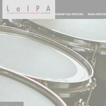
IZMANTOJU MŪZIKU
RADU MŪZIK