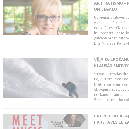
AR PIRĀTISMU - 
UN LEGĀLU
Uz vienas skatuves t
viesiem no ārvalstīm, 
norsināsies mūzikas
lielkoncerts. Par to, 
galvenā organizatore,
Elita Mīlgrāve. Katrs 
VĒJA SVILPOŠAN
KLAUSĀS SNOVOT
Snovotāji iedalās div
tie, kuri braucienu no
krietnā vairākumā un
ekipējuma sastāvdaļa.
noskaņot braucienam. 
Ziemas olimpisko spē
LATVIJU LIELĀK
PĀRSTĀVĒS ELIZ