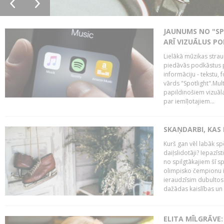
JAUNUMS NO "SP
ARĪ VIZUĀLUS P
Lielākā mūzikas stra
piedāvās podkāstus par
informāciju - tekstu, 
vārds "Spotlight".Mult
papildinošiem vizuāla
par iemīļotajiem...
SKAŅDARBI, KAS 
Kurš gan vēl labāk sp
daiļslidotāji? Iepazī
no spilgtākajiem šī s
olimpisko čempionu iz
ieraudzīsim dubultos 
dažādas kaislības un 
ELITA MĪLGRĀVE: