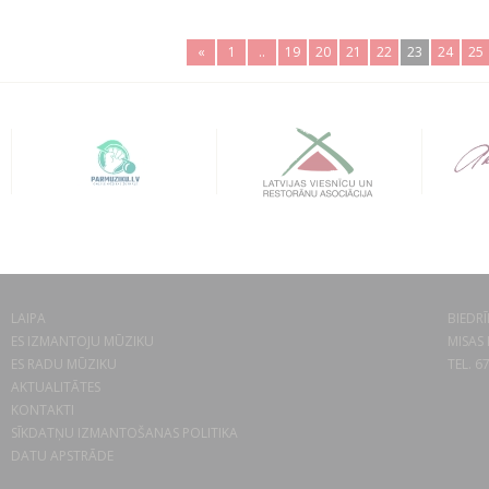
«
1
..
19
20
21
22
23
24
25
LAIPA
BIEDRĪ
ES IZMANTOJU MŪZIKU
MISAS 
ES RADU MŪZIKU
TEL. 6
AKTUALITĀTES
KONTAKTI
SĪKDATŅU IZMANTOŠANAS POLITIKA
DATU APSTRĀDE