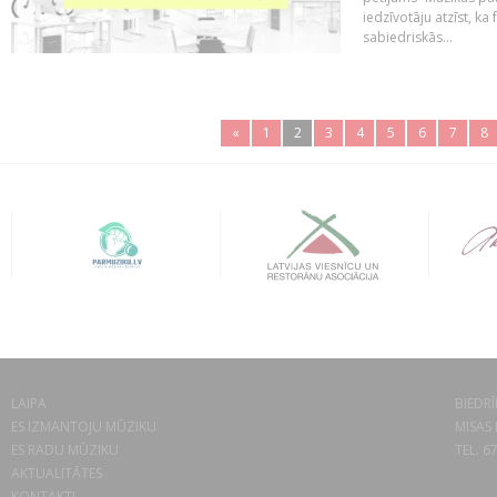
iedzīvotāju atzīst, ka
sabiedriskās...
«
1
2
3
4
5
6
7
8
LAIPA
BIEDRĪ
ES IZMANTOJU MŪZIKU
MISAS 
ES RADU MŪZIKU
TEL. 6
AKTUALITĀTES
KONTAKTI