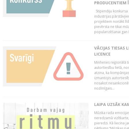
PRODUCENTIEM Ī
Stipendiju konkursa m
industrijas pārstāvji
projektiem nonākt līd
pievērsta ne tikai mūz
popularizēšanai gan La
VĀCIJAS TIESAS 
LICENCE
Minhenes reģionālā t
autortiesību lietā, n
atzina, ka kompānijas
izmantojis autorties
nosakot nesankcionētu
nozīmīgais...
LAIPA UZSĀK KA
Mūzika rada emocijas
neredzamā vizītkarte,
pieredzi. Kā liecina 
pētījums “Mūzikas pat