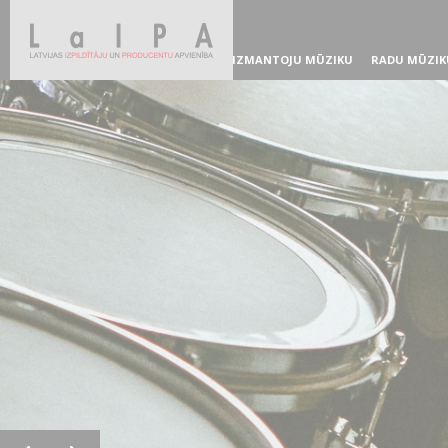
IZMANTOJU MŪZIKU
RADU MŪZIK