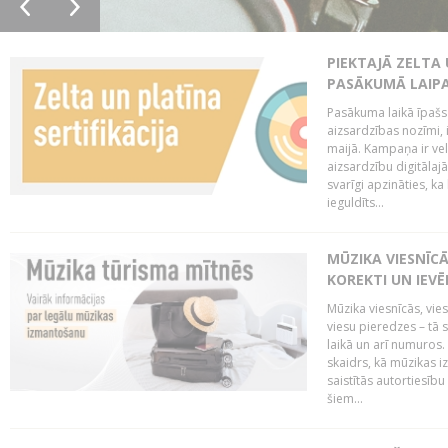
PIEKTAJĀ ZELTA
PASĀKUMĀ LAIPA
Pasākuma laikā īpašs u
aizsardzības nozīmi,
maijā. Kampaņa ir vel
aizsardzību digitālajā
svarīgi apzināties, ka
ieguldīts...
MŪZIKA VIESNĪC
KOREKTI UN IEV
Mūzika viesnīcās, vie
viesu pieredzes – tā 
laikā un arī numuro
skaidrs, kā mūzikas i
saistītās autortiesīb
šiem...