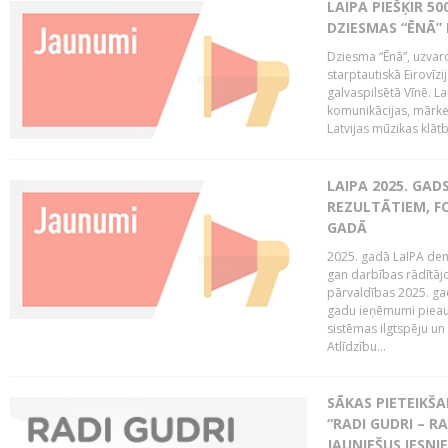
LAIPA PIEŠĶIR 5
DZIESMAS “ĒNĀ”
Dziesma “Ēnā”, uzvaro
starptautiskā Eirovīz
galvaspilsētā Vīnē. L
komunikācijas, mārket
Latvijas mūzikas klātb
LAIPA 2025. GAD
REZULTĀTIEM, FO
GADĀ
2025. gadā LaIPA demo
gan darbības rādītāj
pārvaldības 2025. gad
gadu ieņēmumi pieaug
sistēmas ilgtspēju 
Atlīdzību...
SĀKAS PIETEIK
“RADI GUDRI – RA
JAUNIEŠUS IESN