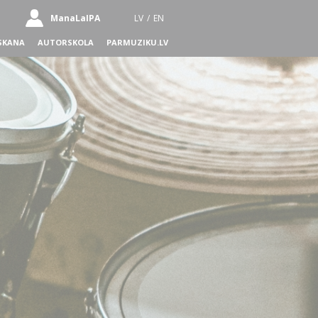
ManaLaIPA
LV
/
EN
SKANA
AUTORSKOLA
PARMUZIKU.LV