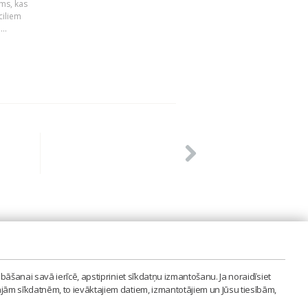
ums, kas
ciliem
..
PVIENĪBA'
bāšanai savā ierīcē, apstipriniet sīkdatņu izmantošanu. Ja noraidīsiet
LAIPA.ORG
ajām sīkdatnēm, to ievāktajiem datiem, izmantotājiem un Jūsu tiesībām,