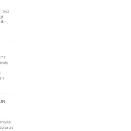
 Tiesa
gi
ībai,
muma
ientu
s
eri
 UN
sinājās
latīna un