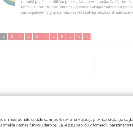
dubultā platīna sertifikātu pasniegšanas ceremonija. Svinīgs notik
notiek jau ceturto reizi, kurā tiek godināti Latvijas mākslinieki par iz
sasniegumiem digitālajā mūzikas vidē.Latvijā mūzikas straumēšana.
2
3
4
5
6
7
8
9
..
48
»
BIEDRĪBA 'LATVIJAS IZPILDĪTĀJU UN PRODUCENTU A
MISAS IELA 3, RĪGA, LV – 1058
 un nodrošinātu sociālo saziņas līdzekļu funkcijas. Ja piekrītat sīkdatņu sagla
TEL. 67605023, MOB. 20398873, E-PASTS: LAIPA[AT]
tīmekļa vietnes funkciju darbību. Lai iegūtu papildu informāciju par izmantot