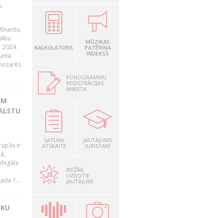
.
finanšu,
sību
MŪZIKAS
r 2024.
KALKULATORS
PATĒRIŅA
INDEKSS
juma
nozarēs.
FONOGRAMMU
REĢISTRĀCIJAS
ANKETA
AM
VALSTU
SATURA
JAUTĀJUMS
rupās ir
ATSKAITE
JURISTAM
ā,
elegāla
BIEŽĀK
UZDOTIE
da 1....
JAUTĀJUMI
SKU