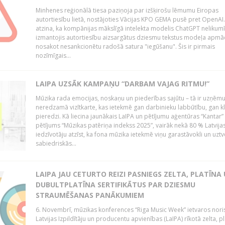
Minhenes reģionālā tiesa paziņoja par izšķirošu lēmumu Eiropas
autortiesību lietā, nostājoties Vācijas KPO GEMA pusē pret OpenAI.
atzina, ka kompānijas mākslīgā intelekta modelis ChatGPT nelikumī
izmantojis autortiesību aizsargātus dziesmu tekstus modeļa apmāc
nosakot nesankcionētu radošā satura "iegūšanu". Šis ir pirmais
nozīmīgais...
LAIPA UZSĀK KAMPAŅU “DARBAM VAJAG RITMU!”
Mūzika rada emocijas, noskaņu un piederības sajūtu – tā ir uzņē
neredzamā vizītkarte, kas ietekmē gan darbinieku labbūtību, gan kl
pieredzi. Kā liecina jaunākais LaIPA un pētījumu aģentūras “Kantar”
pētījums “Mūzikas patēriņa indekss 2025”, vairāk nekā 80 % Latvija
iedzīvotāju atzīst, ka fona mūzika ietekmē viņu garastāvokli un uztv
sabiedriskās...
LAIPA JAU CETURTO REIZI PASNIEGS ZELTA, PLATĪNA
DUBULTPLATĪNA SERTIFIKĀTUS PAR DZIESMU
STRAUMĒŠANAS PANĀKUMIEM
6. Novembrī, mūzikas konferences “Riga Music Week” ietvaros nori
Latvijas Izpildītāju un producentu apvienības (LaIPA) rīkotā zelta, p