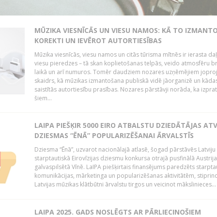
MŪZIKA VIESNĪCĀS UN VIESU NAMOS: KĀ TO IZMANT
KOREKTI UN IEVĒROT AUTORTIESĪBAS
Mūzika viesnīcās, viesu namos un citās tūrisma mītnēs ir ierasta da
viesu pieredzes – tā skan koplietošanas telpās, veido atmosfēru b
laikā un arī numuros. Tomēr daudziem nozares uzņēmējiem jopro
skaidrs, kā mūzikas izmantošana publiskā vidē jāorganizē un kādas 
saistītās autortiesību prasības. Nozares pārstāvji norāda, ka izpra
šiem...
LAIPA PIEŠĶIR 5000 EIRO ATBALSTU DZIEDĀTĀJAS AT
DZIESMAS “ĒNĀ” POPULARIZĒŠANAI ĀRVALSTĪS
Dziesma “Ēnā”, uzvarot nacionālajā atlasē, šogad pārstāvēs Latviju 
starptautiskā Eirovīzijas dziesmu konkursa otrajā pusfinālā Austrij
galvaspilsētā Vīnē. LaIPA piešķirtais finansējums paredzēts starpta
komunikācijas, mārketinga un popularizēšanas aktivitātēm, stiprin
Latvijas mūzikas klātbūtni ārvalstu tirgos un veicinot mākslinieces...
LAIPA 2025. GADS NOSLĒGTS AR PĀRLIECINOŠIEM