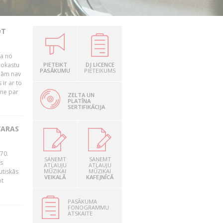
OT
ļa no
rokastu
PIETEIKT
DJ LICENCE
PASĀKUMU
PIETEIKUMS
jām nav
ir ar to
tne par
ZELTA UN
PLATĪNA
SERTIFIKĀCIJA
VARAS
70.
SAŅEMT
SAŅEMT
as
ATĻAUJU
ATĻAUJU
utiskās
MŪZIKAI
MŪZIKAI
VEIKALĀ
KAFEJNĪCĀ
ot
PASĀKUMA
FONOGRAMMU
ATSKAITE