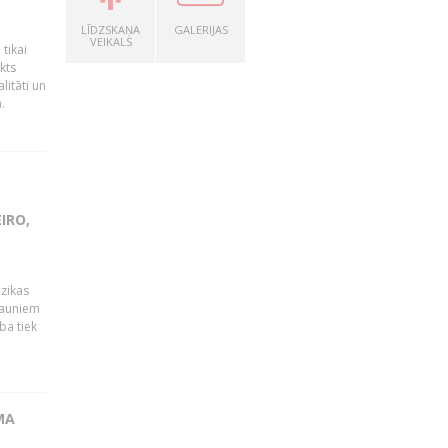
LĪDZSKAŅA
GALERIJAS
VEIKALS
tikai
kts
litāti un
.
IRO,
ūzikas
 jauniem
ba tiek
MA