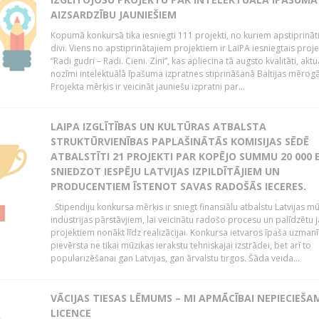
AIZSARDZĪBU JAUNIEŠIEM
Kopumā konkursā tika iesniegti 111 projekti, no kuriem apstiprināti 
divi. Viens no apstiprinātajiem projektiem ir LaIPA iesniegtais proje
“Radi gudri – Radi. Cieni. Zini”, kas apliecina tā augsto kvalitāti, aktua
nozīmi intelektuālā īpašuma izpratnes stiprināšanā Baltijas mērogā
Projekta mērķis ir veicināt jauniešu izpratni par...
LAIPA IZGLĪTĪBAS UN KULTŪRAS ATBALSTA
STRUKTŪRVIENĪBAS PAPLAŠINĀTĀS KOMISIJAS SĒDĒ
ATBALSTĪTI 21 PROJEKTI PAR KOPĒJO SUMMU 20 000 E
SNIEDZOT IESPĒJU LATVIJAS IZPILDĪTĀJIEM UN
PRODUCENTIEM ĪSTENOT SAVAS RADOŠĀS IECERES.
Stipendiju konkursa mērķis ir sniegt finansiālu atbalstu Latvijas m
industrijas pārstāvjiem, lai veicinātu radošo procesu un palīdzētu
projektiem nonākt līdz realizācijai. Konkursa ietvaros īpaša uzmanī
pievērsta ne tikai mūzikas ierakstu tehniskajai izstrādei, bet arī to
popularizēšanai gan Latvijas, gan ārvalstu tirgos. Šāda veida...
VĀCIJAS TIESAS LĒMUMS – MI APMĀCĪBAI NEPIECIEŠA
LICENCE