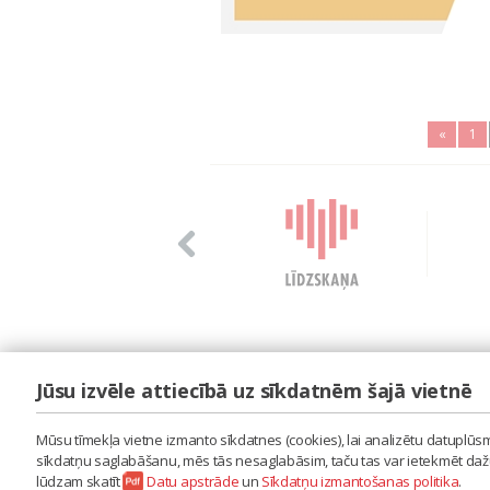
«
1
Jūsu izvēle attiecībā uz sīkdatnēm šajā vietnē
LAIPA
ES IZMANTOJU MŪZIKU
Mūsu tīmekļa vietne izmanto sīkdatnes (cookies), lai analizētu datuplūsmu
ES RADU MŪZIKU
sīkdatņu saglabāšanu, mēs tās nesaglabāsim, taču tas var ietekmēt dažu 
AKTUALITĀTES
lūdzam skatīt
Datu apstrāde
un
Sīkdatņu izmantošanas politika
.