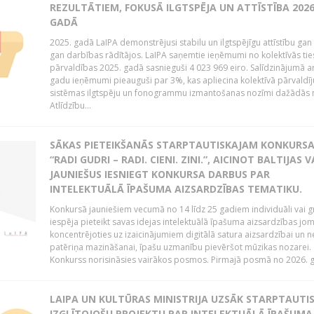
REZULTĀTIEM, FOKUSĀ ILGTSPĒJA UN ATTĪSTĪBA 2026
GADĀ
2025. gadā LaIPA demonstrējusi stabilu un ilgtspējīgu attīstību gan 
gan darbības rādītājos. LaIPA saņemtie ieņēmumi no kolektīvās tie
pārvaldības 2025. gadā sasnieguši 4 023 969 eiro. Salīdzinājumā a
gadu ieņēmumi pieauguši par 3%, kas apliecina kolektīvā pārvaldī
sistēmas ilgtspēju un fonogrammu izmantošanas nozīmi dažādās 
Atlīdzību...
SĀKAS PIETEIKŠANĀS STARPTAUTISKAJAM KONKURS
“RADI GUDRI – RADI. CIENI. ZINI.”, AICINOT BALTIJAS 
JAUNIEŠUS IESNIEGT KONKURSA DARBUS PAR
INTELEKTUĀLĀ ĪPAŠUMA AIZSARDZĪBAS TEMATIKU.
Konkursā jauniešiem vecumā no 14 līdz 25 gadiem individuāli vai g
iespēja pieteikt savas idejas intelektuālā īpašuma aizsardzības jom
koncentrējoties uz izaicinājumiem digitālā satura aizsardzībai un n
patēriņa mazināšanai, īpašu uzmanību pievēršot mūzikas nozarei.
Konkurss norisināsies vairākos posmos. Pirmajā posmā no 2026. ga
LAIPA UN KULTŪRAS MINISTRIJA UZSĀK STARPTAUTI
IZGLĪTOJOŠU PROJEKTU PAR INTELEKTUĀLĀ ĪPAŠUMA