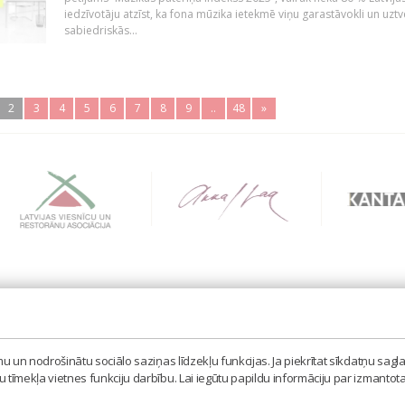
iedzīvotāju atzīst, ka fona mūzika ietekmē viņu garastāvokli un uztv
sabiedriskās...
2
3
4
5
6
7
8
9
..
48
»
BIEDRĪBA 'LATVIJAS IZPILDĪTĀJU UN PRODUCENTU A
MISAS IELA 3, RĪGA, LV – 1058
 un nodrošinātu sociālo saziņas līdzekļu funkcijas. Ja piekrītat sīkdatņu sagla
TEL. 67605023, MOB. 20398873, E-PASTS: LAIPA[AT]
tīmekļa vietnes funkciju darbību. Lai iegūtu papildu informāciju par izmantot