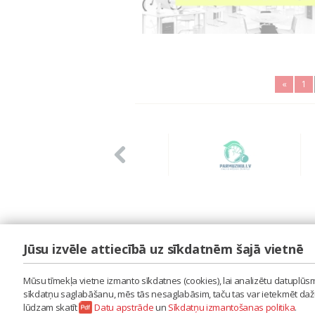
«
1
Jūsu izvēle attiecībā uz sīkdatnēm šajā vietnē
LAIPA
ES IZMANTOJU MŪZIKU
Mūsu tīmekļa vietne izmanto sīkdatnes (cookies), lai analizētu datuplūsmu
ES RADU MŪZIKU
sīkdatņu saglabāšanu, mēs tās nesaglabāsim, taču tas var ietekmēt dažu 
AKTUALITĀTES
lūdzam skatīt
Datu apstrāde
un
Sīkdatņu izmantošanas politika
.
KONTAKTI