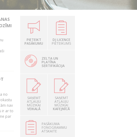
ANAS
OZĪMI
mu
PIETEIKT
DJ LICENCE
PASĀKUMU
PIETEIKUMS
aši
ZELTA UN
PLATĪNA
SERTIFIKĀCIJA
OT
ļa no
SAŅEMT
SAŅEMT
rokastu
ATĻAUJU
ATĻAUJU
jām nav
MŪZIKAI
MŪZIKAI
VEIKALĀ
KAFEJNĪCĀ
ir ar to
tne par
PASĀKUMA
FONOGRAMMU
ATSKAITE