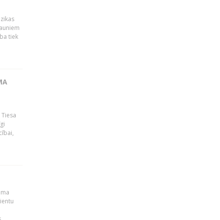
ūzikas
 jauniem
ba tiek
MA
 Tiesa
gi
ībai,
muma
ientu
s