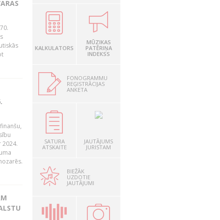
VARAS
70.
as
MŪZIKAS
utiskās
KALKULATORS
PATĒRIŅA
ot
INDEKSS
FONOGRAMMU
REĢISTRĀCIJAS
ANKETA
.
finanšu,
sību
SATURA
JAUTĀJUMS
r 2024.
ATSKAITE
JURISTAM
juma
nozarēs.
BIEŽĀK
UZDOTIE
JAUTĀJUMI
AM
VALSTU