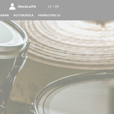
ManaLaIPA
LV
/
EN
SKANA
AUTORSKOLA
PARMUZIKU.LV