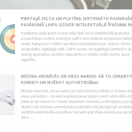
PIEKTAJĀ ZELTA UN PLATĪNA SERTIFIKĀTU PASNIEGŠ
PASĀKUMĀ LAIPA UZSVER INTELEKTUĀLĀ ĪPAŠUMA N
Pasākuma laikā īpašs uzsvars tika likts arī uz intelektuālā īpašuma
aizsardzības nozīmi, iezīmējot LaIPA informatīvās kampaņas sāku
maijā. Kampaņa ir veltīta izpratnes veicināšanai par radošo darbu
aizsardzību digitālajā vidē. LaIPA uzsver, ka digitālajā laikmetā ir īp
svarīgi apzināties, ka katrs skaņdarbs ir cilvēku radīts darbs, kurā
ieguldīts...
MŪZIKA VIESNĪCĀS UN VIESU NAMOS: KĀ TO IZMANT
KOREKTI UN IEVĒROT AUTORTIESĪBAS
Mūzika viesnīcās, viesu namos un citās tūrisma mītnēs ir ierasta da
viesu pieredzes – tā skan koplietošanas telpās, veido atmosfēru b
laikā un arī numuros. Tomēr daudziem nozares uzņēmējiem jopro
skaidrs, kā mūzikas izmantošana publiskā vidē jāorganizē un kādas 
saistītās autortiesību prasības. Nozares pārstāvji norāda, ka izpra
šiem...