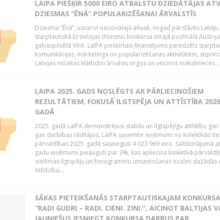
LAIPA PIEŠĶIR 5000 EIRO ATBALSTU DZIEDĀTĀJAS AT
DZIESMAS “ĒNĀ” POPULARIZĒŠANAI ĀRVALSTĪS
Dziesma “Ēnā”, uzvarot nacionālajā atlasē, šogad pārstāvēs Latviju 
starptautiskā Eirovīzijas dziesmu konkursa otrajā pusfinālā Austrij
galvaspilsētā Vīnē. LaIPA piešķirtais finansējums paredzēts starpta
komunikācijas, mārketinga un popularizēšanas aktivitātēm, stiprin
Latvijas mūzikas klātbūtni ārvalstu tirgos un veicinot mākslinieces...
LAIPA 2025. GADS NOSLĒGTS AR PĀRLIECINOŠIEM
REZULTĀTIEM, FOKUSĀ ILGTSPĒJA UN ATTĪSTĪBA 2026
GADĀ
2025. gadā LaIPA demonstrējusi stabilu un ilgtspējīgu attīstību gan 
gan darbības rādītājos. LaIPA saņemtie ieņēmumi no kolektīvās tie
pārvaldības 2025. gadā sasnieguši 4 023 969 eiro. Salīdzinājumā a
gadu ieņēmumi pieauguši par 3%, kas apliecina kolektīvā pārvaldī
sistēmas ilgtspēju un fonogrammu izmantošanas nozīmi dažādās 
Atlīdzību...
SĀKAS PIETEIKŠANĀS STARPTAUTISKAJAM KONKURS
“RADI GUDRI – RADI. CIENI. ZINI.”, AICINOT BALTIJAS 
JAUNIEŠUS IESNIEGT KONKURSA DARBUS PAR