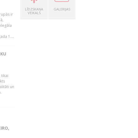
LĪDZSKAŅA
GALERIJAS
VEIKALS
rupās ir
ā,
elegāla
da 1....
SKU
tikai
kts
litāti un
.
IRO,