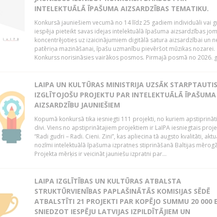
INTELEKTUĀLĀ ĪPAŠUMA AIZSARDZĪBAS TEMATIKU.
Konkursā jauniešiem vecumā no 14 līdz 25 gadiem individuāli vai g
iespēja pieteikt savas idejas intelektuālā īpašuma aizsardzības jom
koncentrējoties uz izaicinājumiem digitālā satura aizsardzībai un n
patēriņa mazināšanai, īpašu uzmanību pievēršot mūzikas nozarei.
Konkurss norisināsies vairākos posmos. Pirmajā posmā no 2026. ga
LAIPA UN KULTŪRAS MINISTRIJA UZSĀK STARPTAUTI
IZGLĪTOJOŠU PROJEKTU PAR INTELEKTUĀLĀ ĪPAŠUMA
AIZSARDZĪBU JAUNIEŠIEM
Kopumā konkursā tika iesniegti 111 projekti, no kuriem apstiprināti 
divi. Viens no apstiprinātajiem projektiem ir LaIPA iesniegtais proje
“Radi gudri – Radi. Cieni. Zini”, kas apliecina tā augsto kvalitāti, aktua
nozīmi intelektuālā īpašuma izpratnes stiprināšanā Baltijas mērogā
Projekta mērķis ir veicināt jauniešu izpratni par...
LAIPA IZGLĪTĪBAS UN KULTŪRAS ATBALSTA
STRUKTŪRVIENĪBAS PAPLAŠINĀTĀS KOMISIJAS SĒDĒ
ATBALSTĪTI 21 PROJEKTI PAR KOPĒJO SUMMU 20 000 E
SNIEDZOT IESPĒJU LATVIJAS IZPILDĪTĀJIEM UN