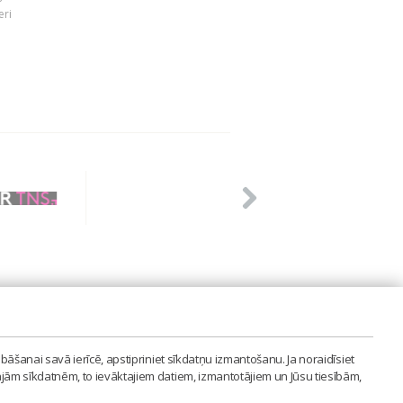
eri
PVIENĪBA'
bāšanai savā ierīcē, apstipriniet sīkdatņu izmantošanu. Ja noraidīsiet
LAIPA.ORG
ajām sīkdatnēm, to ievāktajiem datiem, izmantotājiem un Jūsu tiesībām,