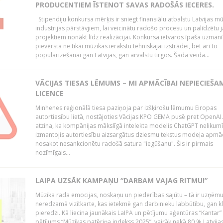
PRODUCENTIEM ĪSTENOT SAVAS RADOŠĀS IECERES.
Stipendiju konkursa mērķis ir sniegt finansiālu atbalstu Latvijas m
industrijas pārstāvjiem, lai veicinātu radošo procesu un palīdzētu
projektiem nonākt līdz realizācijai. Konkursa ietvaros īpaša uzmanī
pievērsta ne tikai mūzikas ierakstu tehniskajai izstrādei, bet arī to
popularizēšanai gan Latvijas, gan ārvalstu tirgos. Šāda veida...
VĀCIJAS TIESAS LĒMUMS – MI APMĀCĪBAI NEPIECIEŠA
LICENCE
Minhenes reģionālā tiesa paziņoja par izšķirošu lēmumu Eiropas
autortiesību lietā, nostājoties Vācijas KPO GEMA pusē pret OpenAI.
atzina, ka kompānijas mākslīgā intelekta modelis ChatGPT nelikumī
izmantojis autortiesību aizsargātus dziesmu tekstus modeļa apmāc
nosakot nesankcionētu radošā satura "iegūšanu". Šis ir pirmais
nozīmīgais...
LAIPA UZSĀK KAMPAŅU “DARBAM VAJAG RITMU!”
Mūzika rada emocijas, noskaņu un piederības sajūtu – tā ir uzņē
neredzamā vizītkarte, kas ietekmē gan darbinieku labbūtību, gan kl
pieredzi. Kā liecina jaunākais LaIPA un pētījumu aģentūras “Kantar”
pētījums “Mūzikas patēriņa indekss 2025”, vairāk nekā 80 % Latvija