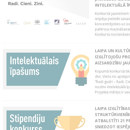
INTELEKTUĀLĀ Ī
Konkursā jauniešiem v
iespēja pieteikt sava
koncentrējoties uz iz
patēriņa mazināšanai
Konkurss norisināsie
LAIPA UN KULTŪ
IZGLĪTOJOŠU PR
AIZSARDZĪBU JAU
Kopumā konkursā tika 
divi. Viens no apstipr
“Radi gudri – Radi. Cie
nozīmi intelektuālā ī
Projekta mērķis ir veic
LAIPA IZGLĪTĪB
STRUKTŪRVIENĪB
ATBALSTĪTI 21 P
SNIEDZOT IESPĒJ