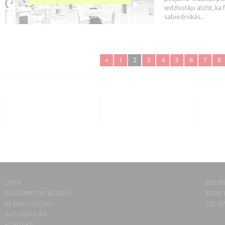
iedzīvotāju atzīst, ka
sabiedriskās...
«
1
2
3
4
5
6
7
8
LAIPA
BIEDRĪ
ES IZMANTOJU MŪZIKU
MISAS 
ES RADU MŪZIKU
TEL. 6
AKTUALITĀTES
KONTAKTI