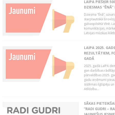
LAIPA PIEŠĶIR 5
DZIESMAS “ĒNĀ”
Dziesma “Ēnā”, uzvaro
starptautiskā Eirovīz
galvaspilsētā Vīnē. L
komunikācijas, mārket
Latvijas mūzikas klātb
LAIPA 2025. GAD
REZULTĀTIEM, FO
GADĀ
2025. gadā LaIPA demo
gan darbības rādītāj
pārvaldības 2025. gad
gadu ieņēmumi pieaug
sistēmas ilgtspēju 
Atlīdzību...
SĀKAS PIETEIK
“RADI GUDRI – RA
JAUNIEŠUS IESN