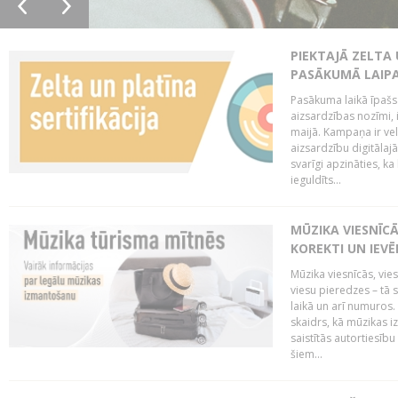
PIEKTAJĀ ZELTA
PASĀKUMĀ LAIPA
Pasākuma laikā īpašs u
aizsardzības nozīmi,
maijā. Kampaņa ir vel
aizsardzību digitālajā
svarīgi apzināties, ka
ieguldīts...
MŪZIKA VIESNĪC
KOREKTI UN IEV
Mūzika viesnīcās, vie
viesu pieredzes – tā 
laikā un arī numuro
skaidrs, kā mūzikas i
saistītās autortiesīb
šiem...