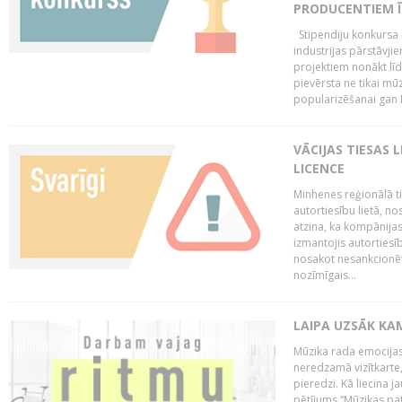
PRODUCENTIEM Ī
Stipendiju konkursa m
industrijas pārstāvji
projektiem nonākt līd
pievērsta ne tikai mūz
popularizēšanai gan La
VĀCIJAS TIESAS 
LICENCE
Minhenes reģionālā t
autortiesību lietā, n
atzina, ka kompānijas
izmantojis autorties
nosakot nesankcionētu
nozīmīgais...
LAIPA UZSĀK KA
Mūzika rada emocijas
neredzamā vizītkarte,
pieredzi. Kā liecina 
pētījums “Mūzikas pat