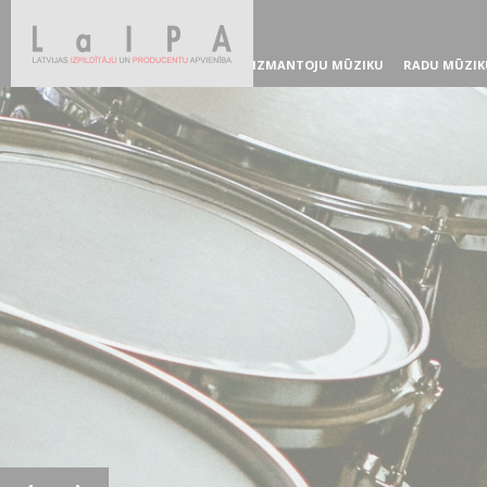
IZMANTOJU MŪZIKU
RADU MŪZIK