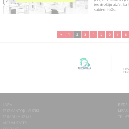
iedzīvotāju atzīst, ka
sabiedriskās...
«
1
2
3
4
5
6
7
8
LAIPA
BIEDRĪ
ES IZMANTOJU MŪZIKU
MISAS 
ES RADU MŪZIKU
TEL. 6
AKTUALITĀTES
KONTAKTI