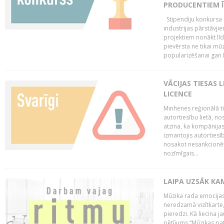
PRODUCENTIEM Ī
Stipendiju konkursa m
industrijas pārstāvji
projektiem nonākt līd
pievērsta ne tikai mūz
popularizēšanai gan La
VĀCIJAS TIESAS 
LICENCE
Minhenes reģionālā t
autortiesību lietā, n
atzina, ka kompānijas
izmantojis autorties
nosakot nesankcionētu
nozīmīgais...
LAIPA UZSĀK KA
Mūzika rada emocijas
neredzamā vizītkarte,
pieredzi. Kā liecina 
pētījums “Mūzikas pat