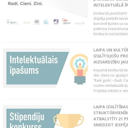
INTELEKTUĀLĀ Ī
Konkursā jauniešiem v
iespēja pieteikt sava
koncentrējoties uz iz
patēriņa mazināšanai
Konkurss norisināsie
LAIPA UN KULTŪ
IZGLĪTOJOŠU PR
AIZSARDZĪBU JAU
Kopumā konkursā tika 
divi. Viens no apstipr
“Radi gudri – Radi. Cie
nozīmi intelektuālā ī
Projekta mērķis ir veic
LAIPA IZGLĪTĪB
STRUKTŪRVIENĪB
ATBALSTĪTI 21 P
SNIEDZOT IESPĒJ