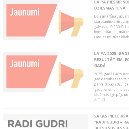
LAIPA PIEŠĶIR 5
DZIESMAS “ĒNĀ”
Dziesma “Ēnā”, uzvaro
starptautiskā Eirovīz
galvaspilsētā Vīnē. L
komunikācijas, mārket
Latvijas mūzikas klātb
LAIPA 2025. GAD
REZULTĀTIEM, FO
GADĀ
2025. gadā LaIPA demo
gan darbības rādītāj
pārvaldības 2025. gad
gadu ieņēmumi pieaug
sistēmas ilgtspēju 
Atlīdzību...
SĀKAS PIETEIK
“RADI GUDRI – RA
JAUNIEŠUS IESN