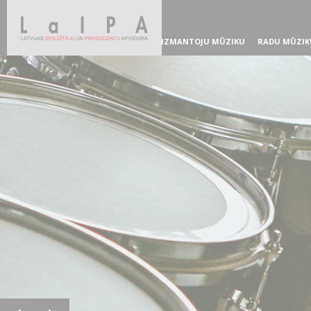
IZMANTOJU MŪZIKU
RADU MŪZIK