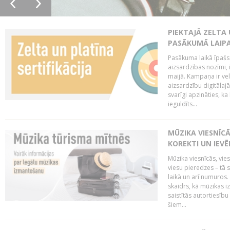
PIEKTAJĀ ZELTA
PASĀKUMĀ LAIPA
Pasākuma laikā īpašs u
aizsardzības nozīmi,
maijā. Kampaņa ir vel
aizsardzību digitālajā
svarīgi apzināties, ka
ieguldīts...
MŪZIKA VIESNĪC
KOREKTI UN IEV
Mūzika viesnīcās, vie
viesu pieredzes – tā 
laikā un arī numuro
skaidrs, kā mūzikas i
saistītās autortiesīb
šiem...