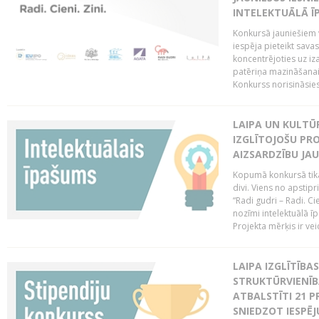
INTELEKTUĀLĀ Ī
Konkursā jauniešiem v
iespēja pieteikt sava
koncentrējoties uz iz
patēriņa mazināšanai
Konkurss norisināsie
LAIPA UN KULTŪ
IZGLĪTOJOŠU PR
AIZSARDZĪBU JAU
Kopumā konkursā tika 
divi. Viens no apstipr
“Radi gudri – Radi. Cie
nozīmi intelektuālā ī
Projekta mērķis ir veic
LAIPA IZGLĪTĪB
STRUKTŪRVIENĪB
ATBALSTĪTI 21 P
SNIEDZOT IESPĒJ