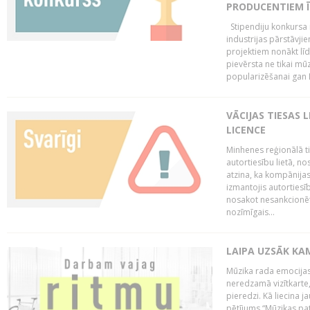
PRODUCENTIEM Ī
Stipendiju konkursa m
industrijas pārstāvji
projektiem nonākt līd
pievērsta ne tikai mūz
popularizēšanai gan La
VĀCIJAS TIESAS 
LICENCE
Minhenes reģionālā t
autortiesību lietā, n
atzina, ka kompānijas
izmantojis autorties
nosakot nesankcionētu
nozīmīgais...
LAIPA UZSĀK KA
Mūzika rada emocijas
neredzamā vizītkarte,
pieredzi. Kā liecina 
pētījums “Mūzikas pat