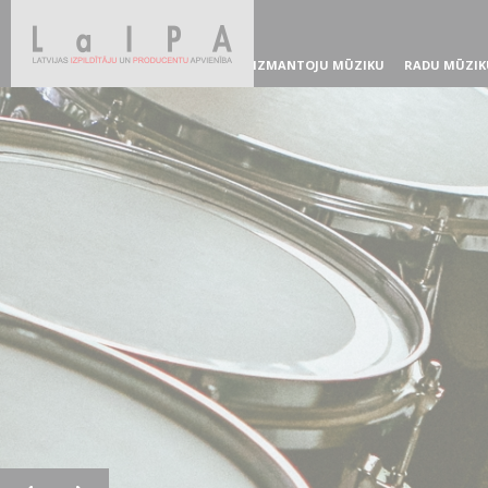
IZMANTOJU MŪZIKU
RADU MŪZIK