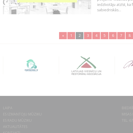
iedzīvotāju atzīst, ka
sabiedriskās...
«
1
2
3
4
5
6
7
8
LAIPA
BIEDRĪ
ES IZMANTOJU MŪZIKU
MISAS 
ES RADU MŪZIKU
TEL. 6
AKTUALITĀTES
KONTAKTI