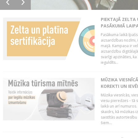
PIEKTAJĀ ZELTA
PASĀKUMĀ LAIPA
Pasākuma laikā īpašs u
aizsardzības nozīmi,
maijā. Kampaņa ir vel
aizsardzību digitālajā
svarīgi apzināties, ka
ieguldīts...
MŪZIKA VIESNĪC
KOREKTI UN IEV
Mūzika viesnīcās, vie
viesu pieredzes – tā 
laikā un arī numuro
skaidrs, kā mūzikas i
saistītās autortiesīb
šiem...