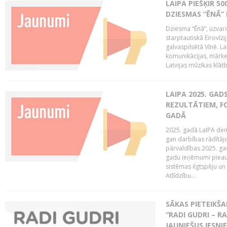
LAIPA PIEŠĶIR 5
DZIESMAS “ĒNĀ”
Dziesma “Ēnā”, uzvaro
starptautiskā Eirovīz
galvaspilsētā Vīnē. L
komunikācijas, mārket
Latvijas mūzikas klātb
LAIPA 2025. GAD
REZULTĀTIEM, FO
GADĀ
2025. gadā LaIPA demo
gan darbības rādītāj
pārvaldības 2025. gad
gadu ieņēmumi pieaug
sistēmas ilgtspēju 
Atlīdzību...
SĀKAS PIETEIK
“RADI GUDRI – RA
JAUNIEŠUS IESN