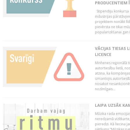
PRODUCENTIEM Ī
Stipendiju konkursa m
industrijas pārstāvji
projektiem nonākt līd
pievērsta ne tikai mūz
popularizēšanai gan La
VĀCIJAS TIESAS 
LICENCE
Minhenes reģionālā t
autortiesību lietā, n
atzina, ka kompānijas
izmantojis autorties
nosakot nesankcionētu
nozīmīgais...
LAIPA UZSĀK KA
Mūzika rada emocijas
neredzamā vizītkarte,
pieredzi. Kā liecina 
pētījums “Mūzikas pat