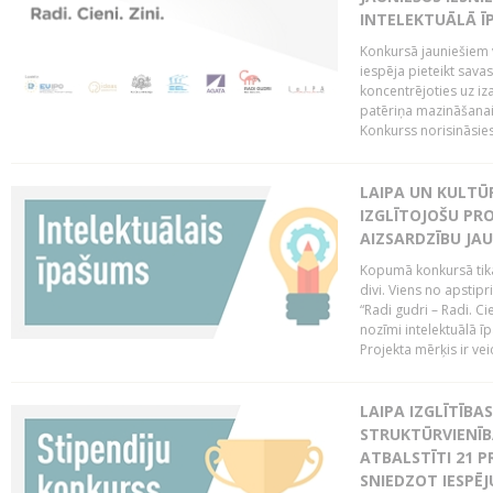
INTELEKTUĀLĀ Ī
Konkursā jauniešiem v
iespēja pieteikt sava
koncentrējoties uz iz
patēriņa mazināšanai
Konkurss norisināsie
LAIPA UN KULTŪ
IZGLĪTOJOŠU PR
AIZSARDZĪBU JAU
Kopumā konkursā tika 
divi. Viens no apstipr
“Radi gudri – Radi. Cie
nozīmi intelektuālā ī
Projekta mērķis ir veic
LAIPA IZGLĪTĪB
STRUKTŪRVIENĪB
ATBALSTĪTI 21 P
SNIEDZOT IESPĒJ