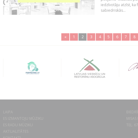
iedzīvotāju atzīst, ka
sabiedriskās...
«
1
2
3
4
5
6
7
8
LAIPA
BIEDRĪ
ES IZMANTOJU MŪZIKU
MISAS 
ES RADU MŪZIKU
TEL. 6
AKTUALITĀTES
KONTAKTI