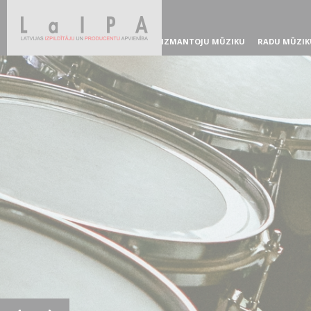
IZMANTOJU MŪZIKU
RADU MŪZIK