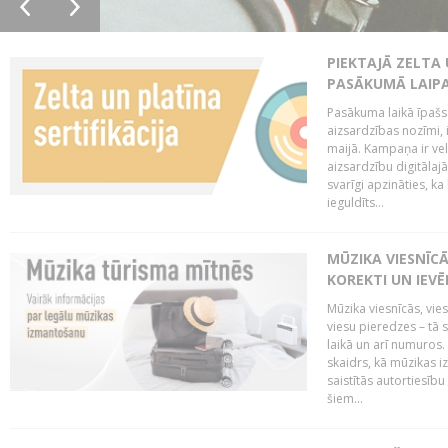
PIEKTAJĀ ZELTA
PASĀKUMĀ LAIPA
Pasākuma laikā īpašs u
aizsardzības nozīmi,
maijā. Kampaņa ir vel
aizsardzību digitālajā
svarīgi apzināties, ka
ieguldīts...
MŪZIKA VIESNĪC
KOREKTI UN IEV
Mūzika viesnīcās, vie
viesu pieredzes – tā 
laikā un arī numuro
skaidrs, kā mūzikas i
saistītās autortiesīb
šiem...