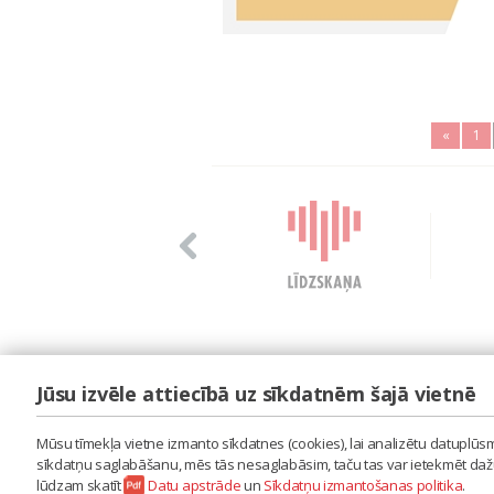
«
1
Jūsu izvēle attiecībā uz sīkdatnēm šajā vietnē
LAIPA
ES IZMANTOJU MŪZIKU
Mūsu tīmekļa vietne izmanto sīkdatnes (cookies), lai analizētu datuplūsmu
ES RADU MŪZIKU
sīkdatņu saglabāšanu, mēs tās nesaglabāsim, taču tas var ietekmēt dažu 
AKTUALITĀTES
lūdzam skatīt
Datu apstrāde
un
Sīkdatņu izmantošanas politika
.