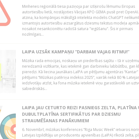
Minhenes reģionālā tiesa paziņoja par izšķirošu lēmumu Eiropas
autortiesību lietā, nostājoties Vācijas KPO GEMA pusē pret OpenAI.
atzina, ka kompānijas mākslīgā intelekta modelis ChatGPT nelikumī
izmantojis autortiesību aizsargātus dziesmu tekstus modeļa apmāc
nosakot nesankcionētu radošā satura "iegūšanu". Šis ir pirmais
nozīmīgais...
LAIPA UZSĀK KAMPAŅU “DARBAM VAJAG RITMU!”
Mūzika rada emocijas, noskaņu un piederības sajūtu – tā ir uzņē
neredzamā vizītkarte, kas ietekmē gan darbinieku labbūtību, gan kl
pieredzi. Kā liecina jaunākais LaIPA un pētījumu aģentūras “Kantar”
pētījums “Mūzikas patēriņa indekss 2025”, vairāk nekā 80 % Latvija
iedzīvotāju atzīst, ka fona mūzika ietekmē viņu garastāvokli un uztv
sabiedriskās...
LAIPA JAU CETURTO REIZI PASNIEGS ZELTA, PLATĪNA
DUBULTPLATĪNA SERTIFIKĀTUS PAR DZIESMU
STRAUMĒŠANAS PANĀKUMIEM
6. Novembrī, mūzikas konferences “Riga Music Week” ietvaros nori
Latvijas Izpildītāju un producentu apvienības (LaIPA) rīkotā zelta, p