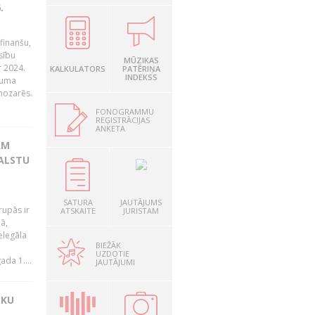
.
finanšu,
sību
MŪZIKAS
r 2024.
KALKULATORS
PATĒRIŅA
INDEKSS
juma
nozarēs.
FONOGRAMMU
REĢISTRĀCIJAS
ANKETA
AM
VALSTU
SATURA
JAUTĀJUMS
rupās ir
ATSKAITE
JURISTAM
ā,
elegāla
BIEŽĀK
UZDOTIE
da 1....
JAUTĀJUMI
SKU