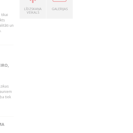
LĪDZSKAŅA
GALERIJAS
VEIKALS
tikai
kts
litāti un
.
IRO,
ūzikas
 jauniem
ba tiek
MA