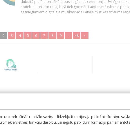
dubultā platīna sertifikātu pasniegšanas ceremonija. Svinīgs notik
notiek jau ceturto reizi, kurā tiek godināti Latvijas mākslinieki par iz
sasniegumiem digitālajā mūzikas vidē.Latvijā mūzikas straumēšana.
2
3
4
5
6
7
8
9
..
48
»
BIEDRĪBA 'LATVIJAS IZPILDĪTĀJU UN PRODUCENTU A
MISAS IELA 3, RĪGA, LV – 1058
 un nodrošinātu sociālo saziņas līdzekļu funkcijas. Ja piekrītat sīkdatņu sagla
TEL. 67605023, MOB. 20398873, E-PASTS: LAIPA[AT]
tīmekļa vietnes funkciju darbību. Lai iegūtu papildu informāciju par izmantot