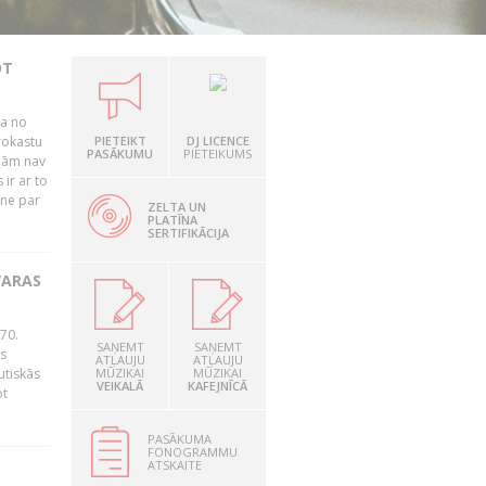
OT
ļa no
rokastu
PIETEIKT
DJ LICENCE
PASĀKUMU
PIETEIKUMS
jām nav
ir ar to
tne par
ZELTA UN
PLATĪNA
SERTIFIKĀCIJA
VARAS
70.
SAŅEMT
SAŅEMT
as
ATĻAUJU
ATĻAUJU
utiskās
MŪZIKAI
MŪZIKAI
VEIKALĀ
KAFEJNĪCĀ
ot
PASĀKUMA
FONOGRAMMU
ATSKAITE