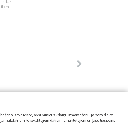
ums, kas
ciliem
..
PVIENĪBA'
bāšanai savā ierīcē, apstipriniet sīkdatņu izmantošanu. Ja noraidīsiet
LAIPA.ORG
ajām sīkdatnēm, to ievāktajiem datiem, izmantotājiem un Jūsu tiesībām,