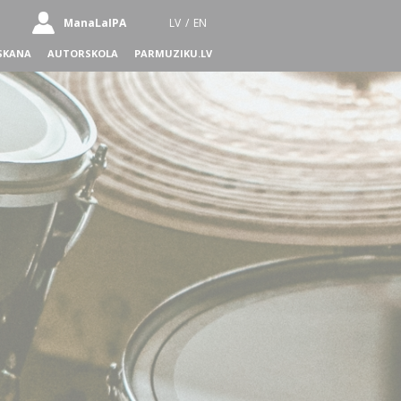
ManaLaIPA
LV
/
EN
SKANA
AUTORSKOLA
PARMUZIKU.LV