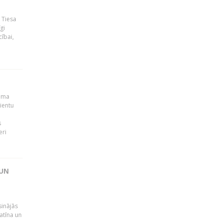
 Tiesa
gi
ībai,
muma
ientu
s
eri
 UN
sinājās
latīna un