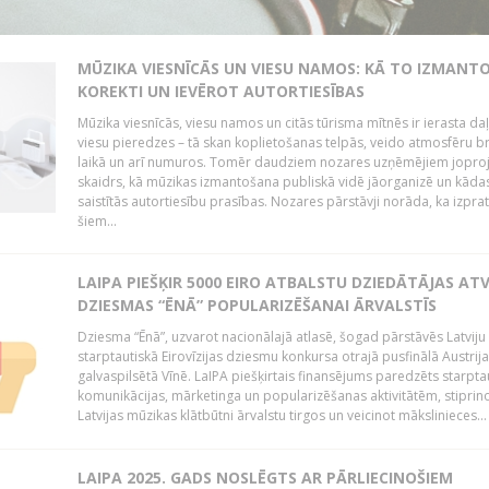
MŪZIKA VIESNĪCĀS UN VIESU NAMOS: KĀ TO IZMANT
KOREKTI UN IEVĒROT AUTORTIESĪBAS
Mūzika viesnīcās, viesu namos un citās tūrisma mītnēs ir ierasta da
viesu pieredzes – tā skan koplietošanas telpās, veido atmosfēru b
laikā un arī numuros. Tomēr daudziem nozares uzņēmējiem jopro
skaidrs, kā mūzikas izmantošana publiskā vidē jāorganizē un kādas 
saistītās autortiesību prasības. Nozares pārstāvji norāda, ka izpra
šiem...
LAIPA PIEŠĶIR 5000 EIRO ATBALSTU DZIEDĀTĀJAS AT
DZIESMAS “ĒNĀ” POPULARIZĒŠANAI ĀRVALSTĪS
Dziesma “Ēnā”, uzvarot nacionālajā atlasē, šogad pārstāvēs Latviju 
starptautiskā Eirovīzijas dziesmu konkursa otrajā pusfinālā Austrij
galvaspilsētā Vīnē. LaIPA piešķirtais finansējums paredzēts starpta
komunikācijas, mārketinga un popularizēšanas aktivitātēm, stiprin
Latvijas mūzikas klātbūtni ārvalstu tirgos un veicinot mākslinieces...
LAIPA 2025. GADS NOSLĒGTS AR PĀRLIECINOŠIEM