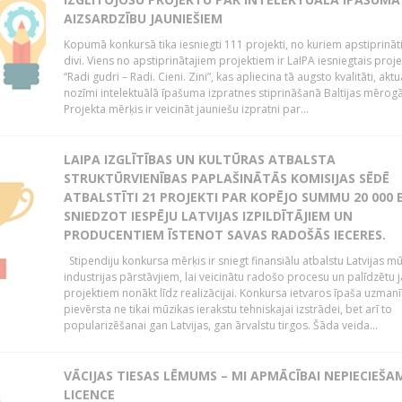
AIZSARDZĪBU JAUNIEŠIEM
Kopumā konkursā tika iesniegti 111 projekti, no kuriem apstiprināti 
divi. Viens no apstiprinātajiem projektiem ir LaIPA iesniegtais proje
“Radi gudri – Radi. Cieni. Zini”, kas apliecina tā augsto kvalitāti, aktua
nozīmi intelektuālā īpašuma izpratnes stiprināšanā Baltijas mērogā
Projekta mērķis ir veicināt jauniešu izpratni par...
LAIPA IZGLĪTĪBAS UN KULTŪRAS ATBALSTA
STRUKTŪRVIENĪBAS PAPLAŠINĀTĀS KOMISIJAS SĒDĒ
ATBALSTĪTI 21 PROJEKTI PAR KOPĒJO SUMMU 20 000 E
SNIEDZOT IESPĒJU LATVIJAS IZPILDĪTĀJIEM UN
PRODUCENTIEM ĪSTENOT SAVAS RADOŠĀS IECERES.
Stipendiju konkursa mērķis ir sniegt finansiālu atbalstu Latvijas m
industrijas pārstāvjiem, lai veicinātu radošo procesu un palīdzētu
projektiem nonākt līdz realizācijai. Konkursa ietvaros īpaša uzmanī
pievērsta ne tikai mūzikas ierakstu tehniskajai izstrādei, bet arī to
popularizēšanai gan Latvijas, gan ārvalstu tirgos. Šāda veida...
VĀCIJAS TIESAS LĒMUMS – MI APMĀCĪBAI NEPIECIEŠA
LICENCE