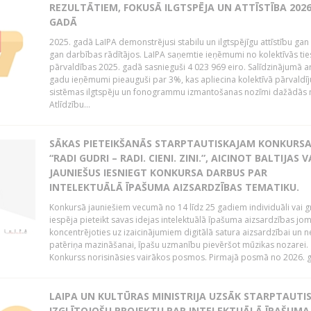
REZULTĀTIEM, FOKUSĀ ILGTSPĒJA UN ATTĪSTĪBA 2026
GADĀ
2025. gadā LaIPA demonstrējusi stabilu un ilgtspējīgu attīstību gan 
gan darbības rādītājos. LaIPA saņemtie ieņēmumi no kolektīvās tie
pārvaldības 2025. gadā sasnieguši 4 023 969 eiro. Salīdzinājumā a
gadu ieņēmumi pieauguši par 3%, kas apliecina kolektīvā pārvaldī
sistēmas ilgtspēju un fonogrammu izmantošanas nozīmi dažādās 
Atlīdzību...
SĀKAS PIETEIKŠANĀS STARPTAUTISKAJAM KONKURS
“RADI GUDRI – RADI. CIENI. ZINI.”, AICINOT BALTIJAS 
JAUNIEŠUS IESNIEGT KONKURSA DARBUS PAR
INTELEKTUĀLĀ ĪPAŠUMA AIZSARDZĪBAS TEMATIKU.
Konkursā jauniešiem vecumā no 14 līdz 25 gadiem individuāli vai g
iespēja pieteikt savas idejas intelektuālā īpašuma aizsardzības jom
koncentrējoties uz izaicinājumiem digitālā satura aizsardzībai un n
patēriņa mazināšanai, īpašu uzmanību pievēršot mūzikas nozarei.
Konkurss norisināsies vairākos posmos. Pirmajā posmā no 2026. ga
LAIPA UN KULTŪRAS MINISTRIJA UZSĀK STARPTAUTI
IZGLĪTOJOŠU PROJEKTU PAR INTELEKTUĀLĀ ĪPAŠUMA