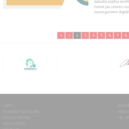
dubultā platīna serti
notiek jau ceturto reiz
sasniegumiem digitāla
«
1
2
3
4
5
6
7
8
LAIPA
BIEDRĪ
ES IZMANTOJU MŪZIKU
MISAS 
ES RADU MŪZIKU
TEL. 6
AKTUALITĀTES