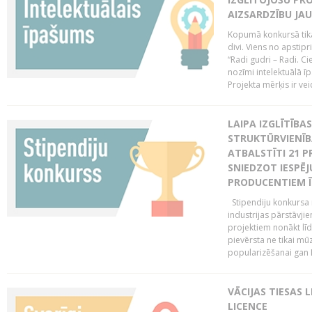
AIZSARDZĪBU JAU
Kopumā konkursā tika 
divi. Viens no apstipr
“Radi gudri – Radi. Cie
nozīmi intelektuālā ī
Projekta mērķis ir veic
LAIPA IZGLĪTĪB
STRUKTŪRVIENĪB
ATBALSTĪTI 21 P
SNIEDZOT IESPĒJ
PRODUCENTIEM Ī
Stipendiju konkursa m
industrijas pārstāvji
projektiem nonākt līd
pievērsta ne tikai mūz
popularizēšanai gan La
VĀCIJAS TIESAS 
LICENCE