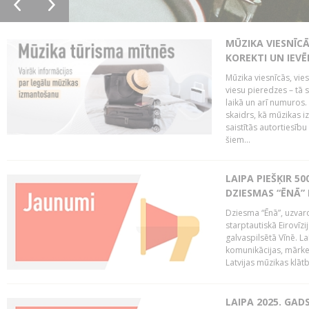
MŪZIKA VIESNĪC
KOREKTI UN IEV
Mūzika viesnīcās, vie
viesu pieredzes – tā 
laikā un arī numuro
skaidrs, kā mūzikas i
saistītās autortiesīb
šiem...
LAIPA PIEŠĶIR 5
DZIESMAS “ĒNĀ”
Dziesma “Ēnā”, uzvaro
starptautiskā Eirovīz
galvaspilsētā Vīnē. L
komunikācijas, mārket
Latvijas mūzikas klātb
LAIPA 2025. GAD