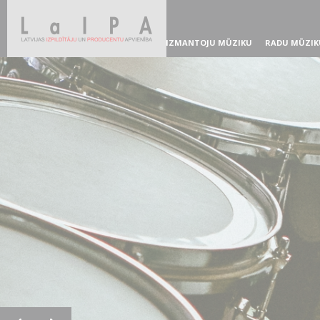
IZMANTOJU MŪZIKU
RADU MŪZIK