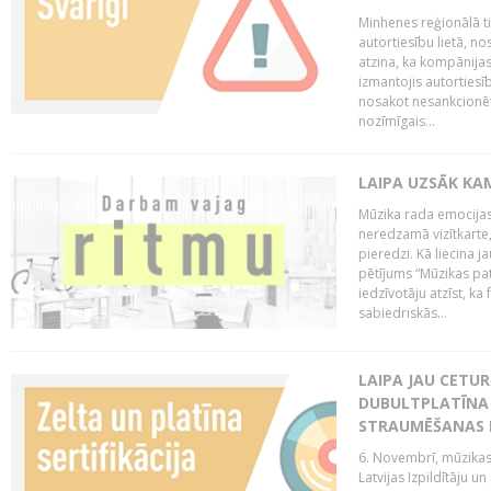
Minhenes reģionālā t
autortiesību lietā, n
atzina, ka kompānijas
izmantojis autorties
nosakot nesankcionētu
nozīmīgais...
LAIPA UZSĀK KA
Mūzika rada emocijas
neredzamā vizītkarte,
pieredzi. Kā liecina 
pētījums “Mūzikas pat
iedzīvotāju atzīst, ka
sabiedriskās...
LAIPA JAU CETUR
DUBULTPLATĪNA 
STRAUMĒŠANAS
6. Novembrī, mūzikas
Latvijas Izpildītāju u