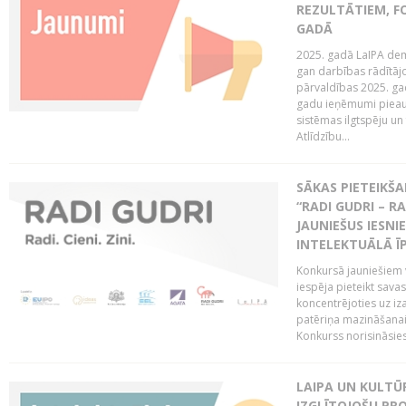
REZULTĀTIEM, FO
GADĀ
2025. gadā LaIPA demo
gan darbības rādītāj
pārvaldības 2025. gad
gadu ieņēmumi pieaug
sistēmas ilgtspēju 
Atlīdzību...
SĀKAS PIETEIK
“RADI GUDRI – RA
JAUNIEŠUS IESN
INTELEKTUĀLĀ Ī
Konkursā jauniešiem v
iespēja pieteikt sava
koncentrējoties uz iz
patēriņa mazināšanai
Konkurss norisināsie
LAIPA UN KULTŪ
IZGLĪTOJOŠU PR