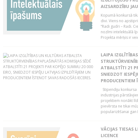
AIZSARDZĪBU JAU
Kopumā konkursā tika 
divi. Viens no apstipr
“Radi gudri – Radi. Cie
nozīmi intelektuālā ī
Projekta mērķis ir veic
LAIPA IZGLĪTĪB
STRUKTŪRVIENĪB
ATBALSTĪTI 21 P
SNIEDZOT IESPĒJ
PRODUCENTIEM Ī
Stipendiju konkursa m
industrijas pārstāvji
projektiem nonākt līd
pievērsta ne tikai mūz
popularizēšanai gan La
VĀCIJAS TIESAS 
LICENCE