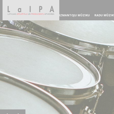
IZMANTOJU MŪZIKU
RADU MŪZIK