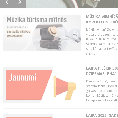
MŪZIKA VIESNĪC
KOREKTI UN IEV
Mūzika viesnīcās, vie
viesu pieredzes – tā 
laikā un arī numuro
skaidrs, kā mūzikas i
saistītās autortiesīb
šiem...
LAIPA PIEŠĶIR 5
DZIESMAS “ĒNĀ”
Dziesma “Ēnā”, uzvaro
starptautiskā Eirovīz
galvaspilsētā Vīnē. L
komunikācijas, mārket
Latvijas mūzikas klātb
LAIPA 2025. GAD