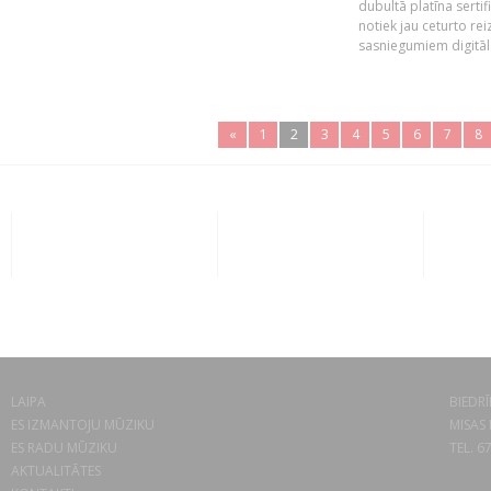
dubultā platīna serti
notiek jau ceturto reiz
sasniegumiem digitāla
«
1
2
3
4
5
6
7
8
LAIPA
BIEDRĪ
ES IZMANTOJU MŪZIKU
MISAS 
ES RADU MŪZIKU
TEL. 6
AKTUALITĀTES