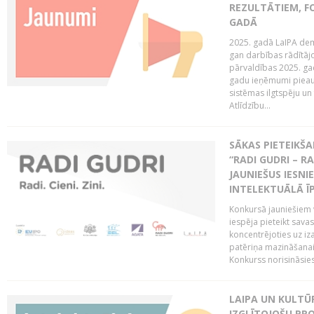
REZULTĀTIEM, FO
GADĀ
2025. gadā LaIPA demo
gan darbības rādītāj
pārvaldības 2025. gad
gadu ieņēmumi pieaug
sistēmas ilgtspēju 
Atlīdzību...
SĀKAS PIETEIK
“RADI GUDRI – RA
JAUNIEŠUS IESN
INTELEKTUĀLĀ Ī
Konkursā jauniešiem v
iespēja pieteikt sava
koncentrējoties uz iz
patēriņa mazināšanai
Konkurss norisināsie
LAIPA UN KULTŪ
IZGLĪTOJOŠU PR