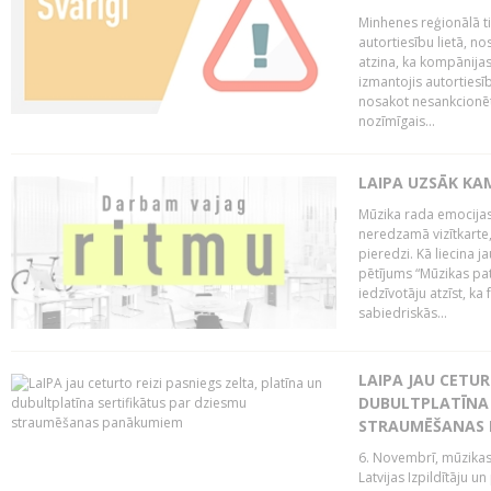
Minhenes reģionālā t
autortiesību lietā, n
atzina, ka kompānijas
izmantojis autorties
nosakot nesankcionētu
nozīmīgais...
LAIPA UZSĀK KA
Mūzika rada emocijas
neredzamā vizītkarte,
pieredzi. Kā liecina 
pētījums “Mūzikas pat
iedzīvotāju atzīst, ka
sabiedriskās...
LAIPA JAU CETUR
DUBULTPLATĪNA 
STRAUMĒŠANAS
6. Novembrī, mūzikas
Latvijas Izpildītāju u